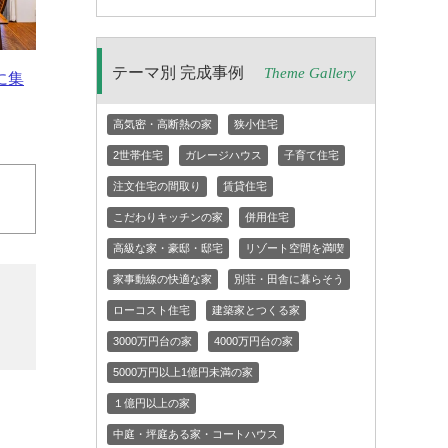
テーマ別 完成事例
Theme Gallery
に集
高気密・高断熱の家
狭小住宅
2世帯住宅
ガレージハウス
子育て住宅
注文住宅の間取り
賃貸住宅
こだわりキッチンの家
併用住宅
高級な家・豪邸・邸宅
リゾート空間を満喫
家事動線の快適な家
別荘・田舎に暮らそう
ローコスト住宅
建築家とつくる家
3000万円台の家
4000万円台の家
5000万円以上1億円未満の家
１億円以上の家
中庭・坪庭ある家・コートハウス