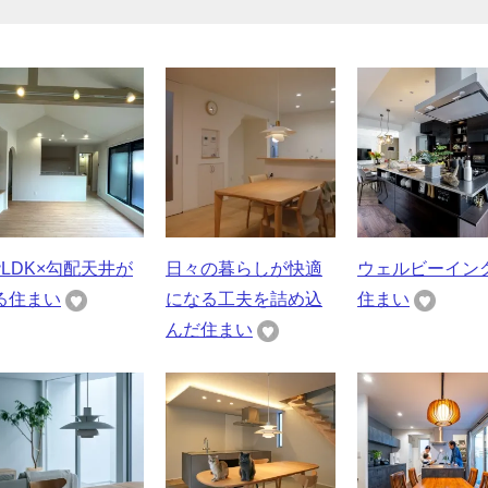
階LDK×勾配天井が
日々の暮らしが快適
ウェルビーイン
る住まい
になる工夫を詰め込
住まい
んだ住まい