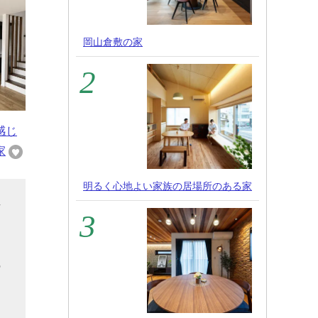
岡山倉敷の家
感じ
家
明るく心地よい家族の居場所のある家
話
ゃ
の
る