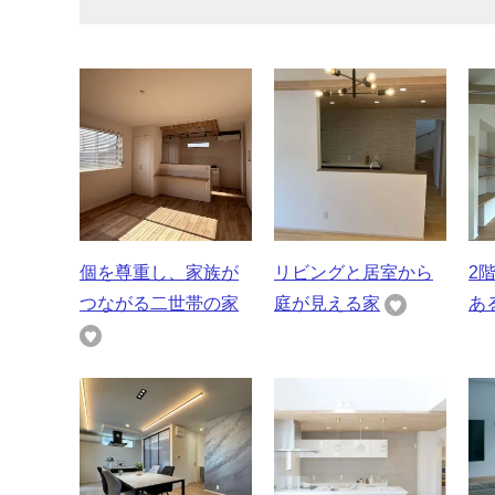
個を尊重し、家族が
リビングと居室から
2
つながる二世帯の家
庭が見える家
あ