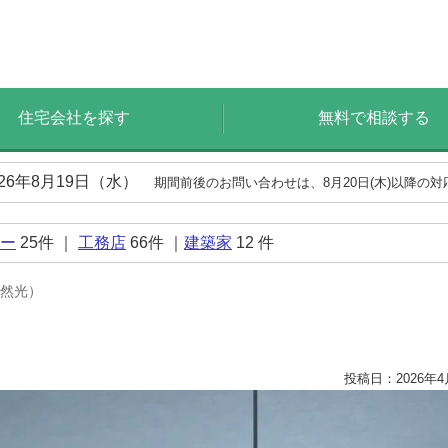
住宅会社を探す
無料で相談する
026年8月19日（水）
期間前後のお問い合わせは、8月20日(木)以降の
ー
25
件 ｜
工務店
66
件 ｜
建築家
12
件
然光）
投稿日：2026年4