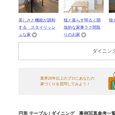
美しさと機能が調和
猫と暮らす明るく開
猫
する スタイリッシ
放的な家事ラク間取
ュな家
りのお家
ダイニン
業界20年以上のプロにあなたの
家づくりを質問してみよう！
円形 テーブル / ダイニング 事例写真参考一