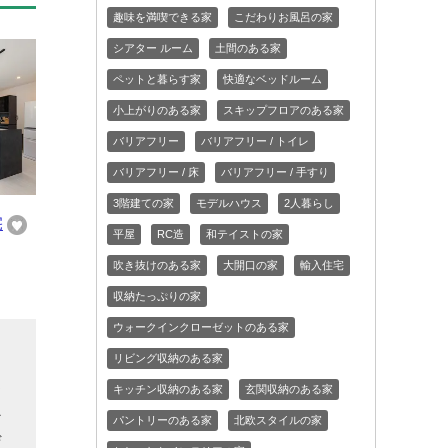
趣味を満喫できる家
こだわりお風呂の家
シアター ルーム
土間のある家
ペットと暮らす家
快適なベッドルーム
小上がりのある家
スキップフロアのある家
バリアフリー
バリアフリー / トイレ
バリアフリー / 床
バリアフリー / 手すり
3階建ての家
モデルハウス
2人暮らし
宅
平屋
RC造
和テイストの家
吹き抜けのある家
大開口の家
輸入住宅
収納たっぷりの家
ウォークインクローゼットのある家
リビング収納のある家
部
キッチン収納のある家
玄関収納のある家
心
パントリーのある家
北欧スタイルの家
ぜ