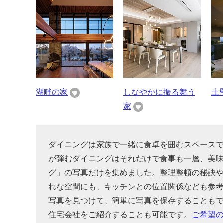
湖畔の家
しなやかに振る舞う
土
家
ダイニングは家族で一緒に食卓を囲むスペース
が弾むダイニングはそれだけで食事も一層、美
グ」の写真だけを集めました。整理整頓の秘訣
れな空間にも、キッチンとの位置関係なども参
写真を見つけて、簡単に写真を保存することも
住宅会社をご紹介することも可能です。
ご希望