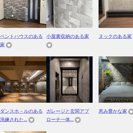
ペントハウスのある
小屋裏収納のある家
ヌックのある家
家
ダンスホ－ルのある
ガレージと玄関アプ
恵み豊かな家
洗練された...
ローチ一体...