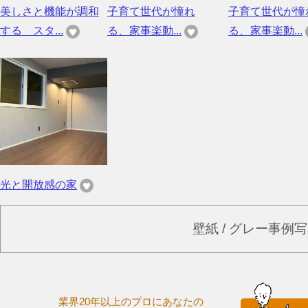
美しさと機能が調和
子育て世代が憧れ
子育て世代が憧
する スタ...
る、家事楽動...
る、家事楽動...
光と開放感の家
壁紙 / グレー事例
業界20年以上のプロにあなたの