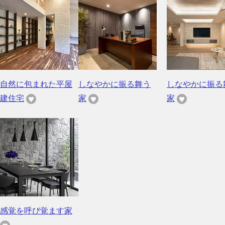
自然に包まれた平屋
しなやかに振る舞う
しなやかに振る
建住宅
家
家
感覚を呼び覚ます家