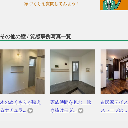
家づくりを質問してみよう！
その他の壁 / 質感事例写真一覧
木のぬくもりが映え
家族時間を包む 吹
古民家テイス
るナチュラ...
き抜けモダ...
ストーブの...