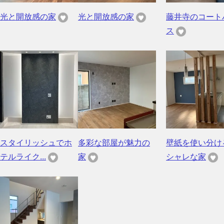
光と開放感の家
光と開放感の家
藤井寺のコート
ス
スタイリッシュでホ
多彩な部屋が魅力の
壁紙を使い分け
テルライク...
家
シャレな家