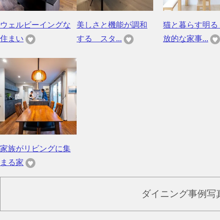
ウェルビーイングな
美しさと機能が調和
猫と暮らす明る
住まい
する スタ...
放的な家事...
家族がリビングに集
まる家
ダイニング事例写