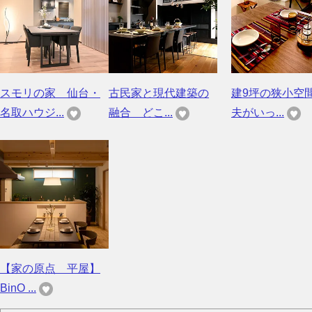
スモリの家 仙台・
古民家と現代建築の
建9坪の狭小空
名取ハウジ...
融合 どこ...
夫がいっ...
【家の原点 平屋】
BinO ...