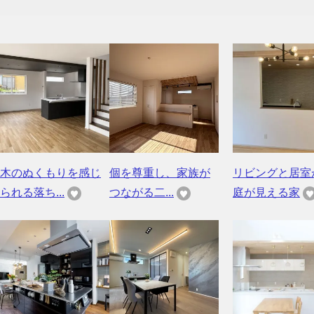
木のぬくもりを感じ
個を尊重し、家族が
リビングと居室
られる落ち...
つながる二...
庭が見える家