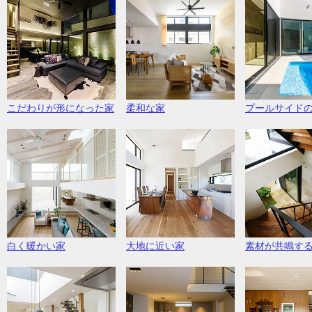
こだわりが形になった家
柔和な家
プールサイド
白く暖かい家
大地に近い家
素材が共鳴す