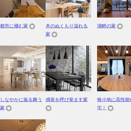
都市に棲む家
木のぬくもり溢れる
湖畔の家
家
しなやかに振る舞う
感覚を呼び覚ます家
狭小地に高性能
家
宅！