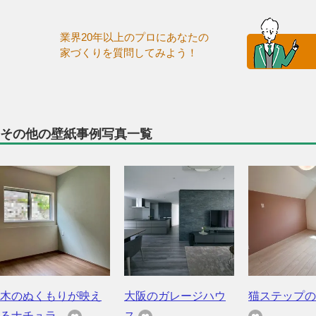
業界20年以上のプロにあなたの
家づくりを質問してみよう！
その他の壁紙事例写真一覧
木のぬくもりが映え
大阪のガレージハウ
猫ステップの
るナチュラ...
ス