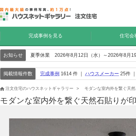
完成事例を見る
住宅会
お知らせ
夏季休業 2026年8月12日（水）～2026年8
掲載情報件数
完成事例
1614
件 ｜
ハウスメーカー
25
件 
注文住宅のハウスネットギャラリー
モダンな室内外を繋ぐ天然
モダンな室内外を繋ぐ天然石貼りが