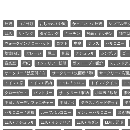
外観
白 / 外観
おしゃれ / 外観
かっこいい / 外観
シンプルモ
LDK
リビング
ダイニング
キッチン
対面 / キッチン
独立型
ウォークインクローゼット
ロフト
中庭
テラス
バルコニー
螺旋階段
ガレージ
屋上
和風
ナチュラル
シンプル
ゴー
音楽室
壁紙
インテリア・照明
薪ストーブ・暖炉
ステンドグ
サニタリー / 洗面所 / 白
サニタリー / 洗面所 / 和
サニタリー / 洗面所
トイレ / 窓
トイレ / 収納
トイレ / クロス
トイレ / タイル
トイ
クローゼット
パントリー
サニタリー / 収納
小屋裏 / 収納
階段
中庭 / ガーデンファニチャー
中庭 / 和
テラス / ウッドデッキ
テ
バルコニー / 屋根
ルーフバルコニー
インナーバルコニー
吹き抜
LDK / ナチュラル
LDK / インテリア
LDK / モダン
LDK / 照明