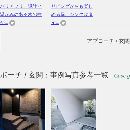
バリアフリー設計と
リビングからも楽し
温かみのある木の柱
める緑、シンクはタ
が...
イ...
アプローチ / 玄
ポーチ / 玄関：事例写真参考一覧
Case g