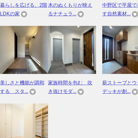
暮らしを広げる、2階
木のぬくもりが映え
中野区で平屋で
LDKの家
るナチュラ...
す自然素材...
美しさと機能が調和
家族時間を包む 吹
薪ストーブとウ
する スタ...
き抜けモダ...
デッキが創...