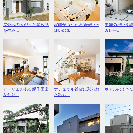
屋外への広がりと開放感
家族がつながる陽光いっ
夫婦の思いを
を生み...
ぱいの家
ガレー...
アトリエのある親子団欒
ナチュラル雑貨に彩られ
ホテルのよう
を創り...
た温も...