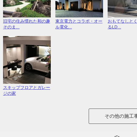
旧宅の住み慣れた和の趣
東京電力とコラボ・オー
おもてなしと
そのま...
ル電化...
るLD...
スキップフロアとガレー
ジの家
その他の施工