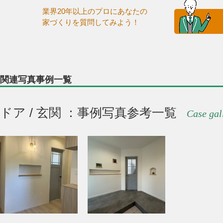
業界20年以上のプロにあなたの
家づくりを質問してみよう！
関連写真事例一覧
ドア / 玄関 ：事例写真参考一覧
Case gal