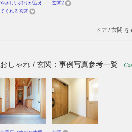
やさしい灯りが迎え
玄関2
てくれる玄関
ドア / 玄関 
おしゃれ / 玄関：事例写真参考一覧
Cas