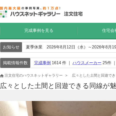
完成事例を見る
住宅会
お知らせ
夏季休業 2026年8月12日（水）～2026年8
掲載情報件数
完成事例
1614
件 ｜
ハウスメーカー
25
件 
注文住宅のハウスネットギャラリー
広々とした土間と回遊でき
広々とした土間と回遊できる同線が