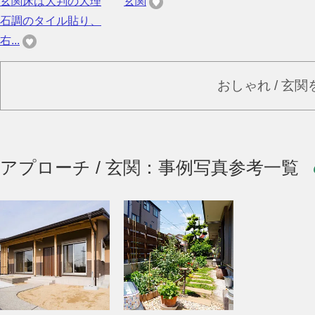
玄関床は大判の大理
玄関
石調のタイル貼り、
右...
おしゃれ / 玄
アプローチ / 玄関：事例写真参考一覧