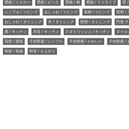
壁紙 / イエロー
壁紙 / ピンク
壁紙 / 柄
壁紙 / ストライプ
壁 
シンプル / リビング
おしゃれ / リビング
収納 / リビング
照明 /
おしゃれ / ダイニング
木 / ダイニング
照明 / ダイニング
円形 テ
黒 / キッチン
木目 / キッチン
スタイリッシュ / キッチン
タイル 
高窓 / 寝室
子供部屋 / シンプル
子供部屋 / かわいい
子供部屋 /
和室 / 収納
和室 / 小上がり