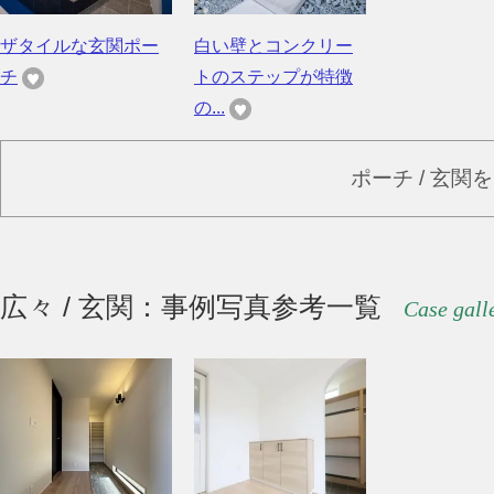
ザタイルな玄関ポー
白い壁とコンクリー
チ
トのステップが特徴
の...
ポーチ / 玄関
広々 / 玄関：事例写真参考一覧
Case gall