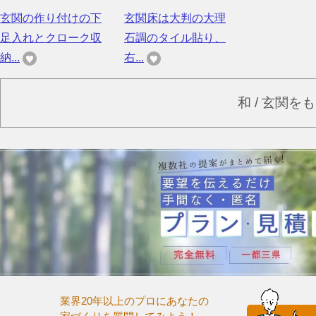
玄関の作り付けの下
玄関床は大判の大理
足入れとクローク収
石調のタイル貼り、
納...
右...
和 / 玄関を
業界20年以上のプロにあなたの