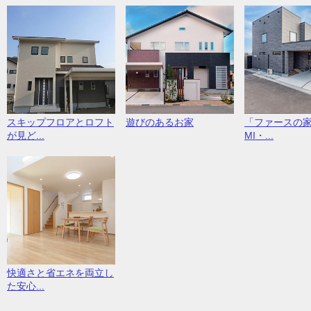
スキップフロアとロフト
遊びのあるお家
「ファースの家
が見ど...
MI・...
快適さと省エネを両立し
た安心...