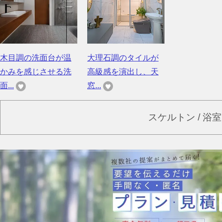
木目調の洗面台が温
大理石調のタイルが
かみを感じさせる洗
高級感を演出し、天
面...
窓...
スケルトン / 浴