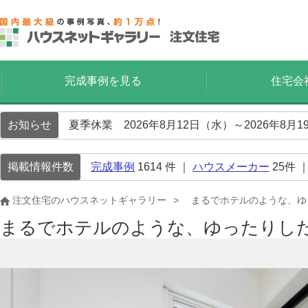
完成事例を見る
住宅会
お知らせ
夏季休業 2026年8月12日（水）～2026年8
掲載情報件数
完成事例
1614
件 ｜
ハウスメーカー
25
件 
注文住宅のハウスネットギャラリー
まるでホテルのような、ゆ
まるでホテルのような、ゆったりし