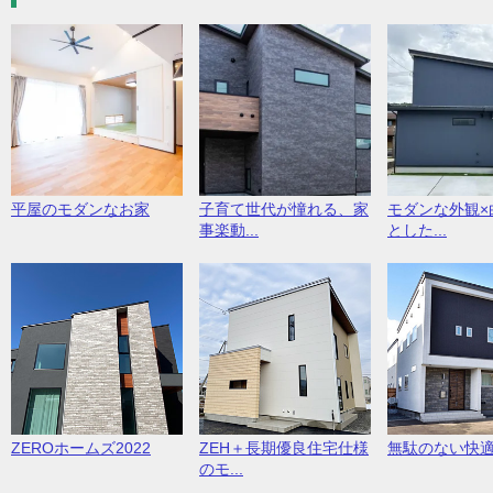
平屋のモダンなお家
子育て世代が憧れる、家
モダンな外観×
事楽動...
とした...
ZEROホームズ2022
ZEH＋長期優良住宅仕様
無駄のない快
のモ...