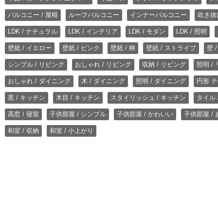
バルコニー / 屋根
ルーフバルコニー
インナーバルコニー
吹き抜
LDK / ナチュラル
LDK / インテリア
LDK / モダン
LDK / 照明
壁紙 / イエロー
壁紙 / ピンク
壁紙 / 柄
壁紙 / ストライプ
壁 
シンプル / リビング
おしゃれ / リビング
収納 / リビング
照明 /
おしゃれ / ダイニング
木 / ダイニング
照明 / ダイニング
円形 テ
黒 / キッチン
木目 / キッチン
スタイリッシュ / キッチン
タイル 
高窓 / 寝室
子供部屋 / シンプル
子供部屋 / かわいい
子供部屋 /
和室 / 収納
和室 / 小上がり