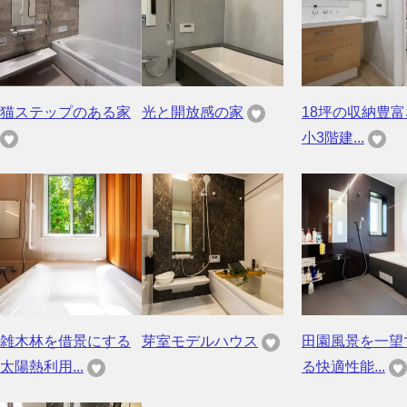
猫ステップのある家
光と開放感の家
18坪の収納豊
小3階建...
雑木林を借景にする
芽室モデルハウス
田園風景を一望
太陽熱利用...
る快適性能...