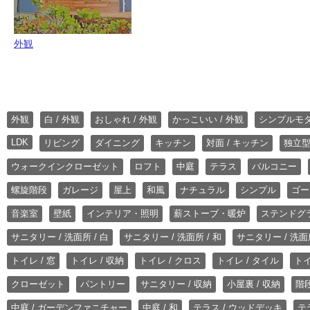
外観
外観
白 / 外観
おしゃれ / 外観
かっこいい / 外観
シンプルモ
LDK
リビング
ダイニング
キッチン
対面 / キッチン
独立型
ウォークインクローゼット
ロフト
中庭
テラス
バルコニー
螺旋階段
ガレージ
屋上
和風
ナチュラル
シンプル
ゴー
音楽室
壁紙
インテリア・照明
薪ストーブ・暖炉
ステンドグ
サニタリー / 洗面所 / 白
サニタリー / 洗面所 / 和
サニタリー / 洗面所
トイレ / 窓
トイレ / 収納
トイレ / クロス
トイレ / タイル
トイ
クローゼット
パントリー
サニタリー / 収納
小屋裏 / 収納
階段
中庭 / ガーデンファニチャー
中庭 / 和
テラス / ウッドデッキ
テ