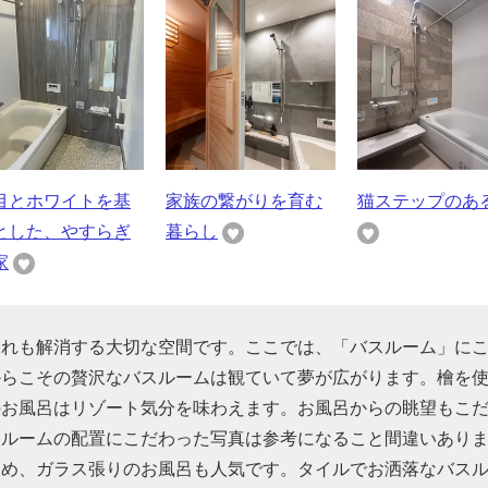
目とホワイトを基
家族の繋がりを育む
猫ステップのあ
とした、やすらぎ
暮らし
家
疲れも解消する大切な空間です。ここでは、「バスルーム」に
からこその贅沢なバスルームは観ていて夢が広がります。檜を
のお風呂はリゾート気分を味わえます。お風呂からの眺望もこ
スルームの配置にこだわった写真は参考になること間違いあり
ため、ガラス張りのお風呂も人気です。タイルでお洒落なバス