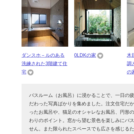
ダンスホ－ルのある
0LDKの家
木
洗練された3階建て住
調
宅
の
バスルーム（お風呂）に浸かることで、一日の
だわった写真ばかりを集めました。注文住宅だ
ったお風呂や、猫足のオシャレなお風呂、円形
わりのポイント。窓から望む景色を楽しみにバ
せん。また限られたスペースでも広さを感じる