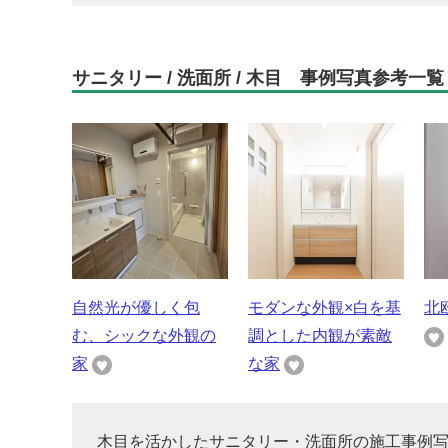
サニタリー / 洗面所 / 木目 事例写真参考一覧
自然光が優しく包
モダンな外観×白を基
北
む、シックな外観の
調とした内観が素敵
家
な家
木目を活かしたサニタリー・洗面所の施工事例