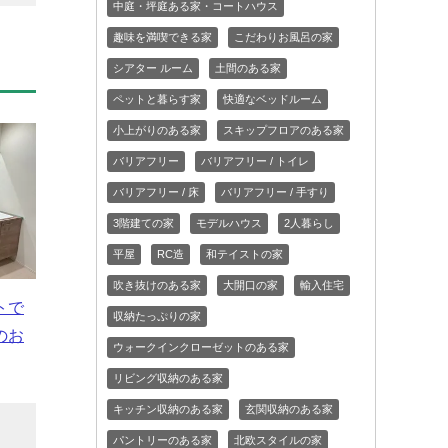
中庭・坪庭ある家・コートハウス
趣味を満喫できる家
こだわりお風呂の家
シアター ルーム
土間のある家
ペットと暮らす家
快適なベッドルーム
小上がりのある家
スキップフロアのある家
バリアフリー
バリアフリー / トイレ
バリアフリー / 床
バリアフリー / 手すり
3階建ての家
モデルハウス
2人暮らし
平屋
RC造
和テイストの家
吹き抜けのある家
大開口の家
輸入住宅
トで
収納たっぷりの家
のお
ウォークインクローゼットのある家
リビング収納のある家
キッチン収納のある家
玄関収納のある家
目
パントリーのある家
北欧スタイルの家