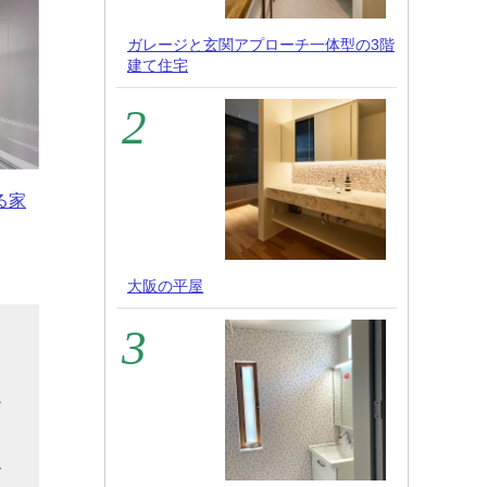
ガレージと玄関アプローチ一体型の3階
建て住宅
る家
大阪の平屋
こ
使
だ
ま
ル