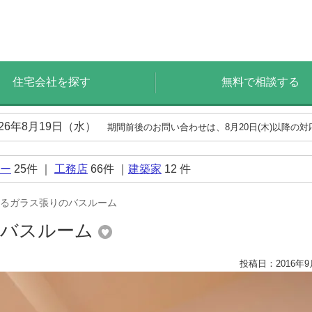
住宅会社を探す
無料で相談する
026年8月19日（水）
期間前後のお問い合わせは、8月20日(木)以降の
ー
25
件 ｜
工務店
66
件 ｜
建築家
12
件
るガラス張りのバスルーム
のバスルーム
投稿日：2016年9