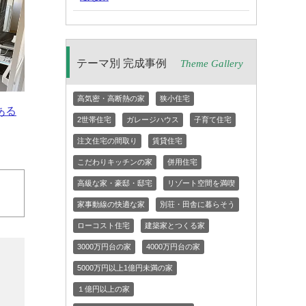
テーマ別 完成事例
Theme Gallery
高気密・高断熱の家
狭小住宅
ある
2世帯住宅
ガレージハウス
子育て住宅
注文住宅の間取り
賃貸住宅
こだわりキッチンの家
併用住宅
高級な家・豪邸・邸宅
リゾート空間を満喫
家事動線の快適な家
別荘・田舎に暮らそう
ローコスト住宅
建築家とつくる家
3000万円台の家
4000万円台の家
5000万円以上1億円未満の家
１億円以上の家