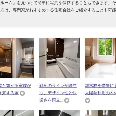
スルーム」を見つけて簡単に写真を保存することもできます。
い方は、専門家がおすすめする住宅会社をご紹介することも可
屋と繋がる家族が
斜めのラインが際立
雑木林を借景に
き来する家
つ、デザイン性と快
太陽熱利用の木
適さを両立...