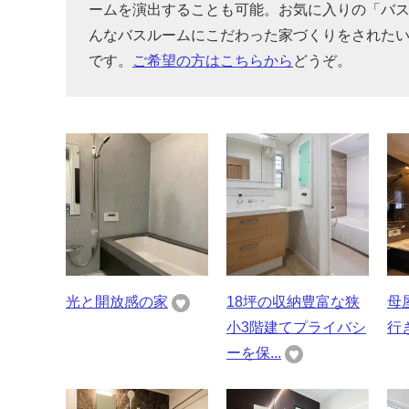
ームを演出することも可能。お気に入りの「バ
んなバスルームにこだわった家づくりをされた
です。
ご希望の方はこちらから
どうぞ。
光と開放感の家
18坪の収納豊富な狭
母
小3階建てプライバシ
行
ーを保...