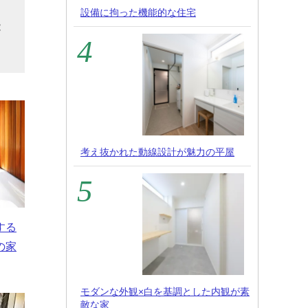
そ
設備に拘った機能的な住宅
能
考え抜かれた動線設計が魅力の平屋
する
の家
モダンな外観×白を基調とした内観が素
敵な家