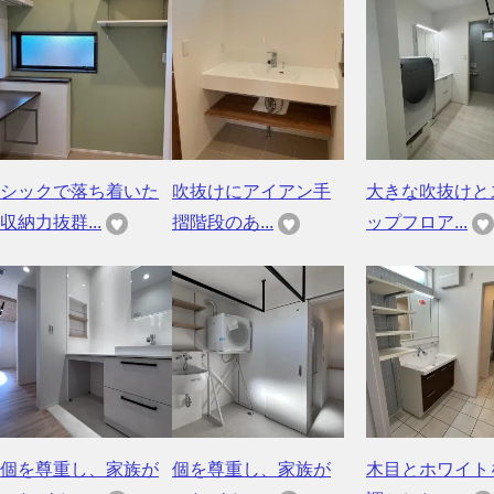
シックで落ち着いた
吹抜けにアイアン手
大きな吹抜けと
収納力抜群...
摺階段のあ...
ップフロア...
個を尊重し、家族が
個を尊重し、家族が
木目とホワイト