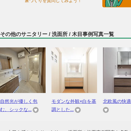
家づくりを質問してみよう！
その他のサニタリー / 洗面所 / 木目事例写真一覧
自然光が優しく包
モダンな外観×白を基
北欧風の快適
む、シックな...
調とした...