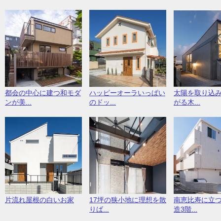
都会の中心に建つ和モダ
ハッピーオーラいっぱい
太陽を取り込
ンが美...
のドッ...
がる木...
片流れ屋根の白いお家
17坪の狭小地に理想を散
南恵比寿に立
りば...
造3階...