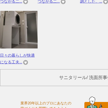
つながる二...
つながる二...
調とした、...
日々の暮らしが快適
になる工夫...
サニタリール/ 洗面所
業界20年以上のプロにあなたの