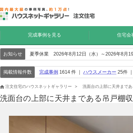
完成事例を見る
住宅会
お知らせ
夏季休業 2026年8月12日（水）～2026年8
掲載情報件数
完成事例
1614
件 ｜
ハウスメーカー
25
件 
注文住宅のハウスネットギャラリー
洗面台の上部に天井まであ
洗面台の上部に天井まである吊戸棚