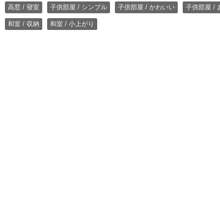
高窓 / 寝室
子供部屋 / シンプル
子供部屋 / かわいい
子供部屋 /
和室 / 収納
和室 / 小上がり