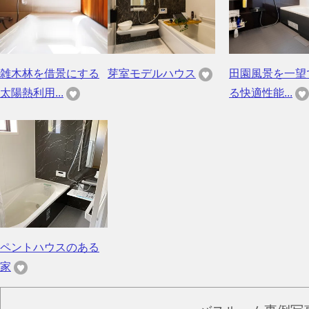
雑木林を借景にする
芽室モデルハウス
田園風景を一望
太陽熱利用...
る快適性能...
ペントハウスのある
家