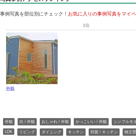
事例写真を部位別にチェック！
お気に入りの事例写真をマイペ
外観
外観
白 / 外観
おしゃれ / 外観
かっこいい / 外観
シンプルモ
LDK
リビング
ダイニング
キッチン
対面 / キッチン
独立型