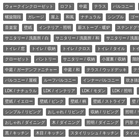
ウォークインクローゼット
ロフト
中庭
テラス
バルコニー
螺旋階段
ガレージ
屋上
和風
ナチュラル
シンプル
ゴー
音楽室
壁紙
インテリア・照明
薪ストーブ・暖炉
ステンドグ
サニタリー / 洗面所 / 白
サニタリー / 洗面所 / 和
サニタリー / 洗面所
トイレ / 窓
トイレ / 収納
トイレ / クロス
トイレ / タイル
トイ
クローゼット
パントリー
サニタリー / 収納
小屋裏 / 収納
階段
中庭 / ガーデンファニチャー
中庭 / 和
テラス / ウッドデッキ
テ
バルコニー / 屋根
ルーフバルコニー
インナーバルコニー
吹き抜
LDK / ナチュラル
LDK / インテリア
LDK / モダン
LDK / 照明
壁紙 / イエロー
壁紙 / ピンク
壁紙 / 柄
壁紙 / ストライプ
壁 
シンプル / リビング
おしゃれ / リビング
収納 / リビング
照明 /
おしゃれ / ダイニング
木 / ダイニング
照明 / ダイニング
円形 テ
黒 / キッチン
木目 / キッチン
スタイリッシュ / キッチン
タイル 