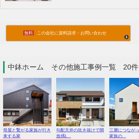
この会社に資料請求・お問い合わせ
中鉢ホーム その他施工事例一覧 20件
母屋と繋がる家族が行き
勾配天井の吹き抜けで開
三層につなが
来する家
放感L...
家族の...