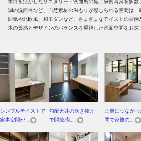
木目を活かしたサニタリー・洗面所の施工事例写真を多数
調の洗面台など、自然素材の温もりが感じられる空間は、
囲気や北欧風、和モダンなど、さまざまなテイストの実例
木の質感とデザインのバランスを重視した洗面空間をお探
シンプルテイストで
勾配天井の吹き抜け
三層につながっ
家事空間が...
で開放感L...
間で家族の...