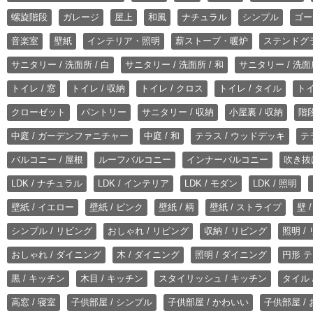
螺旋階段
ガレージ
屋上
和風
ナチュラル
シンプル
ゴー
音楽室
壁紙
インテリア・照明
薪ストーブ・暖炉
ステンドグ
サニタリー / 洗面所 / 白
サニタリー / 洗面所 / 和
サニタリー / 洗面所
トイレ / 窓
トイレ / 収納
トイレ / クロス
トイレ / タイル
トイ
クローゼット
パントリー
サニタリー / 収納
小屋裏 / 収納
階段
中庭 / ガーデンファニチャー
中庭 / 和
テラス / ウッドデッキ
テ
バルコニー / 屋根
ルーフバルコニー
インナーバルコニー
吹き抜
LDK / ナチュラル
LDK / インテリア
LDK / モダン
LDK / 照明
壁紙 / イエロー
壁紙 / ピンク
壁紙 / 柄
壁紙 / ストライプ
壁 
シンプル / リビング
おしゃれ / リビング
収納 / リビング
照明 /
おしゃれ / ダイニング
木 / ダイニング
照明 / ダイニング
円形 テ
黒 / キッチン
木目 / キッチン
スタイリッシュ / キッチン
タイル 
高窓 / 寝室
子供部屋 / シンプル
子供部屋 / かわいい
子供部屋 /