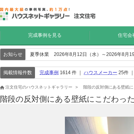
完成事例を見る
住宅会
お知らせ
夏季休業 2026年8月12日（水）～2026年8
掲載情報件数
完成事例
1614
件 ｜
ハウスメーカー
25
件 
注文住宅のハウスネットギャラリー
階段の反対側にある壁紙に
階段の反対側にある壁紙にこだわっ