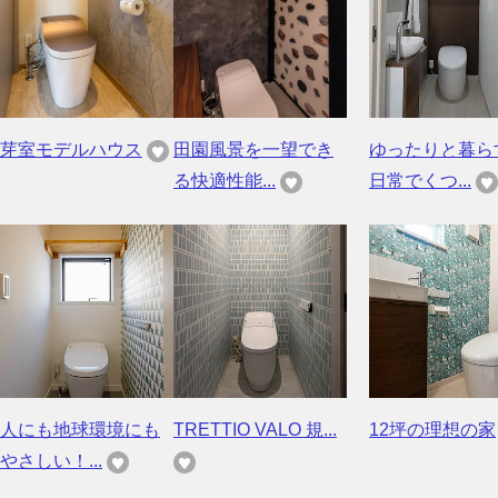
芽室モデルハウス
田園風景を一望でき
ゆったりと暮
る快適性能...
日常でくつ...
人にも地球環境にも
TRETTIO VALO 規...
12坪の理想の家
やさしい！...