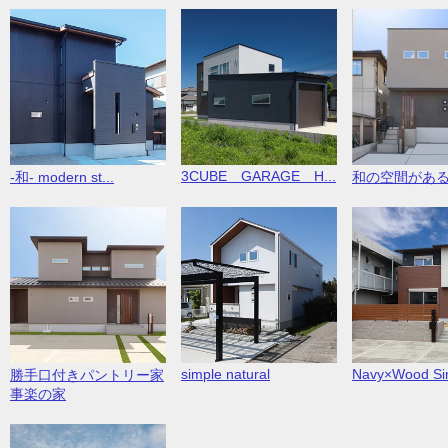
3CUBE GARAGE H...
-和- modern st...
和の空間があ
simple natural
Navy×Wood Sim
勝手口付きパントリー家
事楽の家