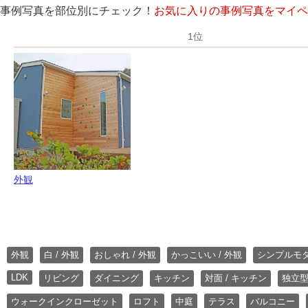
事例写真を部位別にチェック！
お気に入りの事例写真をマイペ
外観
外観
白 / 外観
おしゃれ / 外観
かっこいい / 外観
シンプルモ
LDK
リビング
ダイニング
キッチン
対面 / キッチン
独立型
ウォークインクローゼット
ロフト
中庭
テラス
バルコニー