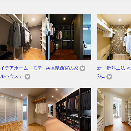
イデアホーム「モデ
兵庫県西宮の家
新・断熱工法 ≪ 
ルハウス」
熱...