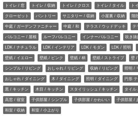
トイレ / 窓
トイレ / 収納
トイレ / クロス
トイレ / タイル
トイ
クローゼット
パントリー
サニタリー / 収納
小屋裏 / 収納
階段
中庭 / ガーデンファニチャー
中庭 / 和
テラス / ウッドデッキ
テ
バルコニー / 屋根
ルーフバルコニー
インナーバルコニー
吹き抜
LDK / ナチュラル
LDK / インテリア
LDK / モダン
LDK / 照明
壁紙 / イエロー
壁紙 / ピンク
壁紙 / 柄
壁紙 / ストライプ
壁 
シンプル / リビング
おしゃれ / リビング
収納 / リビング
照明 /
おしゃれ / ダイニング
木 / ダイニング
照明 / ダイニング
円形 テ
黒 / キッチン
木目 / キッチン
スタイリッシュ / キッチン
タイル 
高窓 / 寝室
子供部屋 / シンプル
子供部屋 / かわいい
子供部屋 /
和室 / 収納
和室 / 小上がり