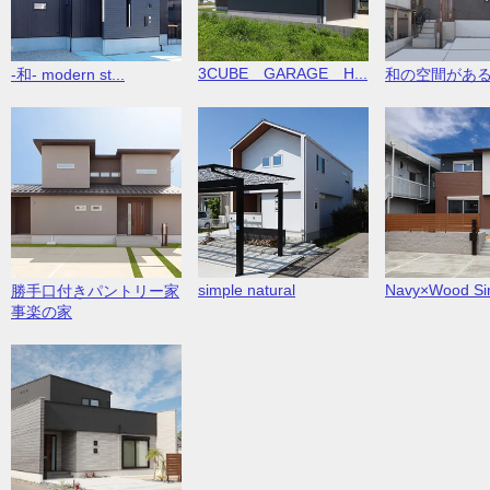
3CUBE GARAGE H...
-和- modern st...
和の空間があ
simple natural
Navy×Wood Sim
勝手口付きパントリー家
事楽の家