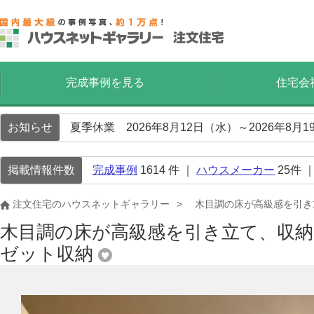
完成事例を見る
住宅会
お知らせ
夏季休業 2026年8月12日（水）～2026年8
掲載情報件数
完成事例
1614
件 ｜
ハウスメーカー
25
件 
注文住宅のハウスネットギャラリー
木目調の床が高級感を引き
木目調の床が高級感を引き立て、収
ゼット収納