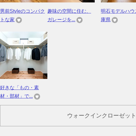
男前Styleのコンパク
趣味の空間に住む、
明石モデルハウ
トな家
ガレージを...
庫県
好きな「もの・素
材・部材」で...
ウォークインクローゼッ