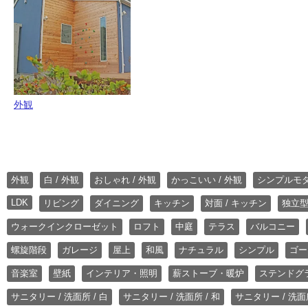
外観
外観
白 / 外観
おしゃれ / 外観
かっこいい / 外観
シンプルモ
LDK
リビング
ダイニング
キッチン
対面 / キッチン
独立型
ウォークインクローゼット
ロフト
中庭
テラス
バルコニー
螺旋階段
ガレージ
屋上
和風
ナチュラル
シンプル
ゴー
音楽室
壁紙
インテリア・照明
薪ストーブ・暖炉
ステンドグ
サニタリー / 洗面所 / 白
サニタリー / 洗面所 / 和
サニタリー / 洗面所