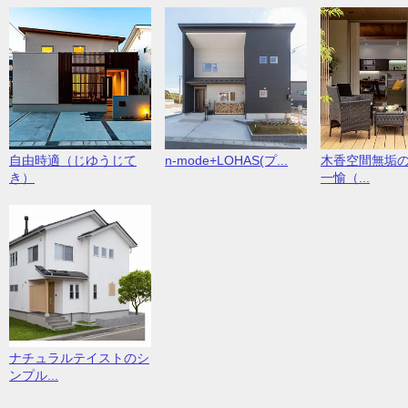
自由時適（じゆうじて
n-mode+LOHAS(プ...
木香空間無垢
き）
一愉（...
ナチュラルテイストのシ
ンプル...