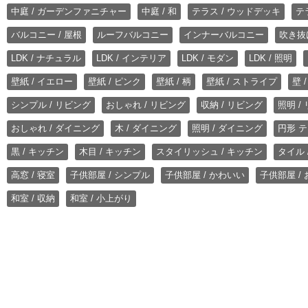
中庭 / ガーデンファニチャー
中庭 / 和
テラス / ウッドデッキ
テ
バルコニー / 屋根
ルーフバルコニー
インナーバルコニー
吹き抜
LDK / ナチュラル
LDK / インテリア
LDK / モダン
LDK / 照明
壁紙 / イエロー
壁紙 / ピンク
壁紙 / 柄
壁紙 / ストライプ
壁 
シンプル / リビング
おしゃれ / リビング
収納 / リビング
照明 /
おしゃれ / ダイニング
木 / ダイニング
照明 / ダイニング
円形 テ
黒 / キッチン
木目 / キッチン
スタイリッシュ / キッチン
タイル 
高窓 / 寝室
子供部屋 / シンプル
子供部屋 / かわいい
子供部屋 /
和室 / 収納
和室 / 小上がり