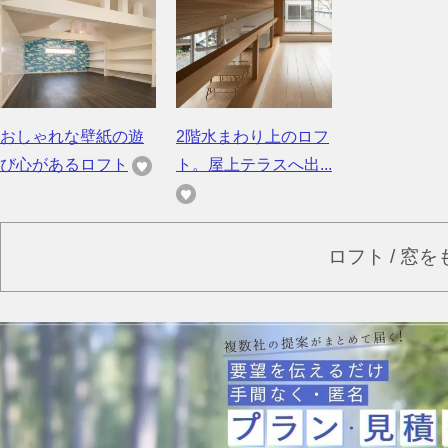
おしゃれな壁紙の遊
2階水まわり上のロフ
び心があるロフト
ト。屋上テラスへ出...
ロフト / 窓