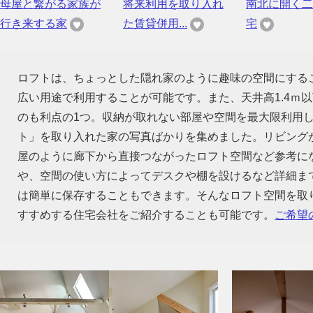
母屋と繋がる家族が
将来利用を取り入れ
南北に開く二
行き来する家
た賃貸併用...
宅
ロフトは、ちょっとした隠れ家のように趣味の空間にする
広い用途で利用することが可能です。また、天井高1.4ｍ
のも利点の1つ。収納が取れない部屋や空間を最大限利用
ト」を取り入れた家の写真ばかりを集めました。リビング
屋のように廊下から直接つながったロフト空間など参考に
や、空間の使い方によってデスクや棚を設けるなど詳細ま
は簡単に保存することもできます。そんなロフト空間を取
すすめする住宅会社をご紹介することも可能です。
ご希望