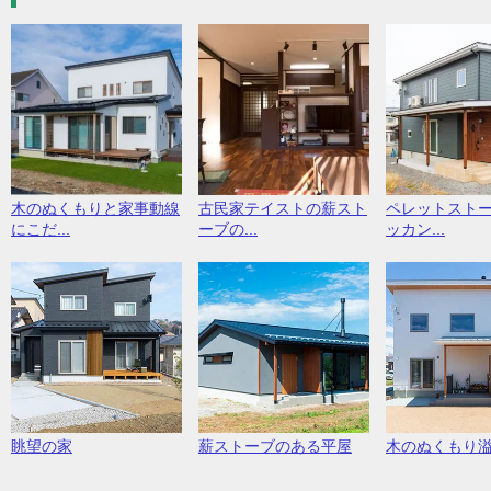
木のぬくもりと家事動線
古民家テイストの薪スト
ペレットスト
にこだ...
ーブの...
ッカン...
眺望の家
薪ストーブのある平屋
木のぬくもり