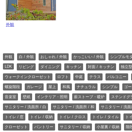
外観
外観
白 / 外観
おしゃれ / 外観
かっこいい / 外観
シンプルモ
LDK
リビング
ダイニング
キッチン
対面 / キッチン
独立型
ウォークインクローゼット
ロフト
中庭
テラス
バルコニー
螺旋階段
ガレージ
屋上
和風
ナチュラル
シンプル
ゴー
音楽室
壁紙
インテリア・照明
薪ストーブ・暖炉
ステンドグ
サニタリー / 洗面所 / 白
サニタリー / 洗面所 / 和
サニタリー / 洗面所
トイレ / 窓
トイレ / 収納
トイレ / クロス
トイレ / タイル
トイ
クローゼット
パントリー
サニタリー / 収納
小屋裏 / 収納
階段