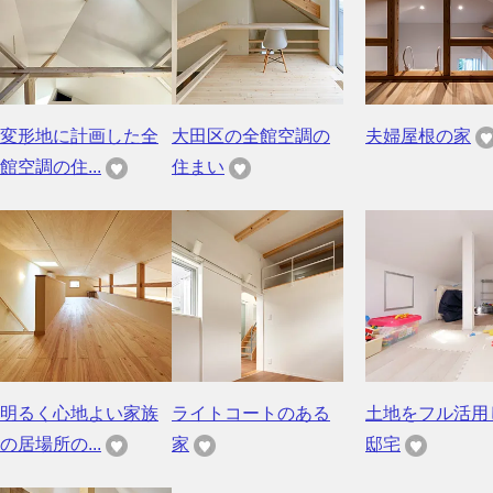
変形地に計画した全
大田区の全館空調の
夫婦屋根の家
館空調の住...
住まい
明るく心地よい家族
ライトコートのある
土地をフル活用
の居場所の...
家
邸宅