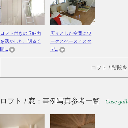
ロフト付きの収納力
広々とした空間にワ
を活かした、明るく
ークスペース／スタ
開...
デ...
ロフト / 階段
ロフト / 窓：事例写真参考一覧
Case gall