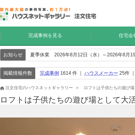
完成事例を見る
住宅会
お知らせ
夏季休業 2026年8月12日（水）～2026年8
掲載情報件数
完成事例
1614
件 ｜
ハウスメーカー
25
件 
注文住宅のハウスネットギャラリー
ロフトは子供たちの遊び場
ロフトは子供たちの遊び場として大