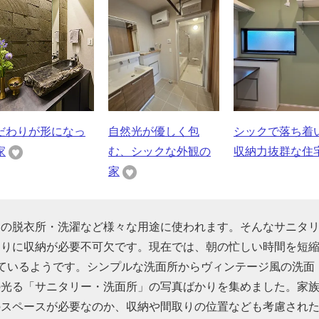
だわりが形になっ
自然光が優しく包
シックで落ち着
家
む、シックな外観の
収納力抜群な住
家
呂の脱衣所・洗濯など様々な用途に使われます。そんなサニタ
くりに収納が必要不可欠です。現在では、朝の忙しい時間を短
ているようです。シンプルな洗面所からヴィンテージ風の洗面
の光る「サニタリー・洗面所」の写真ばかりを集めました。家
のスペースが必要なのか、収納や間取りの位置なども考慮され