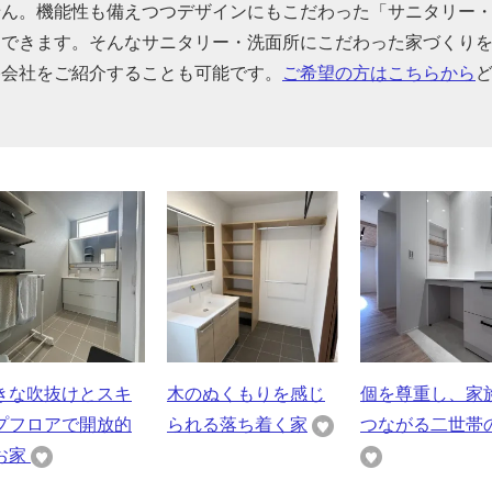
せん。機能性も備えつつデザインにもこだわった「サニタリー
もできます。そんなサニタリー・洗面所にこだわった家づくり
宅会社をご紹介することも可能です。
ご希望の方はこちらから
きな吹抜けとスキ
木のぬくもりを感じ
個を尊重し、家
プフロアで開放的
られる落ち着く家
つながる二世帯
お家