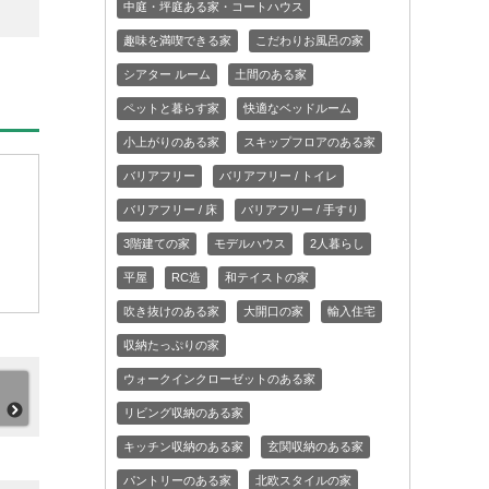
中庭・坪庭ある家・コートハウス
趣味を満喫できる家
こだわりお風呂の家
シアター ルーム
土間のある家
ペットと暮らす家
快適なベッドルーム
小上がりのある家
スキップフロアのある家
バリアフリー
バリアフリー / トイレ
バリアフリー / 床
バリアフリー / 手すり
3階建ての家
モデルハウス
2人暮らし
平屋
RC造
和テイストの家
吹き抜けのある家
大開口の家
輸入住宅
収納たっぷりの家
ウォークインクローゼットのある家
リビング収納のある家
キッチン収納のある家
玄関収納のある家
パントリーのある家
北欧スタイルの家