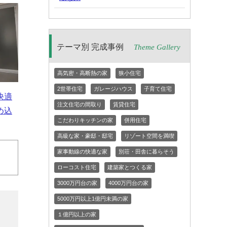
テーマ別 完成事例
Theme Gallery
高気密・高断熱の家
狭小住宅
2世帯住宅
ガレージハウス
子育て住宅
快適
注文住宅の間取り
賃貸住宅
め込
こだわりキッチンの家
併用住宅
高級な家・豪邸・邸宅
リゾート空間を満喫
家事動線の快適な家
別荘・田舎に暮らそう
ローコスト住宅
建築家とつくる家
3000万円台の家
4000万円台の家
5000万円以上1億円未満の家
１億円以上の家