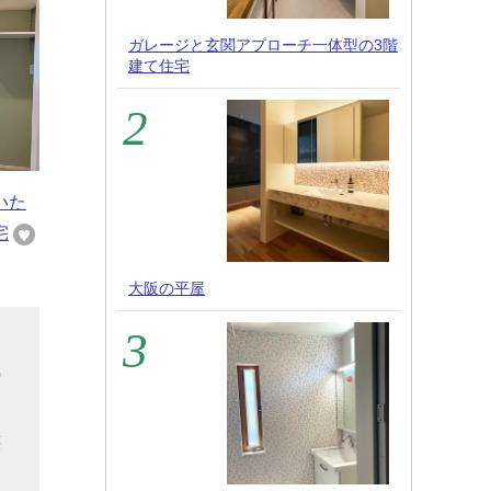
ガレージと玄関アプローチ一体型の3階
建て住宅
いた
宅
大阪の平屋
リ
縮
族
た