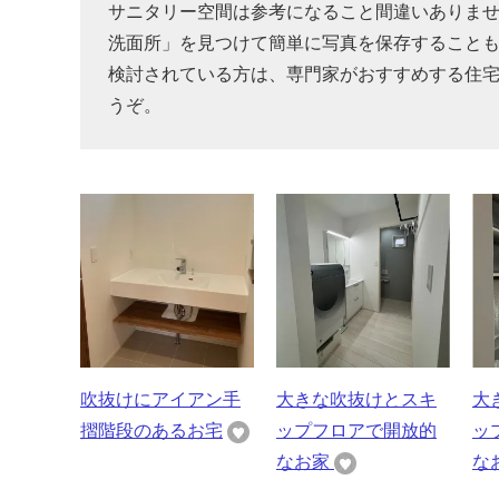
サニタリー空間は参考になること間違いありま
洗面所」を見つけて簡単に写真を保存すること
検討されている方は、専門家がおすすめする住
うぞ。
吹抜けにアイアン手
大きな吹抜けとスキ
大
摺階段のあるお宅
ップフロアで開放的
ッ
なお家
な