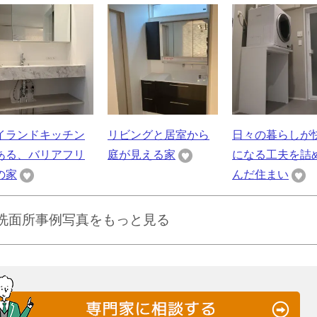
イランドキッチン
リビングと居室から
日々の暮らしが
ある、バリアフリ
庭が見える家
になる工夫を詰
の家
んだ住まい
 洗面所事例写真をもっと見る