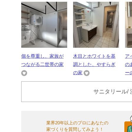
個を尊重し、家族が
木目とホワイトを基
ア
つながる二世帯の家
調とした、やすらぎ
の
の家
ー
サニタリール/
業界20年以上のプロにあなたの
家づくりを質問してみよう！