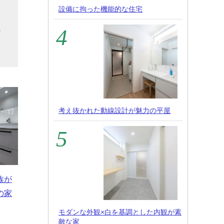
・
設備に拘った機能的な住宅
を
ど
考え抜かれた動線設計が魅力の平屋
族が
の家
モダンな外観×白を基調とした内観が素
敵な家