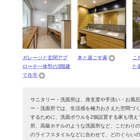
ガレージと玄関アプ
本と過ごす家
こ
ローチ一体型の3階建
た
て住宅
サニタリー・洗面所は、身支度や手洗い・お風
ー・洗面所では、生活感を極力おさえた空間づ
するために、洗面ボウルを2個設置する家も増え
所、高級ホテルのような洗面所など、こだわり
のライフスタイルなどに合わせて、どのぐらい