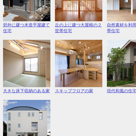
郊外に建つ木造平屋建て
丘の上に建つ大屋根の２
自然素材を利
住宅
世帯住宅
帯住宅
大きな床下収納のある家
スキップフロアの家
現代和風の住