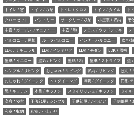
トイレ / 窓
トイレ / 収納
トイレ / クロス
トイレ / タイル
トイ
クローゼット
パントリー
サニタリー / 収納
小屋裏 / 収納
階段
中庭 / ガーデンファニチャー
中庭 / 和
テラス / ウッドデッキ
テ
バルコニー / 屋根
ルーフバルコニー
インナーバルコニー
吹き抜
LDK / ナチュラル
LDK / インテリア
LDK / モダン
LDK / 照明
壁紙 / イエロー
壁紙 / ピンク
壁紙 / 柄
壁紙 / ストライプ
壁 
シンプル / リビング
おしゃれ / リビング
収納 / リビング
照明 /
おしゃれ / ダイニング
木 / ダイニング
照明 / ダイニング
円形 テ
黒 / キッチン
木目 / キッチン
スタイリッシュ / キッチン
タイル 
高窓 / 寝室
子供部屋 / シンプル
子供部屋 / かわいい
子供部屋 /
和室 / 収納
和室 / 小上がり