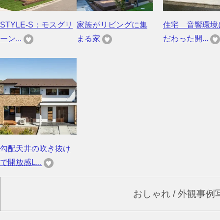
STYLE-S：モスグリ
家族がリビングに集
住宅 音響環境
ーン...
まる家
だわった開...
勾配天井の吹き抜け
で開放感L...
おしゃれ / 外観事