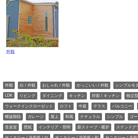
外観
外観
白 / 外観
おしゃれ / 外観
かっこいい / 外観
シンプルモ
LDK
リビング
ダイニング
キッチン
対面 / キッチン
独立型
ウォークインクローゼット
ロフト
中庭
テラス
バルコニー
螺旋階段
ガレージ
屋上
和風
ナチュラル
シンプル
ゴー
音楽室
壁紙
インテリア・照明
薪ストーブ・暖炉
ステンドグ
サニタリー / 洗面所 / 白
サニタリー / 洗面所 / 和
サニタリー / 洗面所