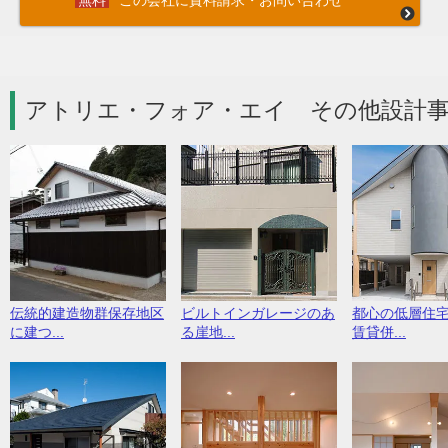
この会社に資料請求・お問い合わせ
アトリエ・フォア・エイ その他設計事
伝統的建造物群保存地区
ビルトインガレージのあ
都心の低層住
に建つ...
る崖地...
賃貸併...