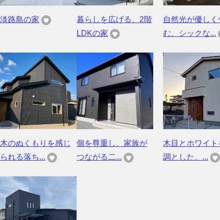
淡路島の家
暮らしを広げる、2階
自然光が優しく
LDKの家
む、シックな...
木のぬくもりを感じ
個を尊重し、家族が
木目とホワイト
られる落ち...
つながる二...
調とした、...