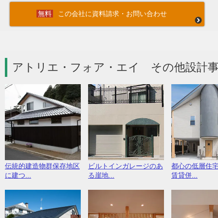
この会社に資料請求・お問い合わせ
アトリエ・フォア・エイ その他設計事
伝統的建造物群保存地区
ビルトインガレージのあ
都心の低層住
に建つ...
る崖地...
賃貸併...