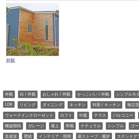
外観
外観
白 / 外観
おしゃれ / 外観
かっこいい / 外観
シンプルモ
LDK
リビング
ダイニング
キッチン
対面 / キッチン
独立型
ウォークインクローゼット
ロフト
中庭
テラス
バルコニー
螺旋階段
ガレージ
屋上
和風
ナチュラル
シンプル
ゴー
音楽室
壁紙
インテリア・照明
薪ストーブ・暖炉
ステンドグ