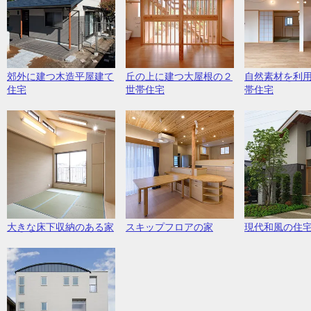
郊外に建つ木造平屋建て
丘の上に建つ大屋根の２
自然素材を利
住宅
世帯住宅
帯住宅
大きな床下収納のある家
スキップフロアの家
現代和風の住