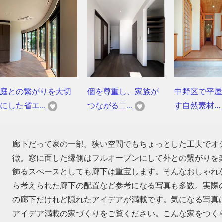
庭との繋がりを大切
個を尊重し、家族が
中野区で平屋
にした省エ...
つながる二...
す自然素材...
廊下だって家の一部。狭い空間でもちょっとした工夫でオ
徴。窓に面した縁側はフルオープンにして外との繋がりを
飾るスぺースとしても廊下は重宝します。そんなおしゃれ
ら考えられた廊下の配置など参考になる写真も多数。実際
の廊下だけれど隠れたアイデアが満載です。気になる写真
アイデア満載の家づくりをご覧ください。こんな家をつく