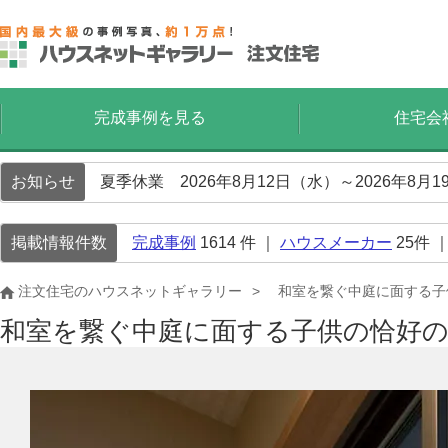
完成事例を見る
住宅会
お知らせ
夏季休業 2026年8月12日（水）～2026年8
掲載情報件数
完成事例
1614
件 ｜
ハウスメーカー
25
件 
注文住宅のハウスネットギャラリー
和室を繋ぐ中庭に面する子
和室を繋ぐ中庭に面する子供の恰好