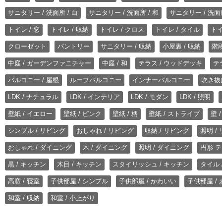
サニタリー / 洗面所 / 白
サニタリー / 洗面所 / 和
サニタリー / 洗面所
トイレ / 窓
トイレ / 収納
トイレ / クロス
トイレ / タイル
トイ
クローゼット
パントリー
サニタリー / 収納
小屋裏 / 収納
階段
中庭 / ガーデンファニチャー
中庭 / 和
テラス / ウッドデッキ
テ
バルコニー / 屋根
ルーフバルコニー
インナーバルコニー
吹き抜
LDK / ナチュラル
LDK / インテリア
LDK / モダン
LDK / 照明
壁紙 / イエロー
壁紙 / ピンク
壁紙 / 柄
壁紙 / ストライプ
壁 
シンプル / リビング
おしゃれ / リビング
収納 / リビング
照明 /
おしゃれ / ダイニング
木 / ダイニング
照明 / ダイニング
円形 テ
黒 / キッチン
木目 / キッチン
スタイリッシュ / キッチン
タイル 
高窓 / 寝室
子供部屋 / シンプル
子供部屋 / かわいい
子供部屋 /
和室 / 収納
和室 / 小上がり