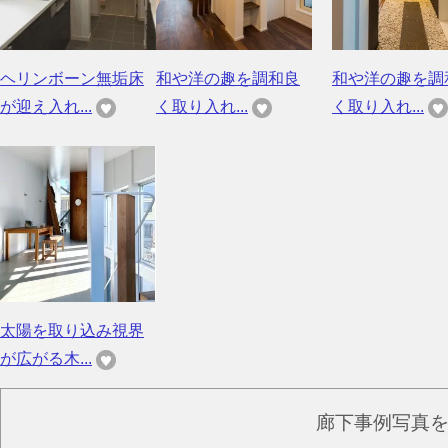
ヘリンボーン無垢床
和や洋の趣を調和良
和や洋の趣を調
が迎え入れ...
く取り入れ...
く取り入れ...
太陽を取り込み視界
が広がる木...
廊下事例写真