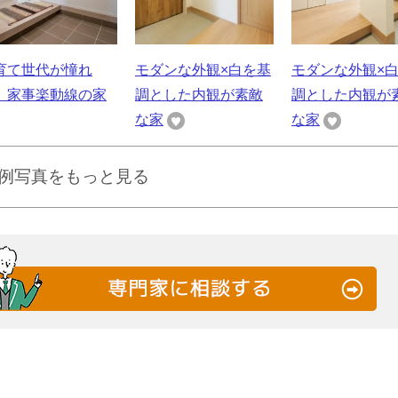
育て世代が憧れ
モダンな外観×白を基
モダンな外観×
、家事楽動線の家
調とした内観が素敵
調とした内観が
な家
な家
例写真をもっと見る