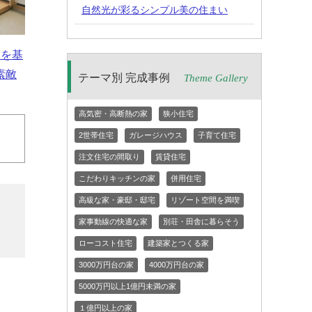
自然光が彩るシンプル美の住まい
白を基
素敵
テーマ別 完成事例
Theme Gallery
高気密・高断熱の家
狭小住宅
2世帯住宅
ガレージハウス
子育て住宅
注文住宅の間取り
賃貸住宅
こだわりキッチンの家
併用住宅
高級な家・豪邸・邸宅
リゾート空間を満喫
家事動線の快適な家
別荘・田舎に暮らそう
ローコスト住宅
建築家とつくる家
3000万円台の家
4000万円台の家
5000万円以上1億円未満の家
１億円以上の家