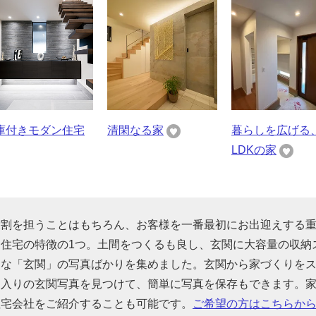
庫付きモダン住宅
清閑なる家
暮らしを広げる
LDKの家
役割を担うことはもちろん、お客様を一番最初にお出迎えする
住宅の特徴の1つ。土間をつくるも良し、玄関に大容量の収納
んな「玄関」の写真ばかりを集めました。玄関から家づくりを
に入りの玄関写真を見つけて、簡単に写真を保存もできます。
住宅会社をご紹介することも可能です。
ご希望の方はこちらか