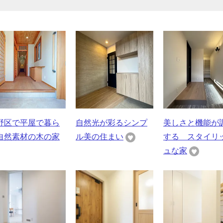
野区で平屋で暮ら
自然光が彩るシンプ
美しさと機能が
自然素材の木の家
ル美の住まい
する スタイリ
ュな家