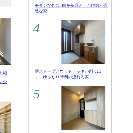
モダンな外観×白を基調とした内観が素
敵な家
薪ストーブとウッドデッキが創り出
調和
す ゆったり時間の流れる家
ッシ