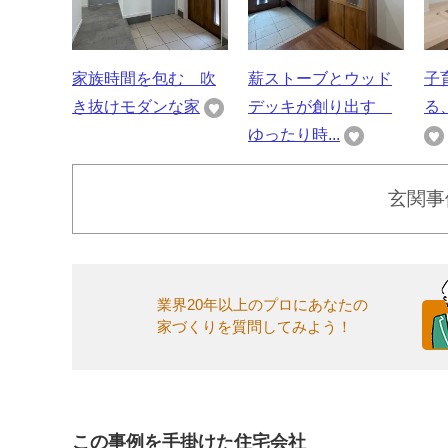
家族時間を包む 吹
薪ストーブとウッド
子
き抜けモダンな家
デッキが創り出す
る
ゆったり時...
玄関事
業界20年以上のプロにあなたの
家づくりを質問してみよう！
この事例を手掛けた住宅会社