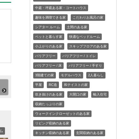
中庭・坪庭ある家・コートハウス
趣味を満喫できる家
こだわりお風呂の家
シアター ルーム
土間のある家
ペットと暮らす家
快適なベッドルーム
小上がりのある家
スキップフロアのある家
バリアフリー
バリアフリー / トイレ
バリアフリー / 床
バリアフリー / 手すり
3階建ての家
モデルハウス
2人暮らし
平屋
RC造
和テイストの家
吹き抜けのある家
大開口の家
輸入住宅
収納たっぷりの家
ウォークインクローゼットのある家
リビング収納のある家
ム
キッチン収納のある家
玄関収納のある家