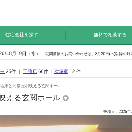
住宅会社を探す
無料で相談する
026年8月19日（水）
期間前後のお問い合わせは、8月20日(木)以降の
ー
25
件 ｜
工務店
66
件 ｜
建築家
12
件
垢床と間接照明映える玄関ホール
映える玄関ホール
投稿日：2025年