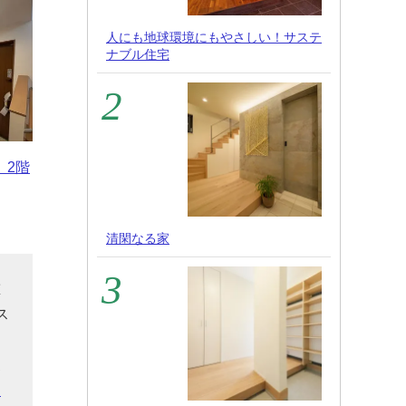
人にも地球環境にもやさしい！サステ
ナブル住宅
、2階
清閑なる家
重
ス
ス
家
ら