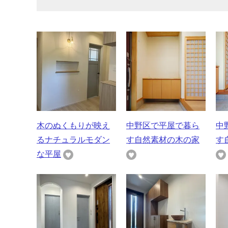
木のぬくもりが映え
中野区で平屋で暮ら
中
るナチュラルモダン
す自然素材の木の家
す
な平屋