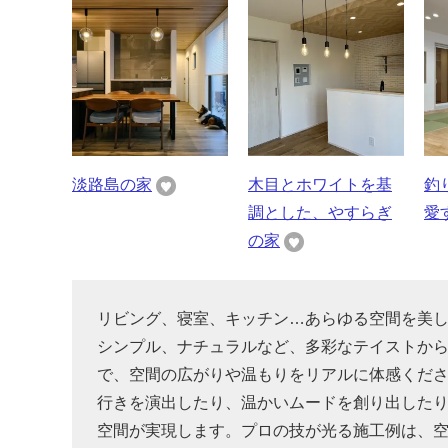
淡路島の家
木目とホワイトを基
釣
調とした、やすらぎ
愛
の家
リビング、寝室、キッチン…あらゆる空間を美
シンプル、ナチュラルなど、多彩なテイストか
で、空間の広がりや温もりをリアルに体感くだ
行きを演出したり、温かいムードを創り出した
空間が実現します。プロの技が光る施工例は、