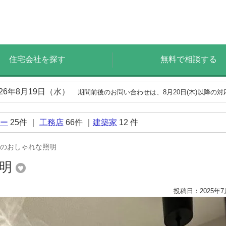
住宅会社を探す
無料で相談する
026年8月19日（水）
期間前後のお問い合わせは、8月20日(木)以降の
ー
25
件 ｜
工務店
66
件 ｜
建築家
12
件
のおしゃれな照明
照明
投稿日：2025年7