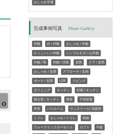
おしゃれ平屋
完成事例写真
Photo Gallery
外観
白 / 外観
おしゃれ / 外観
かっこいい / 外観
シンプルモダンな外観
外観 / 和
外観 / 洋風
玄関
ドア / 玄関
おしゃれ / 玄関
アプローチ / 玄関
LDK
ポーチ / 玄関
リビング
ダイニング
キッチン
対面 / キッチン
独立型 / キッチン
寝室
子供部屋
和室
バスルーム
サニタリール/ 洗面所
トイレ
おしゃれ / トイレ
収納
ウォークインクローゼット
ロフト
中庭