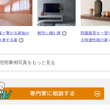
屋と繋がる家族が
都市に棲む家
田園風景を一望
き来する家
る快適性能の家
照明事例写真をもっと見る