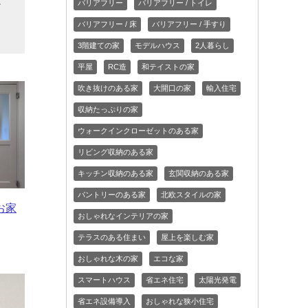
バリアフリー
バリアフリー / トイレ
だ
バリアフリー / 床
バリアフリー / 手すり
3階建ての家
モデルハウス
2人暮らし
平屋
RC造
和テイストの家
吹き抜けのある家
大開口の家
輸入住宅
収納たっぷりの家
ウォークインクローゼットのある家
リビング収納のある家
キッチン収納のある家
玄関収納のある家
パントリーのある家
北欧スタイルの家
お家
おしゃれなインテリアの家
テラスのある住まい
屋上を楽しむ家
おしゃれな木の家
エコな家
スマートハウス
省エネ住宅
太陽光発電
省エネ設備導入
おしゃれな狭小住宅