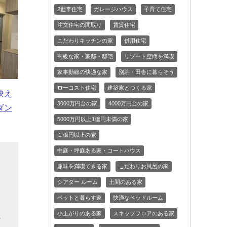
2世帯住宅
ガレージハウス
子育て住宅
注文住宅の間取り
賃貸住宅
こだわりキッチンの家
併用住宅
高級な家・豪邸・邸宅
リゾート空間を満喫
家事動線の快適な家
別荘・田舎に暮らそう
ローコスト住宅
建築家とつくる家
映え
3000万円台の家
4000万円台の家
ダン
5000万円以上1億円未満の家
１億円以上の家
中庭・坪庭ある家・コートハウス
、
趣味を満喫できる家
こだわりお風呂の家
シアター ルーム
土間のある家
奥
ペットと暮らす家
快適なベッドルーム
な
小上がりのある家
スキップフロアのある家
の