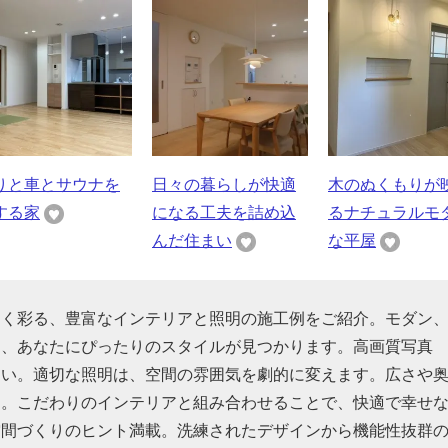
りと車とサウナを
日々の暮らしが快適
木のぬくもりが
する家
になる工夫を詰め込
るナチュラルモ
んだ住まい
な平屋
しく彩る、豊富なインテリアと照明の施工例をご紹介。モダン
ら、あなたにぴったりのスタイルが見つかります。高画質写真
さい。適切な照明は、空間の雰囲気を劇的に変えます。広さや
り。こだわりのインテリアと組み合わせることで、快適で幸せ
空間づくりのヒント満載。洗練されたデザインから機能性抜群