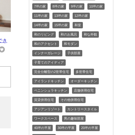
7坪の家
8坪の家
9坪の家
10坪の家
11坪の家
13坪の家
12坪の家
14坪の家
15坪の家
和室
和のリビング
和のお風呂
和な外観
でき
和のアクセント
和モダン
インナーガレージ
子供部屋
子育てのアイディア
完全分離型の2世帯住宅
多世帯住宅
アイランドキッチン
オーダーキッチン
ペニンシュラキッチン
店舗併用住宅
賃貸併用住宅
その他併用住宅
アジアンリゾート
カントリースタイル
ワークスペース
男の趣味部屋
40坪の平屋
30坪の平屋
20坪の平屋