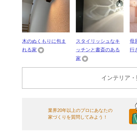
木のぬくもりに包ま
スタイリッシュなキ
母
れる家
ッチンと書斎のある
行
家
インテリア・
業界20年以上のプロにあなたの
家づくりを質問してみよう！