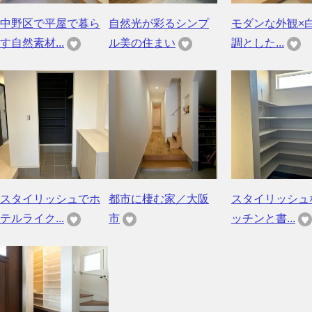
中野区で平屋で暮ら
自然光が彩るシンプ
モダンな外観×
す自然素材...
ル美の住まい
調とした...
スタイリッシュでホ
都市に棲む家／大阪
スタイリッシュ
テルライク...
市
ッチンと書...