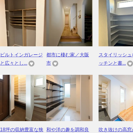
ビルトインガレージ
都市に棲む家／大阪
スタイリッシュ
と広々とし...
市
ッチンと書...
18坪の収納豊富な狭
和や洋の趣を調和良
吹き抜けの高窓