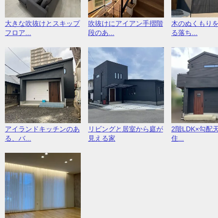
大きな吹抜けとスキップ
吹抜けにアイアン手摺階
木のぬくもり
フロア...
段のあ...
る落ち...
アイランドキッチンのあ
リビングと居室から庭が
2階LDK×勾配
る、バ...
見える家
住...