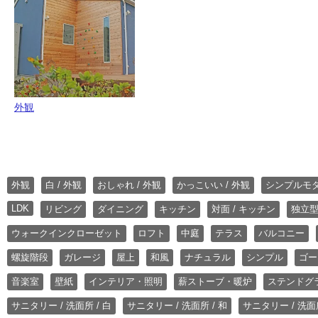
外観
外観
白 / 外観
おしゃれ / 外観
かっこいい / 外観
シンプルモ
LDK
リビング
ダイニング
キッチン
対面 / キッチン
独立型
ウォークインクローゼット
ロフト
中庭
テラス
バルコニー
螺旋階段
ガレージ
屋上
和風
ナチュラル
シンプル
ゴー
音楽室
壁紙
インテリア・照明
薪ストーブ・暖炉
ステンドグ
サニタリー / 洗面所 / 白
サニタリー / 洗面所 / 和
サニタリー / 洗面所