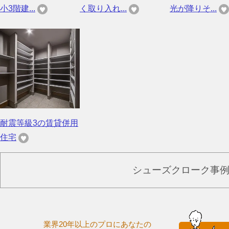
小3階建...
く取り入れ...
光が降りそ...
耐震等級3の賃貸併用
住宅
シューズクローク事
業界20年以上のプロにあなたの