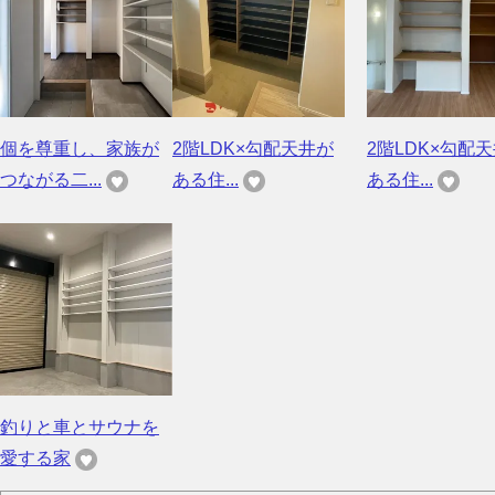
個を尊重し、家族が
2階LDK×勾配天井が
2階LDK×勾配
つながる二...
ある住...
ある住...
釣りと車とサウナを
愛する家