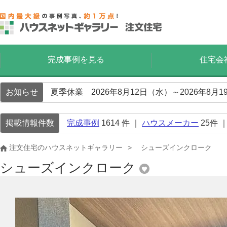
完成事例を見る
住宅会
お知らせ
夏季休業 2026年8月12日（水）～2026年8
掲載情報件数
完成事例
1614
件 ｜
ハウスメーカー
25
件 
注文住宅のハウスネットギャラリー
シューズインクローク
シューズインクローク