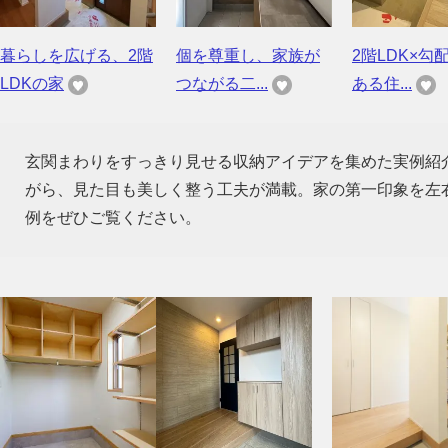
暮らしを広げる、2階
個を尊重し、家族が
2階LDK×勾
LDKの家
つながる二...
ある住...
玄関まわりをすっきり見せる収納アイデアを集めた実例紹
がら、見た目も美しく整う工夫が満載。家の第一印象を左
例をぜひご覧ください。