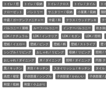
トイレ / 窓
トイレ / 収納
トイレ / クロス
トイレ / タイル
トイ
クローゼット
パントリー
サニタリー / 収納
小屋裏 / 収納
階段
中庭 / ガーデンファニチャー
中庭 / 和
テラス / ウッドデッキ
テ
バルコニー / 屋根
ルーフバルコニー
インナーバルコニー
吹き抜
LDK / ナチュラル
LDK / インテリア
LDK / モダン
LDK / 照明
壁紙 / イエロー
壁紙 / ピンク
壁紙 / 柄
壁紙 / ストライプ
壁 
シンプル / リビング
おしゃれ / リビング
収納 / リビング
照明 /
おしゃれ / ダイニング
木 / ダイニング
照明 / ダイニング
円形 テ
黒 / キッチン
木目 / キッチン
スタイリッシュ / キッチン
タイル 
高窓 / 寝室
子供部屋 / シンプル
子供部屋 / かわいい
子供部屋 /
和室 / 収納
和室 / 小上がり