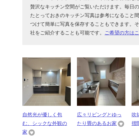
贅沢なキッチン空間がご覧いただけます。毎日
たとっておきのキッチン写真は参考になること
つけて簡単に写真を保存することもできます。
社をご紹介することも可能です。
ご希望の方は
自然光が優しく包
広々リビングとゆっ
吹
む、シックな外観の
たり畳のあるお家
摺
家