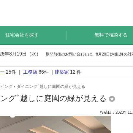
住宅会社を探す
無料で相談する
026年8月19日（水）
期間前後のお問い合わせは、8月20日(木)以降の
ー
25
件 ｜
工務店
66
件 ｜
建築家
12
件
ビング・ダイニングﾞ越しに庭園の緑が見える
ングﾞ越しに庭園の緑が見える
投稿日：2020年11