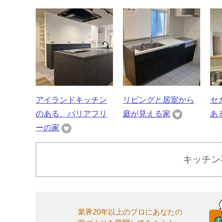
アイランドキッチン
リビングと居室から
セ
のある、バリアフリ
庭が見える家
あ
ーの家
キッチン
業界20年以上のプロにあなたの