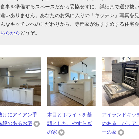
の食事を準備するスペースだから妥協せずに、詳細まで選び抜
間違いありません。あなたのお気に入りの「キッチン」写真を
そんなキッチンへのこだわりから、専門家がおすすめする住宅
こちらから
どうぞ。
抜けにアイアン手
木目とホワイトを基
アイランドキッ
階段のあるお宅
調とした、やすらぎ
のある、バリア
の家
ーの家