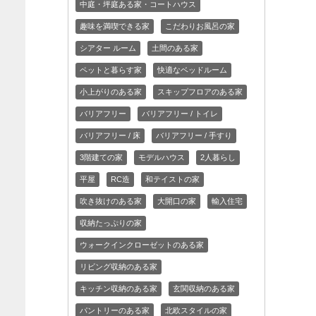
中庭・坪庭ある家・コートハウス
趣味を満喫できる家
こだわりお風呂の家
シアター ルーム
土間のある家
ペットと暮らす家
快適なベッドルーム
小上がりのある家
スキップフロアのある家
バリアフリー
バリアフリー / トイレ
バリアフリー / 床
バリアフリー / 手すり
3階建ての家
モデルハウス
2人暮らし
平屋
RC造
和テイストの家
吹き抜けのある家
大開口の家
輸入住宅
収納たっぷりの家
ウォークインクローゼットのある家
リビング収納のある家
キッチン収納のある家
玄関収納のある家
パントリーのある家
北欧スタイルの家