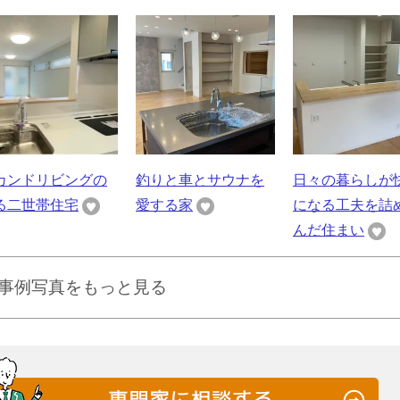
カンドリビングの
釣りと車とサウナを
日々の暮らしが
る二世帯住宅
愛する家
になる工夫を詰
んだ住まい
事例写真をもっと見る