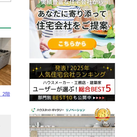
、2階
や
た