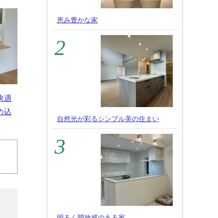
恵み豊かな家
快適
め込
自然光が彩るシンプル美の住まい
明るく開放感のある家