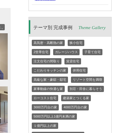
.,
テーマ別 完成事例
Theme Gallery
高気密・高断熱の家
狭小住宅
2世帯住宅
ガレージハウス
子育て住宅
注文住宅の間取り
賃貸住宅
こだわりキッチンの家
併用住宅
高級な家・豪邸・邸宅
リゾート空間を満喫
家事動線の快適な家
別荘・田舎に暮らそう
ローコスト住宅
建築家とつくる家
3000万円台の家
4000万円台の家
5000万円以上1億円未満の家
１億円以上の家