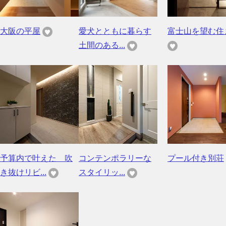
大阪の平屋
愛犬とともに暮らす
富士山を望む住
土間のある...
予算内で叶えた 吹
コンテンポラリーな
プール付き別荘
き抜けリビ...
スタイリッ...