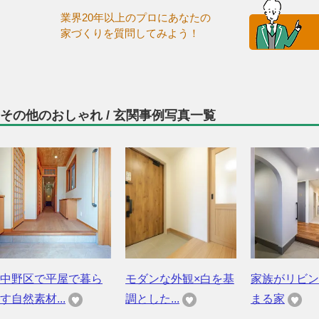
業界20年以上のプロにあなたの
家づくりを質問してみよう！
その他のおしゃれ / 玄関事例写真一覧
中野区で平屋で暮ら
モダンな外観×白を基
家族がリビン
す自然素材...
調とした...
まる家