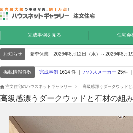
完成事例を見る
住宅会
お知らせ
夏季休業 2026年8月12日（水）～2026年8
掲載情報件数
完成事例
1614
件 ｜
ハウスメーカー
25
件 
注文住宅のハウスネットギャラリー
高級感漂うダークウッドと
高級感漂うダークウッドと石材の組