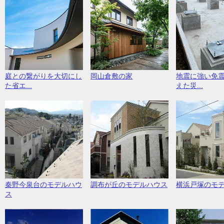
庭との繋がりを大切にし
岡山倉敷の家
地震に強い免
た省エ...
えた災...
秦野今泉台のモデルハウ
調布が丘のモデルハウス
横浜戸塚のモ
ス