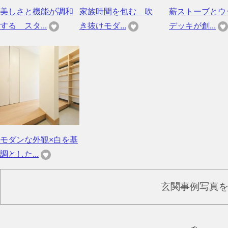
美しさと機能が調和
家族時間を包む 吹
薪ストーブとウ
する スタ...
き抜けモダ...
デッキが創...
モダンな外観×白を基
調とした...
玄関事例写真