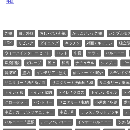
外観
外観
白 / 外観
おしゃれ / 外観
かっこいい / 外観
シンプルモ
LDK
リビング
ダイニング
キッチン
対面 / キッチン
独立型
ウォークインクローゼット
ロフト
中庭
テラス
バルコニー
螺旋階段
ガレージ
屋上
和風
ナチュラル
シンプル
ゴー
音楽室
壁紙
インテリア・照明
薪ストーブ・暖炉
ステンドグ
サニタリー / 洗面所 / 白
サニタリー / 洗面所 / 和
サニタリー / 洗面所
トイレ / 窓
トイレ / 収納
トイレ / クロス
トイレ / タイル
トイ
クローゼット
パントリー
サニタリー / 収納
小屋裏 / 収納
階段
中庭 / ガーデンファニチャー
中庭 / 和
テラス / ウッドデッキ
テ
バルコニー / 屋根
ルーフバルコニー
インナーバルコニー
吹き抜