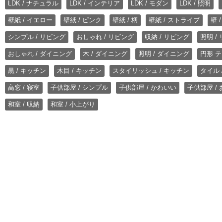
LDK / ナチュラル
LDK / インテリア
LDK / モダン
LDK / 照明
壁紙 / イエロー
壁紙 / ピンク
壁紙 / 柄
壁紙 / ストライプ
壁 
シンプル / リビング
おしゃれ / リビング
収納 / リビング
照明 /
おしゃれ / ダイニング
木 / ダイニング
照明 / ダイニング
円形 テ
黒 / キッチン
木目 / キッチン
スタイリッシュ / キッチン
タイル 
高窓 / 寝室
子供部屋 / シンプル
子供部屋 / かわいい
子供部屋 /
和室 / 収納
和室 / 小上がり