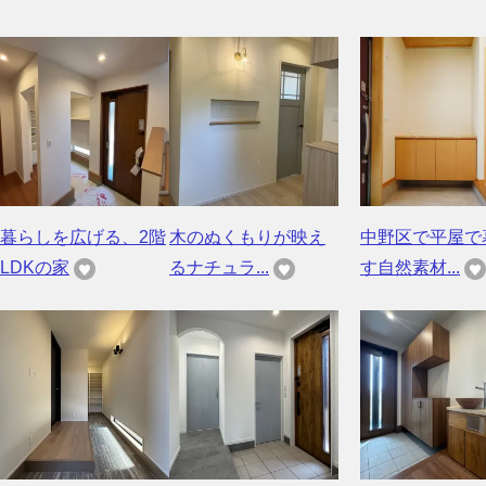
暮らしを広げる、2階
木のぬくもりが映え
中野区で平屋で
LDKの家
るナチュラ...
す自然素材...