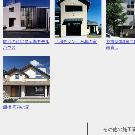
駒沢の住宅展示場モデル
『和モダン』石和の家
都市型3階建二
ハウス
南青...
船橋 海神の家
その他の施工