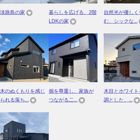
淡路島の家
暮らしを広げる、2階
自然光が優しく
LDKの家
む、シックな...
木のぬくもりを感じ
個を尊重し、家族が
木目とホワイト
られる落ち...
つながる二...
調とした、...