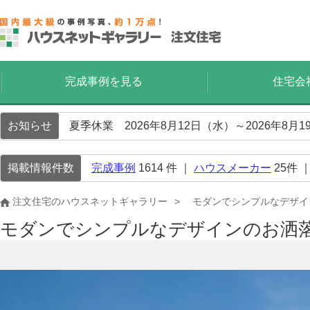
完成事例を見る
住宅会
お知らせ
夏季休業 2026年8月12日（水）～2026年8
掲載情報件数
完成事例
1614
件 ｜
ハウスメーカー
25
件 
注文住宅のハウスネットギャラリー
モダンでシンプルなデザイ
モダンでシンプルなデザインのお洒