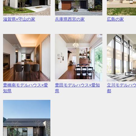
滋賀県×守山の家
兵庫県西宮の家
広島の家
豊橋南モデルハウス×愛
豊田モデルハウス×愛知
立川モデルハウ
知県
県
都