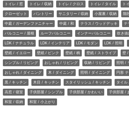
トイレ / 窓
トイレ / 収納
トイレ / クロス
トイレ / タイル
トイ
クローゼット
パントリー
サニタリー / 収納
小屋裏 / 収納
階段
中庭 / ガーデンファニチャー
中庭 / 和
テラス / ウッドデッキ
テ
バルコニー / 屋根
ルーフバルコニー
インナーバルコニー
吹き抜
LDK / ナチュラル
LDK / インテリア
LDK / モダン
LDK / 照明
壁紙 / イエロー
壁紙 / ピンク
壁紙 / 柄
壁紙 / ストライプ
壁 
シンプル / リビング
おしゃれ / リビング
収納 / リビング
照明 /
おしゃれ / ダイニング
木 / ダイニング
照明 / ダイニング
円形 テ
黒 / キッチン
木目 / キッチン
スタイリッシュ / キッチン
タイル 
高窓 / 寝室
子供部屋 / シンプル
子供部屋 / かわいい
子供部屋 /
和室 / 収納
和室 / 小上がり