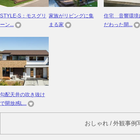
STYLE-S：モスグリ
家族がリビングに集
住宅 音響環境
ーン...
まる家
だわった開...
勾配天井の吹き抜け
で開放感L...
おしゃれ / 外観事