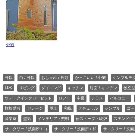
外観
外観
白 / 外観
おしゃれ / 外観
かっこいい / 外観
シンプルモ
LDK
リビング
ダイニング
キッチン
対面 / キッチン
独立型
ウォークインクローゼット
ロフト
中庭
テラス
バルコニー
螺旋階段
ガレージ
屋上
和風
ナチュラル
シンプル
ゴー
音楽室
壁紙
インテリア・照明
薪ストーブ・暖炉
ステンドグ
サニタリー / 洗面所 / 白
サニタリー / 洗面所 / 和
サニタリー / 洗面所