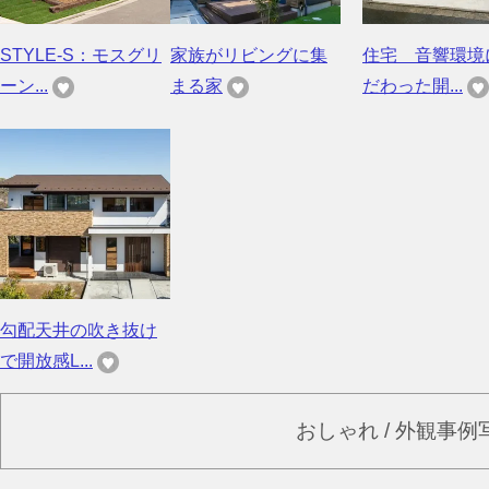
STYLE-S：モスグリ
家族がリビングに集
住宅 音響環境
ーン...
まる家
だわった開...
勾配天井の吹き抜け
で開放感L...
おしゃれ / 外観事