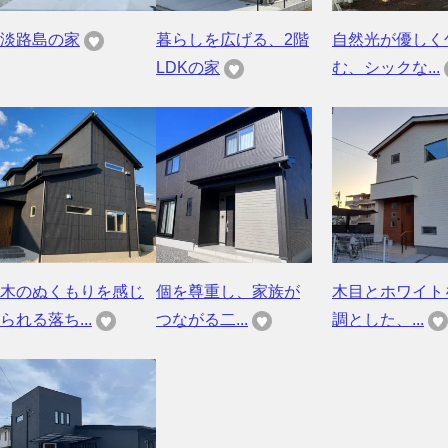
淡路島の家
暮らしを広げる、2階
自然光が優しく
LDKの家
む、シックな...
木のぬくもりを感じ
個を尊重し、家族が
木目とホワイト
られる落ち...
つながる二...
調とした、...