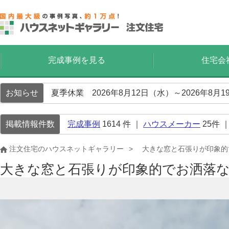
完成事例を見る
住宅会
お知らせ
夏季休業 2026年8月12日（水）～2026年8
掲載情報件数
完成事例
1614
件 ｜
ハウスメーカー
25
件 
注文住宅のハウスネットギャラリー
大きな窓と石張りが印象的
大きな窓と石張りが印象的でお洒落