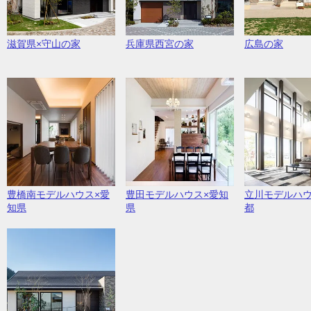
滋賀県×守山の家
兵庫県西宮の家
広島の家
豊橋南モデルハウス×愛
豊田モデルハウス×愛知
立川モデルハウ
知県
県
都