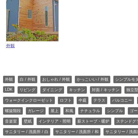
外観
外観
白 / 外観
おしゃれ / 外観
かっこいい / 外観
シンプルモ
LDK
リビング
ダイニング
キッチン
対面 / キッチン
独立型
ウォークインクローゼット
ロフト
中庭
テラス
バルコニー
螺旋階段
ガレージ
屋上
和風
ナチュラル
シンプル
ゴー
音楽室
壁紙
インテリア・照明
薪ストーブ・暖炉
ステンドグ
サニタリー / 洗面所 / 白
サニタリー / 洗面所 / 和
サニタリー / 洗面所