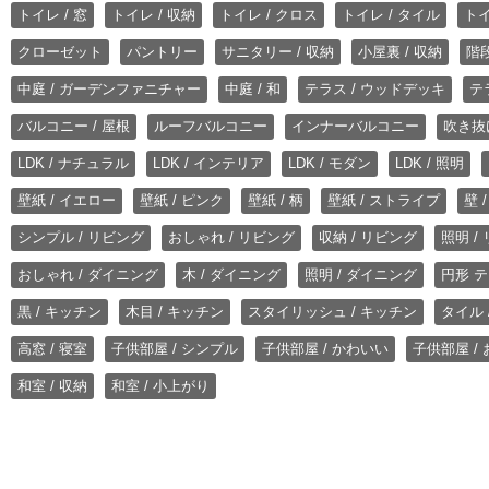
トイレ / 窓
トイレ / 収納
トイレ / クロス
トイレ / タイル
トイ
クローゼット
パントリー
サニタリー / 収納
小屋裏 / 収納
階段
中庭 / ガーデンファニチャー
中庭 / 和
テラス / ウッドデッキ
テ
バルコニー / 屋根
ルーフバルコニー
インナーバルコニー
吹き抜
LDK / ナチュラル
LDK / インテリア
LDK / モダン
LDK / 照明
壁紙 / イエロー
壁紙 / ピンク
壁紙 / 柄
壁紙 / ストライプ
壁 
シンプル / リビング
おしゃれ / リビング
収納 / リビング
照明 /
おしゃれ / ダイニング
木 / ダイニング
照明 / ダイニング
円形 テ
黒 / キッチン
木目 / キッチン
スタイリッシュ / キッチン
タイル 
高窓 / 寝室
子供部屋 / シンプル
子供部屋 / かわいい
子供部屋 /
和室 / 収納
和室 / 小上がり