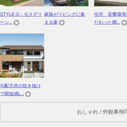
STYLE-S：モスグリ
家族がリビングに集
住宅 音響環境
ーン...
まる家
だわった開...
勾配天井の吹き抜け
で開放感L...
おしゃれ / 外観事