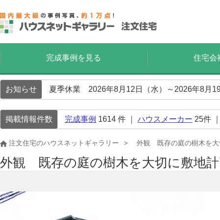
完成事例を見る
住宅会
お知らせ
夏季休業 2026年8月12日（水）～2026年8
掲載情報件数
完成事例
1614
件 ｜
ハウスメーカー
25
件 
注文住宅のハウスネットギャラリー
外観 既存の庭の樹木を大
外観 既存の庭の樹木を大切に敷地