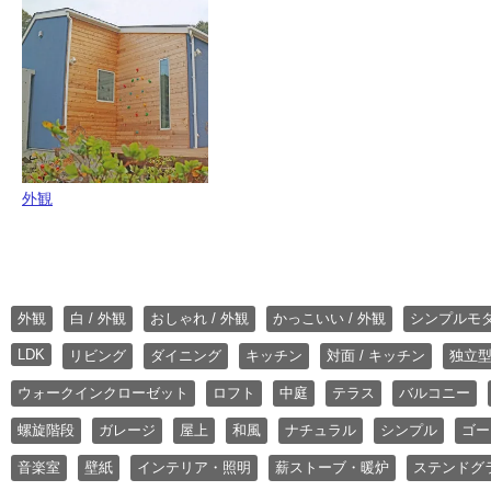
外観
外観
白 / 外観
おしゃれ / 外観
かっこいい / 外観
シンプルモ
LDK
リビング
ダイニング
キッチン
対面 / キッチン
独立型
ウォークインクローゼット
ロフト
中庭
テラス
バルコニー
螺旋階段
ガレージ
屋上
和風
ナチュラル
シンプル
ゴー
音楽室
壁紙
インテリア・照明
薪ストーブ・暖炉
ステンドグ