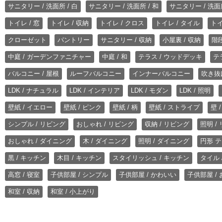
サニタリー / 洗面所 / 白
サニタリー / 洗面所 / 和
サニタリー / 洗面所
トイレ / 窓
トイレ / 収納
トイレ / クロス
トイレ / タイル
トイ
クローゼット
パントリー
サニタリー / 収納
小屋裏 / 収納
階段
中庭 / ガーデンファニチャー
中庭 / 和
テラス / ウッドデッキ
テ
バルコニー / 屋根
ルーフバルコニー
インナーバルコニー
吹き抜
LDK / ナチュラル
LDK / インテリア
LDK / モダン
LDK / 照明
壁紙 / イエロー
壁紙 / ピンク
壁紙 / 柄
壁紙 / ストライプ
壁 
シンプル / リビング
おしゃれ / リビング
収納 / リビング
照明 /
おしゃれ / ダイニング
木 / ダイニング
照明 / ダイニング
円形 テ
黒 / キッチン
木目 / キッチン
スタイリッシュ / キッチン
タイル 
高窓 / 寝室
子供部屋 / シンプル
子供部屋 / かわいい
子供部屋 /
和室 / 収納
和室 / 小上がり