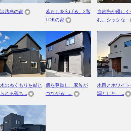
淡路島の家
暮らしを広げる、2階
自然光が優しく
LDKの家
む、シックな...
木のぬくもりを感じ
個を尊重し、家族が
木目とホワイト
られる落ち...
つながる二...
調とした、...