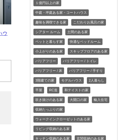
１億円以上の家
中庭・坪庭ある家・コートハウス
趣味を満喫できる家
こだわりお風呂の家
シアター ルーム
土間のある家
ハウ
ペットと暮らす家
快適なベッドルーム
小上がりのある家
スキップフロアのある家
バリアフリー
バリアフリー / トイレ
バリアフリー / 床
バリアフリー / 手すり
3階建ての家
モデルハウス
2人暮らし
平屋
RC造
和テイストの家
吹き抜けのある家
大開口の家
輸入住宅
収納たっぷりの家
ウォークインクローゼットのある家
リビング収納のある家
キッチン収納のある家
玄関収納のある家