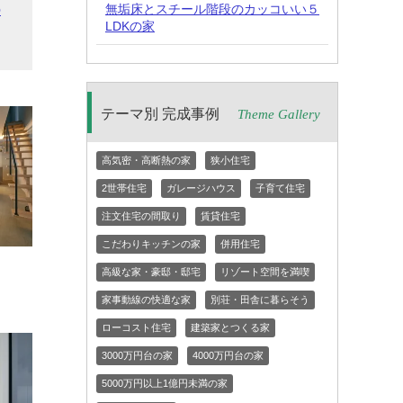
の
無垢床とスチール階段のカッコいい５
LDKの家
テーマ別 完成事例
Theme Gallery
高気密・高断熱の家
狭小住宅
2世帯住宅
ガレージハウス
子育て住宅
注文住宅の間取り
賃貸住宅
こだわりキッチンの家
併用住宅
高級な家・豪邸・邸宅
リゾート空間を満喫
家事動線の快適な家
別荘・田舎に暮らそう
ローコスト住宅
建築家とつくる家
3000万円台の家
4000万円台の家
5000万円以上1億円未満の家