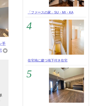
「ファースの家」SU・MI・KA
ン手
宅
住宅地に建つ地下付き住宅
と
ー
る
単
だ