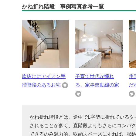
かね折れ階段 事例写真参考一覧
吹抜けにアイアン手
子育て世代が憧れ
住
摺階段のあるお宅
る、家事楽動線の家
だ
かね折れ階段とは、途中でL字型に折れているタ
されることが多く、直階段よりもさらにコンパ
できるのみ魅力的。収納スペースにすれば、収