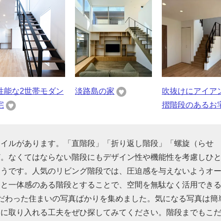
性能な2世帯モダン
淡路島の家
吹抜けにアイア
宅
摺階段のあるお
タイルがあります。「直階段」「折り返し階段」「螺旋（らせ
ど。なくてはならない階段にもデザイン性や機能性を考慮しひ
そうです。人気のリビング階段では、圧迫感を与えないようオ
間と一体感のある階段とすることで、空間を無駄なく活用でき
だわった住まいの写真ばかりを集めました。気になる写真は簡
的に取り入れる工夫をぜひ探してみてください。階段までもこ