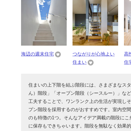
海辺の週末住宅
つながりが心地よい
高
住まい
住
住まいの上下階を結ぶ階段には、さまざまなス
ん）階段」「オープン階段（シースルー）」な
工夫することで、ワンランク上の生活が実現し
プン階段を採用するのがおすすめです。室内空
のも特徴の1つ。そんなアイデア満載の階段にこ
に保存もできちゃいます。階段を無駄なく効果