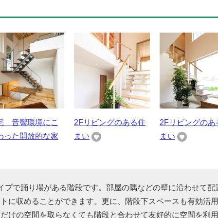
宅 音響環境にこ
2Fリビングのある住
2Fリビングのあ
わった開放的な家
まい
まい
イプで踊り場がある階段です。部屋の隅などの壁に沿わせて配
クトに収めることができます。更に、階段下スペースも有効活
納だけの空間を取らなくても階段と合わせて友好的に空間を利