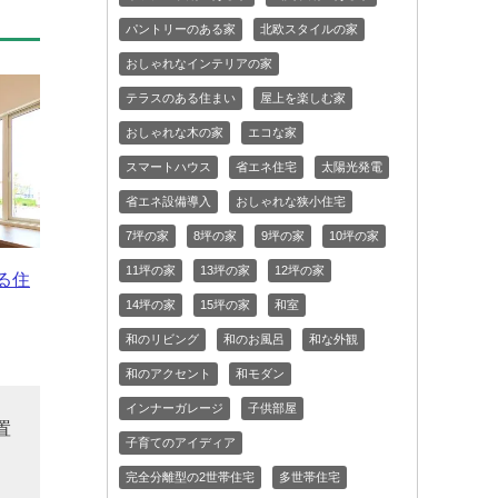
パントリーのある家
北欧スタイルの家
おしゃれなインテリアの家
テラスのある住まい
屋上を楽しむ家
おしゃれな木の家
エコな家
スマートハウス
省エネ住宅
太陽光発電
省エネ設備導入
おしゃれな狭小住宅
7坪の家
8坪の家
9坪の家
10坪の家
11坪の家
13坪の家
12坪の家
る住
14坪の家
15坪の家
和室
和のリビング
和のお風呂
和な外観
和のアクセント
和モダン
インナーガレージ
子供部屋
置
子育てのアイディア
用
完全分離型の2世帯住宅
多世帯住宅
用