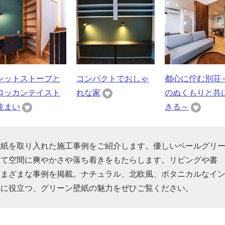
レットストーブと
コンパクトでおしゃ
都心に佇む別荘
ロッカンテイスト
れな家
のぬくもりと共
住まい
きる～
壁紙を取り入れた施工事例をご紹介します。優しいペールグリ
って空間に爽やかさや落ち着きをもたらします。リビングや書
さまざまな事例を掲載。ナチュラル、北欧風、ボタニカルなイ
りに役立つ、グリーン壁紙の魅力をぜひご覧ください。