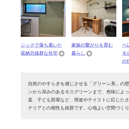
シックで落ち着いた
家族の繋がりを育む
ペ
収納力抜群な住宅
暮らし
モ
の
自然のやすらぎを感じさせる「グリーン系」の
ンから深みのあるモスグリーンまで、色味によ
斎、子ども部屋など、用途やテイストに応じた
テリアとの相性も抜群です。心地よい空間づく