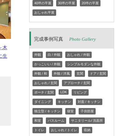
40坪の平屋
30坪の平屋
20坪の平屋
おしゃれ平屋
完成事例写真
Photo Gallery
～木
外観
白 / 外観
おしゃれ / 外観
に生
かっこいい / 外観
シンプルモダンな外観
外観 / 和
外観 / 洋風
玄関
ドア / 玄関
おしゃれ / 玄関
アプローチ / 玄関
ー
LDK
ポーチ / 玄関
リビング
ダイニング
キッチン
対面 / キッチン
ン
独立型 / キッチン
寝室
子供部屋
和室
バスルーム
サニタリール/ 洗面所
トイレ
おしゃれ / トイレ
収納