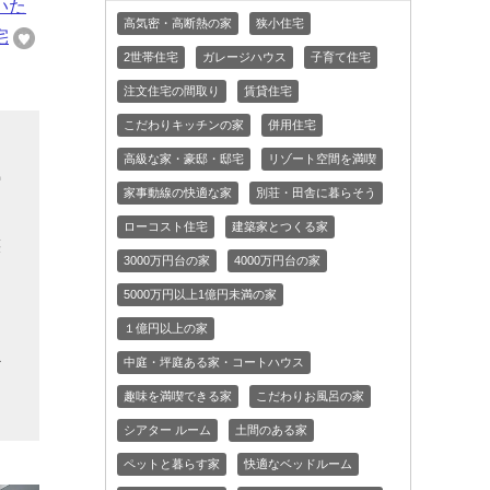
いた
高気密・高断熱の家
狭小住宅
宅
2世帯住宅
ガレージハウス
子育て住宅
注文住宅の間取り
賃貸住宅
こだわりキッチンの家
併用住宅
リ
高級な家・豪邸・邸宅
リゾート空間を満喫
縮
家事動線の快適な家
別荘・田舎に暮らそう
ローコスト住宅
建築家とつくる家
族
3000万円台の家
4000万円台の家
た
5000万円以上1億円未満の家
・
１億円以上の家
を
中庭・坪庭ある家・コートハウス
ど
趣味を満喫できる家
こだわりお風呂の家
シアター ルーム
土間のある家
ペットと暮らす家
快適なベッドルーム