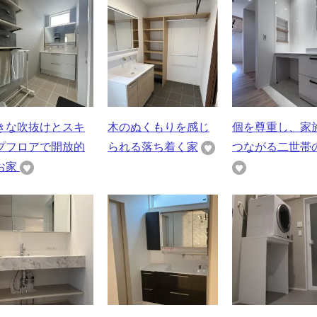
きな吹抜けとスキ
木のぬくもりを感じ
個を尊重し、家
プフロアで開放的
られる落ち着く家
つながる二世帯
お家