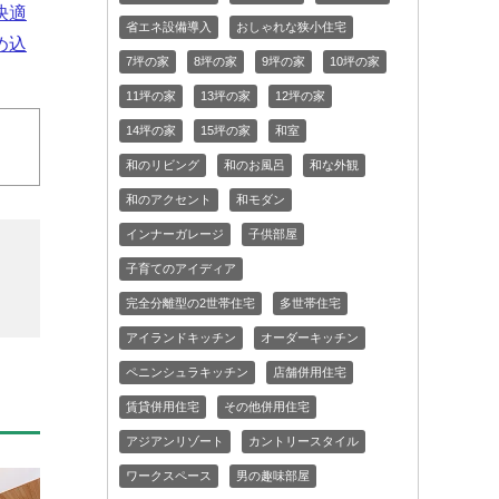
快適
省エネ設備導入
おしゃれな狭小住宅
め込
7坪の家
8坪の家
9坪の家
10坪の家
11坪の家
13坪の家
12坪の家
14坪の家
15坪の家
和室
和のリビング
和のお風呂
和な外観
和のアクセント
和モダン
インナーガレージ
子供部屋
子育てのアイディア
完全分離型の2世帯住宅
多世帯住宅
アイランドキッチン
オーダーキッチン
ペニンシュラキッチン
店舗併用住宅
賃貸併用住宅
その他併用住宅
アジアンリゾート
カントリースタイル
ワークスペース
男の趣味部屋