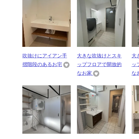
吹抜けにアイアン手
大きな吹抜けとスキ
大
摺階段のあるお宅
ップフロアで開放的
ッ
なお家
な