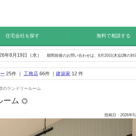
住宅会社を探す
無料で相談する
026年8月19日（水）
期間前後のお問い合わせは、8月20日(木)以降の
ー
25
件 ｜
工務店
66
件 ｜
建築家
12
件
群のランドリールーム
ルーム
投稿日：2026年5