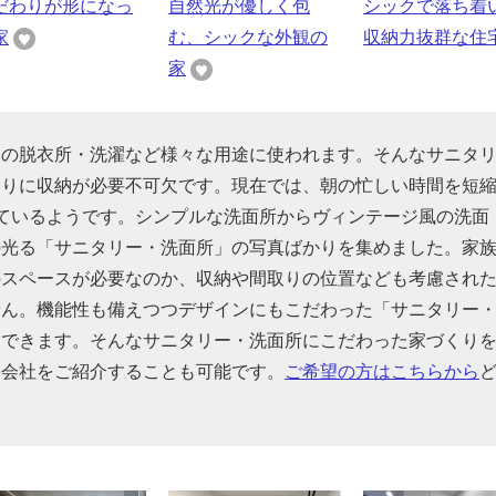
だわりが形になっ
自然光が優しく包
シックで落ち着
家
む、シックな外観の
収納力抜群な住
家
呂の脱衣所・洗濯など様々な用途に使われます。そんなサニタ
くりに収納が必要不可欠です。現在では、朝の忙しい時間を短
ているようです。シンプルな洗面所からヴィンテージ風の洗面
の光る「サニタリー・洗面所」の写真ばかりを集めました。家
のスペースが必要なのか、収納や間取りの位置なども考慮され
せん。機能性も備えつつデザインにもこだわった「サニタリー
もできます。そんなサニタリー・洗面所にこだわった家づくり
宅会社をご紹介することも可能です。
ご希望の方はこちらから