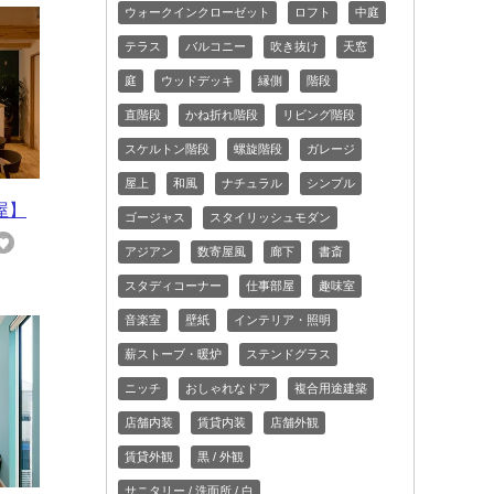
ウォークインクローゼット
ロフト
中庭
テラス
バルコニー
吹き抜け
天窓
庭
ウッドデッキ
縁側
階段
直階段
かね折れ階段
リビング階段
スケルトン階段
螺旋階段
ガレージ
屋上
和風
ナチュラル
シンプル
屋】
ゴージャス
スタイリッシュモダン
アジアン
数寄屋風
廊下
書斎
スタディコーナー
仕事部屋
趣味室
音楽室
壁紙
インテリア・照明
薪ストーブ・暖炉
ステンドグラス
ニッチ
おしゃれなドア
複合用途建築
店舗内装
賃貸内装
店舗外観
賃貸外観
黒 / 外観
サニタリー / 洗面所 / 白