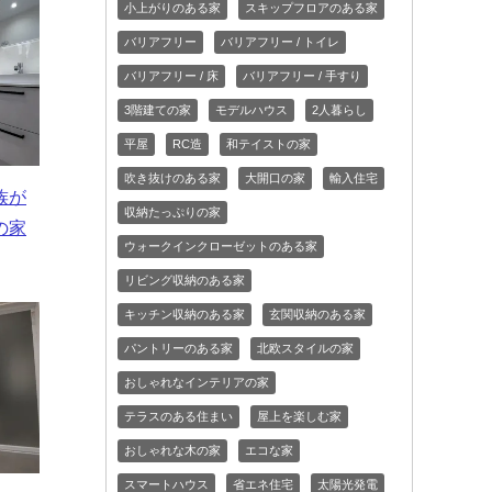
小上がりのある家
スキップフロアのある家
バリアフリー
バリアフリー / トイレ
バリアフリー / 床
バリアフリー / 手すり
3階建ての家
モデルハウス
2人暮らし
平屋
RC造
和テイストの家
吹き抜けのある家
大開口の家
輸入住宅
族が
収納たっぷりの家
の家
ウォークインクローゼットのある家
リビング収納のある家
キッチン収納のある家
玄関収納のある家
パントリーのある家
北欧スタイルの家
おしゃれなインテリアの家
テラスのある住まい
屋上を楽しむ家
おしゃれな木の家
エコな家
スマートハウス
省エネ住宅
太陽光発電