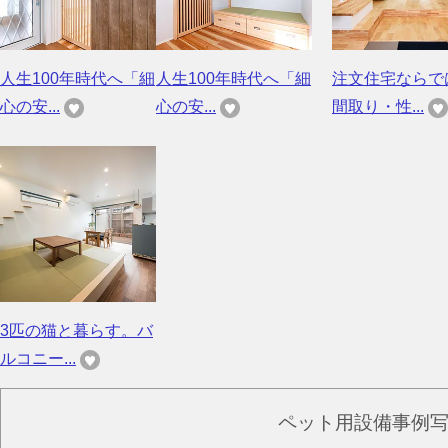
人生100年時代へ「細
人生100年時代へ「細
注文住宅ならで
心の安...
心の安...
間取り・性...
3匹の猫と暮らす。バ
ルコニー...
ペット用設備事例