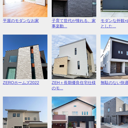
平屋のモダンなお家
子育て世代が憧れる、家
モダンな外観×
事楽動...
とした...
ZEROホームズ2022
ZEH＋長期優良住宅仕様
無駄のない快
のモ...