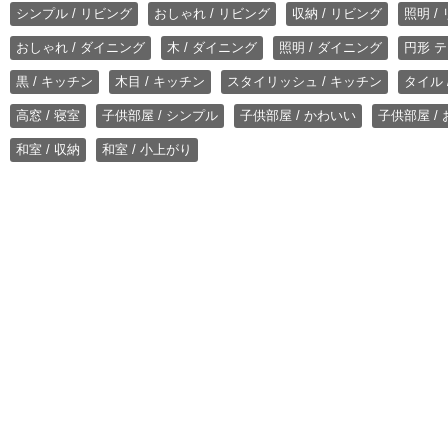
シンプル / リビング
おしゃれ / リビング
収納 / リビング
照明 /
おしゃれ / ダイニング
木 / ダイニング
照明 / ダイニング
円形 テ
黒 / キッチン
木目 / キッチン
スタイリッシュ / キッチン
タイル 
高窓 / 寝室
子供部屋 / シンプル
子供部屋 / かわいい
子供部屋 /
和室 / 収納
和室 / 小上がり