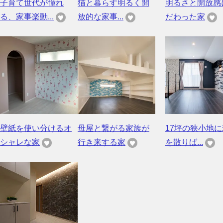
子育て世代が憧れ
猫と暮らす明るく開
明るさと開放感
る、家事楽動...
放的な家事...
だわった家
壁紙を使い分けるオ
母屋と繋がる家族が
17坪の狭小地
シャレな家
行き来する家
を散りば...