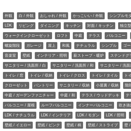
外観
白 / 外観
おしゃれ / 外観
かっこいい / 外観
シンプルモ
LDK
リビング
ダイニング
キッチン
対面 / キッチン
独立型
ウォークインクローゼット
ロフト
中庭
テラス
バルコニー
螺旋階段
ガレージ
屋上
和風
ナチュラル
シンプル
ゴー
音楽室
壁紙
インテリア・照明
薪ストーブ・暖炉
ステンドグ
サニタリー / 洗面所 / 白
サニタリー / 洗面所 / 和
サニタリー / 洗面所
トイレ / 窓
トイレ / 収納
トイレ / クロス
トイレ / タイル
トイ
クローゼット
パントリー
サニタリー / 収納
小屋裏 / 収納
階段
中庭 / ガーデンファニチャー
中庭 / 和
テラス / ウッドデッキ
テ
バルコニー / 屋根
ルーフバルコニー
インナーバルコニー
吹き抜
LDK / ナチュラル
LDK / インテリア
LDK / モダン
LDK / 照明
壁紙 / イエロー
壁紙 / ピンク
壁紙 / 柄
壁紙 / ストライプ
壁 