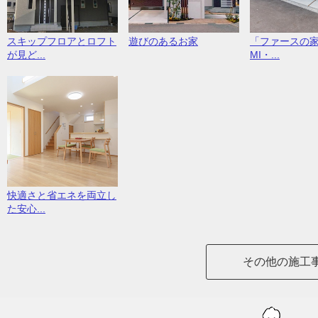
スキップフロアとロフト
遊びのあるお家
「ファースの家
が見ど...
MI・...
快適さと省エネを両立し
た安心...
その他の施工