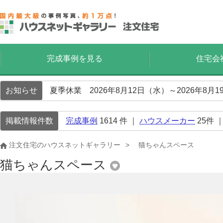
完成事例を見る
住宅会
お知らせ
夏季休業 2026年8月12日（水）～2026年8
掲載情報件数
完成事例
1614
件 ｜
ハウスメーカー
25
件 
注文住宅のハウスネットギャラリー
猫ちゃんスペース
猫ちゃんスペース