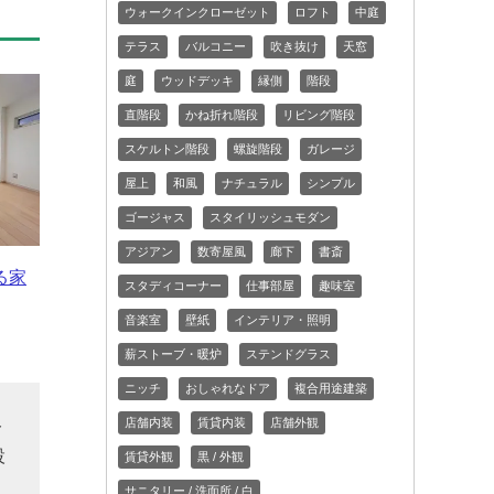
ウォークインクローゼット
ロフト
中庭
テラス
バルコニー
吹き抜け
天窓
庭
ウッドデッキ
縁側
階段
直階段
かね折れ階段
リビング階段
スケルトン階段
螺旋階段
ガレージ
屋上
和風
ナチュラル
シンプル
ゴージャス
スタイリッシュモダン
アジアン
数寄屋風
廊下
書斎
る家
スタディコーナー
仕事部屋
趣味室
音楽室
壁紙
インテリア・照明
薪ストーブ・暖炉
ステンドグラス
ニッチ
おしゃれなドア
複合用途建築
ト
店舗内装
賃貸内装
店舗外観
設
賃貸外観
黒 / 外観
掲
サニタリー / 洗面所 / 白