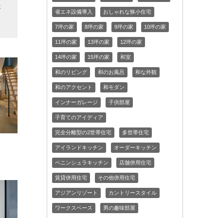
の
省エネ設備導入
おしゃれな狭小住宅
7坪の家
8坪の家
9坪の家
10坪の家
11坪の家
13坪の家
12坪の家
14坪の家
15坪の家
和室
和のリビング
和のお風呂
和な外観
和のアクセント
和モダン
インナーガレージ
子供部屋
子育てのアイディア
完全分離型の2世帯住宅
多世帯住宅
アイランドキッチン
オーダーキッチン
ペニンシュラキッチン
店舗併用住宅
賃貸併用住宅
その他併用住宅
アジアンリゾート
カントリースタイル
ワークスペース
男の趣味部屋