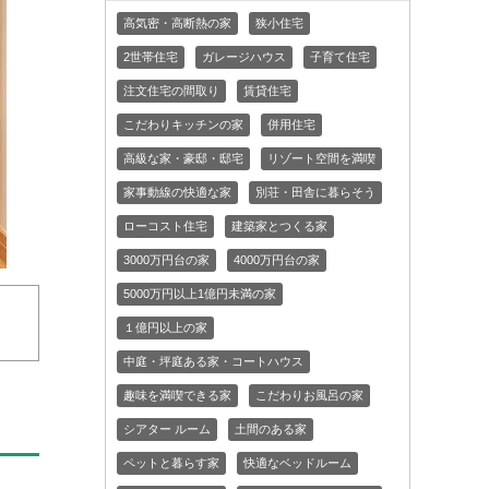
高気密・高断熱の家
狭小住宅
2世帯住宅
ガレージハウス
子育て住宅
注文住宅の間取り
賃貸住宅
こだわりキッチンの家
併用住宅
高級な家・豪邸・邸宅
リゾート空間を満喫
家事動線の快適な家
別荘・田舎に暮らそう
ローコスト住宅
建築家とつくる家
3000万円台の家
4000万円台の家
5000万円以上1億円未満の家
１億円以上の家
中庭・坪庭ある家・コートハウス
趣味を満喫できる家
こだわりお風呂の家
シアター ルーム
土間のある家
ペットと暮らす家
快適なベッドルーム