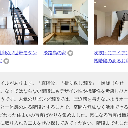
性能な2世帯モダン
淡路島の家
吹抜けにアイア
宅
摺階段のあるお
タイルがあります。「直階段」「折り返し階段」「螺旋（らせ
ど。なくてはならない階段にもデザイン性や機能性を考慮しひ
そうです。人気のリビング階段では、圧迫感を与えないようオ
間と一体感のある階段とすることで、空間を無駄なく活用でき
だわった住まいの写真ばかりを集めました。気になる写真は簡
的に取り入れる工夫をぜひ探してみてください。階段までもこ