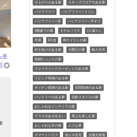
小上がりのある家
スキップフロアのある家
バリアフリー
バリアフリー / トイレ
バリアフリー / 床
バリアフリー / 手すり
3階建ての家
モデルハウス
2人暮らし
平屋
RC造
和テイストの家
吹き抜けのある家
大開口の家
輸入住宅
ン手
収納たっぷりの家
宅
ウォークインクローゼットのある家
リビング収納のある家
キッチン収納のある家
玄関収納のある家
と
パントリーのある家
北欧スタイルの家
ー
おしゃれなインテリアの家
る
テラスのある住まい
屋上を楽しむ家
単
おしゃれな木の家
エコな家
だ
スマートハウス
省エネ住宅
太陽光発電