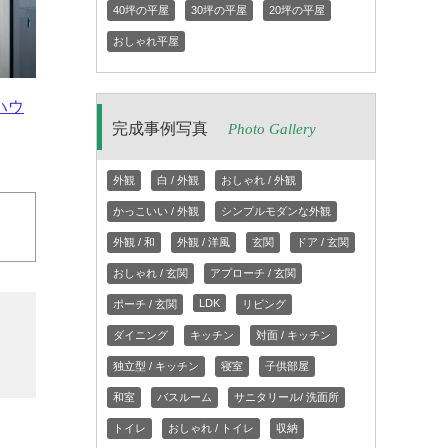
40坪の平屋
30坪の平屋
20坪の平屋
おしゃれ平屋
ハウ
完成事例写真
Photo Gallery
外観
白 / 外観
おしゃれ / 外観
かっこいい / 外観
シンプルモダンな外観
外観 / 和
外観 / 洋風
玄関
ドア / 玄関
おしゃれ / 玄関
アプローチ / 玄関
LDK
ポーチ / 玄関
リビング
ダイニング
キッチン
対面 / キッチン
独立型 / キッチン
寝室
子供部屋
和室
バスルーム
サニタリール/ 洗面所
トイレ
おしゃれ / トイレ
収納