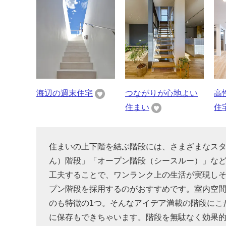
海辺の週末住宅
つながりが心地よい
高
住まい
住
住まいの上下階を結ぶ階段には、さまざまなス
ん）階段」「オープン階段（シースルー）」な
工夫することで、ワンランク上の生活が実現し
プン階段を採用するのがおすすめです。室内空
のも特徴の1つ。そんなアイデア満載の階段にこ
に保存もできちゃいます。階段を無駄なく効果