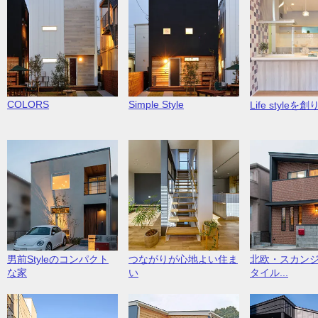
COLORS
Simple Style
Life styleを創り
男前Styleのコンパクト
つながりが心地よい住ま
北欧・スカン
な家
い
タイル...