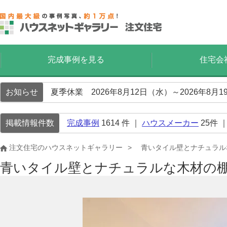
完成事例を見る
住宅会
お知らせ
夏季休業 2026年8月12日（水）～2026年8
掲載情報件数
完成事例
1614
件 ｜
ハウスメーカー
25
件 
注文住宅のハウスネットギャラリー
青いタイル壁とナチュラル
青いタイル壁とナチュラルな木材の