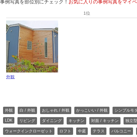
事例写真を部位別にチェック！
お気に入りの事例写真をマイペ
外観
外観
白 / 外観
おしゃれ / 外観
かっこいい / 外観
シンプルモ
LDK
リビング
ダイニング
キッチン
対面 / キッチン
独立型
ウォークインクローゼット
ロフト
中庭
テラス
バルコニー