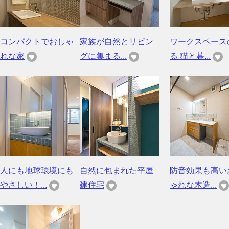
コンパクトでおしゃ
家族が自然とリビン
ワークスペース
れな家
グに集まる...
る 猫と暮...
人にも地球環境にも
自然に包まれた平屋
防音効果も高い
やさしい！...
建住宅
ゃれな木造...