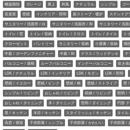
螺旋階段
ガレージ
屋上
和風
ナチュラル
シンプル
ゴー
音楽室
壁紙
インテリア・照明
薪ストーブ・暖炉
ステンドグ
サニタリー / 洗面所 / 白
サニタリー / 洗面所 / 和
サニタリー / 洗面所
トイレ / 窓
トイレ / 収納
トイレ / クロス
トイレ / タイル
トイ
クローゼット
パントリー
サニタリー / 収納
小屋裏 / 収納
階段
中庭 / ガーデンファニチャー
中庭 / 和
テラス / ウッドデッキ
テ
バルコニー / 屋根
ルーフバルコニー
インナーバルコニー
吹き抜
LDK / ナチュラル
LDK / インテリア
LDK / モダン
LDK / 照明
壁紙 / イエロー
壁紙 / ピンク
壁紙 / 柄
壁紙 / ストライプ
壁 
シンプル / リビング
おしゃれ / リビング
収納 / リビング
照明 /
おしゃれ / ダイニング
木 / ダイニング
照明 / ダイニング
円形 テ
黒 / キッチン
木目 / キッチン
スタイリッシュ / キッチン
タイル 
高窓 / 寝室
子供部屋 / シンプル
子供部屋 / かわいい
子供部屋 /