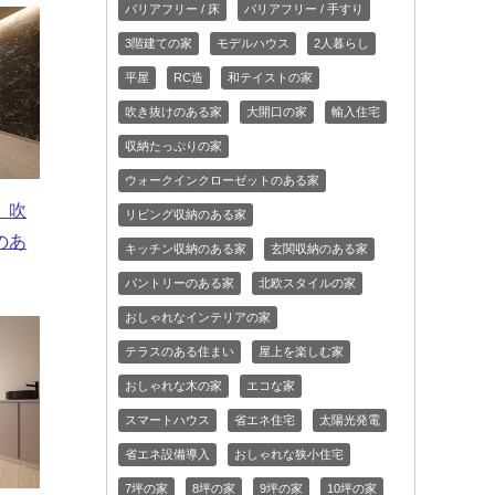
バリアフリー / 床
バリアフリー / 手すり
3階建ての家
モデルハウス
2人暮らし
平屋
RC造
和テイストの家
吹き抜けのある家
大開口の家
輸入住宅
収納たっぷりの家
ウォークインクローゼットのある家
 吹
リビング収納のある家
のあ
キッチン収納のある家
玄関収納のある家
パントリーのある家
北欧スタイルの家
おしゃれなインテリアの家
テラスのある住まい
屋上を楽しむ家
おしゃれな木の家
エコな家
スマートハウス
省エネ住宅
太陽光発電
省エネ設備導入
おしゃれな狭小住宅
7坪の家
8坪の家
9坪の家
10坪の家