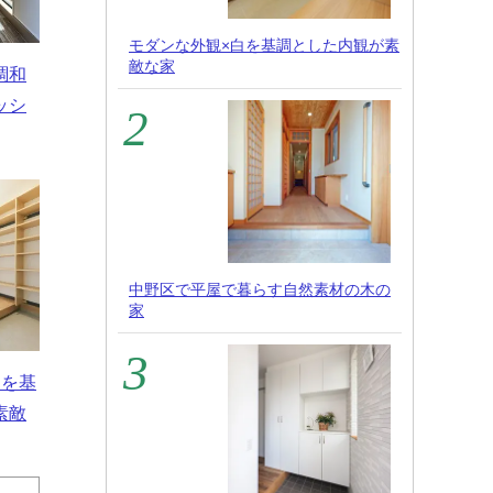
モダンな外観×白を基調とした内観が素
敵な家
調和
ッシ
中野区で平屋で暮らす自然素材の木の
家
白を基
素敵