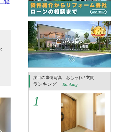
、2階
重
ス
ス
家
ら
注目の事例写真 おしゃれ / 玄関
ランキング
Ranking