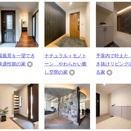
園風景を一望でき
ナチュラル＋モノト
予算内で叶えた
快適性能の家
ーン やわらかい癒
き抜けリビング
し空間の家
る家