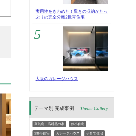
実用性をきわめた！驚きの収納がたっ
ぷりの完全分離2世帯住宅
大阪のガレージハウス
テーマ別 完成事例
Theme Gallery
高気密・高断熱の家
狭小住宅
2世帯住宅
ガレージハウス
子育て住宅