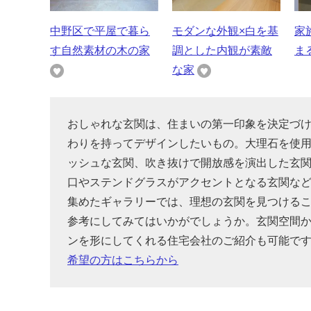
中野区で平屋で暮ら
モダンな外観×白を基
家
す自然素材の木の家
調とした内観が素敵
ま
な家
おしゃれな玄関は、住まいの第一印象を決定づ
わりを持ってデザインしたいもの。大理石を使
ッシュな玄関、吹き抜けで開放感を演出した玄
口やステンドグラスがアクセントとなる玄関な
集めたギャラリーでは、理想の玄関を見つける
参考にしてみてはいかがでしょうか。玄関空間
ンを形にしてくれる住宅会社のご紹介も可能で
希望の方はこちらから