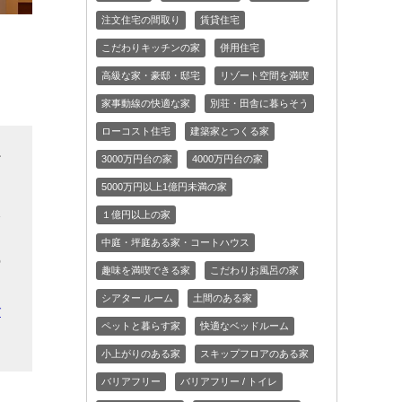
注文住宅の間取り
賃貸住宅
こだわりキッチンの家
併用住宅
高級な家・豪邸・邸宅
リゾート空間を満喫
家事動線の快適な家
別荘・田舎に暮らそう
ローコスト住宅
建築家とつくる家
だ
3000万円台の家
4000万円台の家
リ
5000万円以上1億円未満の家
入
１億円以上の家
を
中庭・坪庭ある家・コートハウス
の
趣味を満喫できる家
こだわりお風呂の家
イ
シアター ルーム
土間のある家
ご
ペットと暮らす家
快適なベッドルーム
小上がりのある家
スキップフロアのある家
バリアフリー
バリアフリー / トイレ