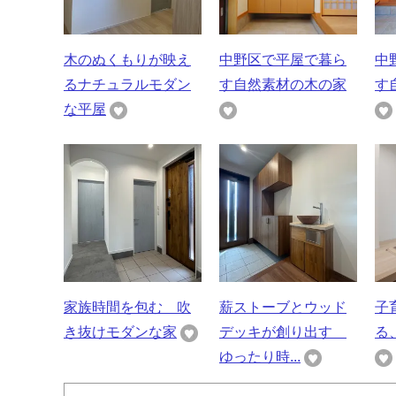
木のぬくもりが映え
中野区で平屋で暮ら
中
るナチュラルモダン
す自然素材の木の家
す
な平屋
家族時間を包む 吹
薪ストーブとウッド
子
き抜けモダンな家
デッキが創り出す
る
ゆったり時...