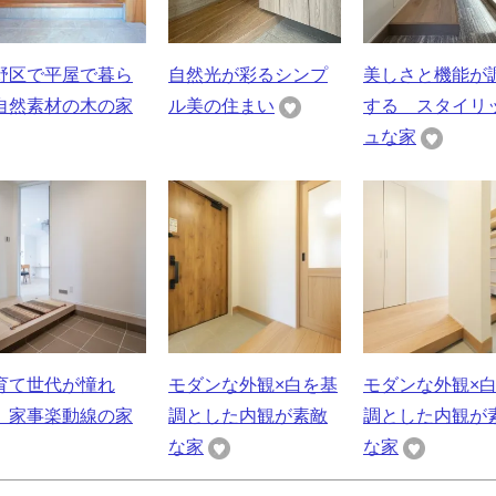
野区で平屋で暮ら
自然光が彩るシンプ
美しさと機能が
自然素材の木の家
ル美の住まい
する スタイリ
ュな家
育て世代が憧れ
モダンな外観×白を基
モダンな外観×
、家事楽動線の家
調とした内観が素敵
調とした内観が
な家
な家