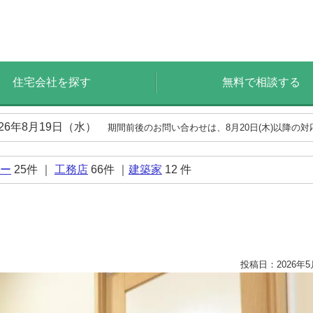
住宅会社を探す
無料で相談する
026年8月19日（水）
期間前後のお問い合わせは、8月20日(木)以降の
ー
25
件 ｜
工務店
66
件 ｜
建築家
12
件
投稿日：2026年5