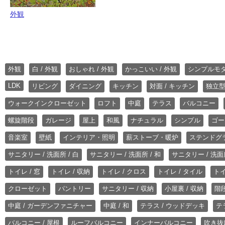
外観
外観
白 / 外観
おしゃれ / 外観
かっこいい / 外観
シンプルモ
LDK
リビング
ダイニング
キッチン
対面 / キッチン
独立型
ウォークインクローゼット
ロフト
中庭
テラス
バルコニー
螺旋階段
ガレージ
屋上
和風
ナチュラル
シンプル
ゴー
音楽室
壁紙
インテリア・照明
薪ストーブ・暖炉
ステンドグ
サニタリー / 洗面所 / 白
サニタリー / 洗面所 / 和
サニタリー / 洗面所
トイレ / 窓
トイレ / 収納
トイレ / クロス
トイレ / タイル
トイ
クローゼット
パントリー
サニタリー / 収納
小屋裏 / 収納
階段
中庭 / ガーデンファニチャー
中庭 / 和
テラス / ウッドデッキ
テ
バルコニー / 屋根
ルーフバルコニー
インナーバルコニー
吹き抜