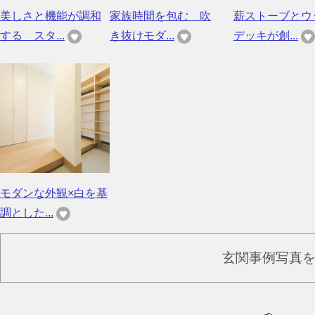
美しさと機能が調和
家族時間を包む 吹
薪ストーブとウ
する スタ...
き抜けモダ...
デッキが創...
モダンな外観×白を基
調とした...
玄関事例写真