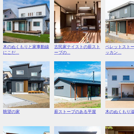
木のぬくもりと家事動線
古民家テイストの薪スト
ペレットスト
にこだ...
ーブの...
ッカン...
眺望の家
薪ストーブのある平屋
木のぬくもり