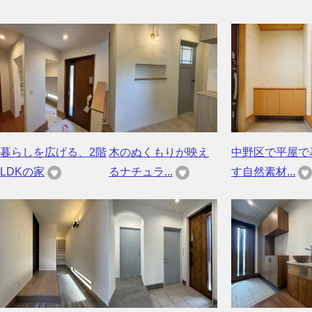
暮らしを広げる、2階
木のぬくもりが映え
中野区で平屋で
LDKの家
るナチュラ...
す自然素材...