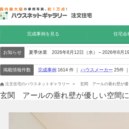
完成事例を見る
住宅会
お知らせ
夏季休業 2026年8月12日（水）～2026年8
掲載情報件数
完成事例
1614
件 ｜
ハウスメーカー
25
件 
注文住宅のハウスネットギャラリー
玄関 アールの垂れ壁が優
玄関 アールの垂れ壁が優しい空間