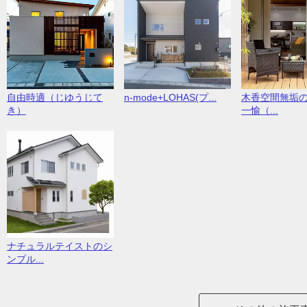
自由時適（じゆうじて
n-mode+LOHAS(プ...
木香空間無垢
き）
一愉（...
ナチュラルテイストのシ
ンプル...