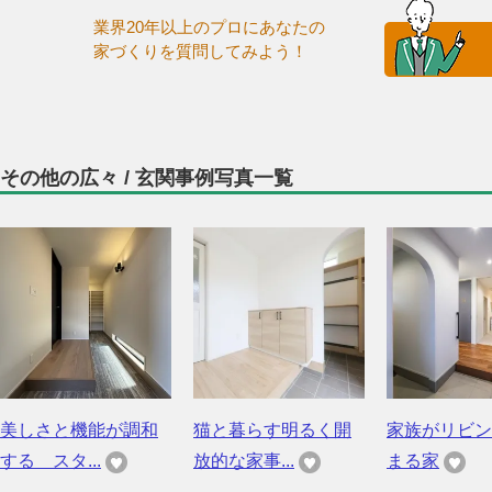
業界20年以上のプロにあなたの
家づくりを質問してみよう！
その他の広々 / 玄関事例写真一覧
美しさと機能が調和
猫と暮らす明るく開
家族がリビン
する スタ...
放的な家事...
まる家