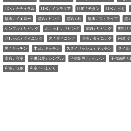
LDK / ナチュラル
LDK / インテリア
LDK / モダン
LDK / 照明
壁紙 / イエロー
壁紙 / ピンク
壁紙 / 柄
壁紙 / ストライプ
壁 
シンプル / リビング
おしゃれ / リビング
収納 / リビング
照明 /
おしゃれ / ダイニング
木 / ダイニング
照明 / ダイニング
円形 テ
黒 / キッチン
木目 / キッチン
スタイリッシュ / キッチン
タイル 
高窓 / 寝室
子供部屋 / シンプル
子供部屋 / かわいい
子供部屋 /
和室 / 収納
和室 / 小上がり