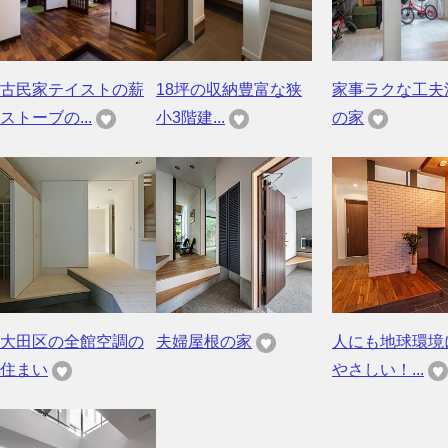
古民家テイストの薪
18坪の収納豊富な狭
家事ラクな工夫
ストーブの...
小3階建...
の家
大田区の全館空調の
夫婦屋根の家
人にも地球環境
住まい
やさしい！...