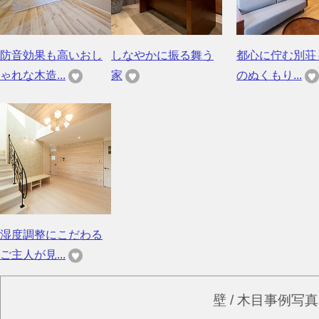
防音効果も高いおし
しなやかに振る舞う
都心に佇む別荘
ゃれな木造...
家
のぬくもり...
湿度調整にこだわる
ご主人が見...
壁 / 木目事例写