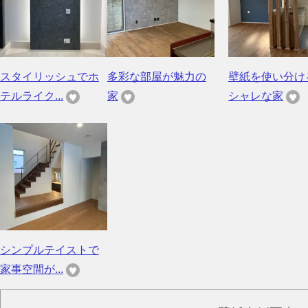
スタイリッシュでホ
多彩な部屋が魅力の
壁紙を使い分け
テルライク...
家
シャレな家
シンプルテイストで
家事空間が...