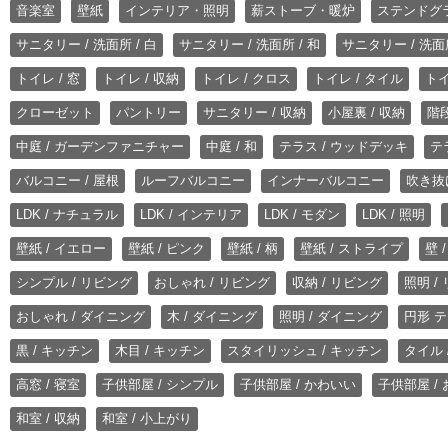
音楽室
壁紙
インテリア・照明
薪ストーブ・暖炉
ステンドグ
サニタリー / 洗面所 / 白
サニタリー / 洗面所 / 和
サニタリー / 洗面所
トイレ / 窓
トイレ / 収納
トイレ / クロス
トイレ / タイル
トイ
クローゼット
パントリー
サニタリー / 収納
小屋裏 / 収納
階段
中庭 / ガーデンファニチャー
中庭 / 和
テラス / ウッドデッキ
テ
バルコニー / 屋根
ルーフバルコニー
インナーバルコニー
吹き抜
LDK / ナチュラル
LDK / インテリア
LDK / モダン
LDK / 照明
壁紙 / イエロー
壁紙 / ピンク
壁紙 / 柄
壁紙 / ストライプ
壁 
シンプル / リビング
おしゃれ / リビング
収納 / リビング
照明 /
おしゃれ / ダイニング
木 / ダイニング
照明 / ダイニング
円形 テ
黒 / キッチン
木目 / キッチン
スタイリッシュ / キッチン
タイル 
高窓 / 寝室
子供部屋 / シンプル
子供部屋 / かわいい
子供部屋 /
和室 / 収納
和室 / 小上がり