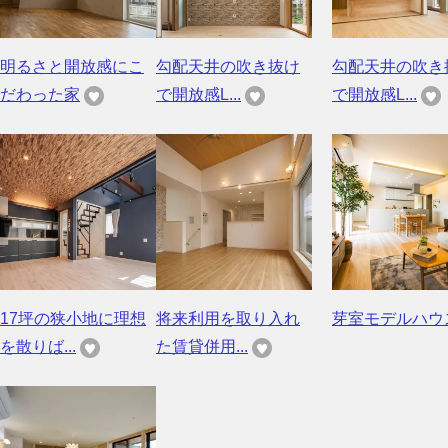
明るさと開放感にこ
勾配天井の吹き抜け
勾配天井の吹き
だわった家
で開放感L...
で開放感L...
17坪の狭小地に理想
将来利用を取り入れ
芽室モデルハウ
を散りば...
た賃貸併用...