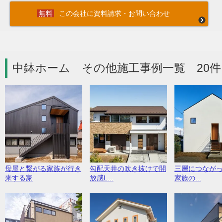
この会社に資料請求・お問い合わせ
中鉢ホーム その他施工事例一覧 20件
母屋と繋がる家族が行き
勾配天井の吹き抜けで開
三層につなが
来する家
放感L...
家族の...