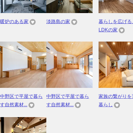
暖炉のある家
淡路島の家
暮らしを広げる
LDKの家
中野区で平屋で暮ら
中野区で平屋で暮ら
家族の繋がりを
す自然素材...
す自然素材...
暮らし