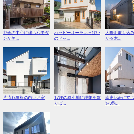
都会の中心に建つ和モダ
ハッピーオーラいっぱい
太陽を取り込
ンが美...
のドッ...
がる木...
片流れ屋根の白いお家
17坪の狭小地に理想を散
南恵比寿に立
りば...
造3階...