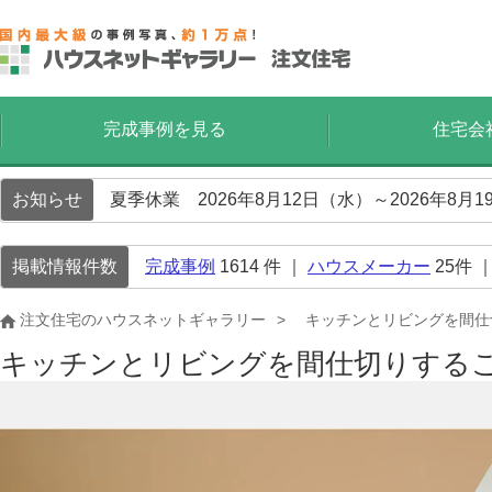
完成事例を見る
住宅会
お知らせ
夏季休業 2026年8月12日（水）～2026年8
掲載情報件数
完成事例
1614
件 ｜
ハウスメーカー
25
件 
注文住宅のハウスネットギャラリー
キッチンとリビングを間仕
キッチンとリビングを間仕切りする