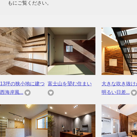
もにご覧ください。
13坪の狭小地に建つ
富士山を望む住まい
大きな吹き抜け
西海岸風...
明るい日差...