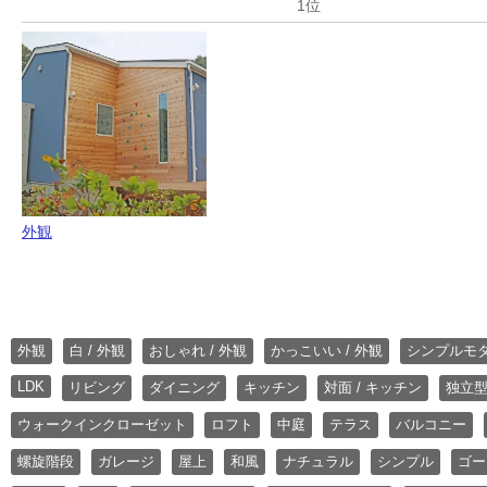
外観
外観
白 / 外観
おしゃれ / 外観
かっこいい / 外観
シンプルモ
LDK
リビング
ダイニング
キッチン
対面 / キッチン
独立型
ウォークインクローゼット
ロフト
中庭
テラス
バルコニー
螺旋階段
ガレージ
屋上
和風
ナチュラル
シンプル
ゴー