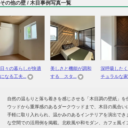
その他の壁 / 木目事例写真一覧
日々の暮らしが快適
美しさと機能が調和
深呼吸したく
になる工夫...
する スタ...
チュラルな家
自然の温もりと落ち着きを感じさせる「木目調の壁紙」を
ウッドから重厚感のあるダークウッドまで、木目の風合い
手軽に取り入れられ、温かみのあるインテリアを演出でき
な空間での活用例を掲載。北欧風や和モダン、カフェ風イ