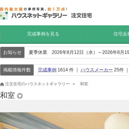
完成事例を見る
住宅会
お知らせ
夏季休業 2026年8月12日（水）～2026年8
掲載情報件数
完成事例
1614
件 ｜
ハウスメーカー
25
件 
注文住宅のハウスネットギャラリー
和室
和室