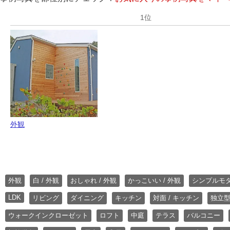
外観
外観
白 / 外観
おしゃれ / 外観
かっこいい / 外観
シンプルモ
LDK
リビング
ダイニング
キッチン
対面 / キッチン
独立型
ウォークインクローゼット
ロフト
中庭
テラス
バルコニー