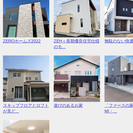
ZEROホームズ2022
ZEH＋長期優良住宅仕様
無駄のない快
のモ...
スキップフロアとロフト
遊びのあるお家
「ファースの家
が見ど...
MI・...