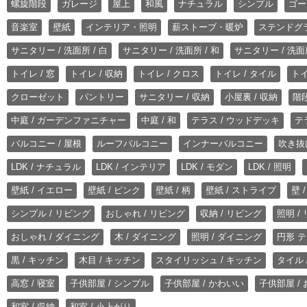
螺旋階段
ガレージ
屋上
和風
ナチュラル
シンプル
ゴー
音楽室
壁紙
インテリア・照明
薪ストーブ・暖炉
ステンドグ
サニタリー / 洗面所 / 白
サニタリー / 洗面所 / 和
サニタリー / 洗面所
トイレ / 窓
トイレ / 収納
トイレ / クロス
トイレ / タイル
トイ
クローゼット
パントリー
サニタリー / 収納
小屋裏 / 収納
階段
中庭 / ガーデンファニチャー
中庭 / 和
テラス / ウッドデッキ
テ
バルコニー / 屋根
ルーフバルコニー
インナーバルコニー
吹き抜
LDK / ナチュラル
LDK / インテリア
LDK / モダン
LDK / 照明
壁紙 / イエロー
壁紙 / ピンク
壁紙 / 柄
壁紙 / ストライプ
壁 
シンプル / リビング
おしゃれ / リビング
収納 / リビング
照明 /
おしゃれ / ダイニング
木 / ダイニング
照明 / ダイニング
円形 テ
黒 / キッチン
木目 / キッチン
スタイリッシュ / キッチン
タイル 
高窓 / 寝室
子供部屋 / シンプル
子供部屋 / かわいい
子供部屋 /
和室 / 収納
和室 / 小上がり