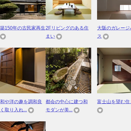
築150年の古民家再生
2Fリビングのある住
大阪のガレージ
まい
ス
和や洋の趣を調和良
都会の中心に建つ和
富士山を望む住
く取り入れ...
モダンが美...