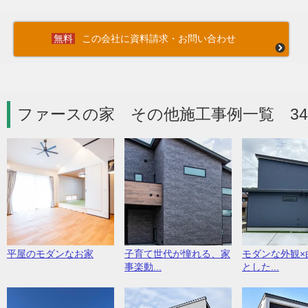
この会社に資料請求・お問い合わせ
ファースの家 その他施工事例一覧 3
平屋のモダンなお家
子育て世代が憧れる、家
モダンな外観×
事楽動...
とした...