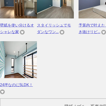
壁紙を使い分けるオ
スタイリッシュでモ
予算内で叶えた
シャレな家
ダンなワン...
き抜けリビ...
24坪なのに5LDK！