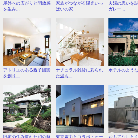
屋外への広がりと開放感
家族がつながる陽光いっ
夫婦の思いを
を生み...
ぱいの家
ガレー...
アトリエのある親子団欒
ナチュラル雑貨に彩られ
ホテルのよう
を創り...
た温も...
旧宅の住み慣れた和の趣
東京電力とコラボ・オー
おもてなしと