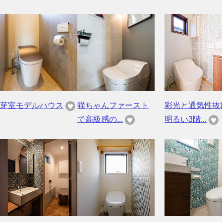
芽室モデルハウス
猫ちゃんファースト
彩光と通気性抜
で高級感の...
明るい3階...