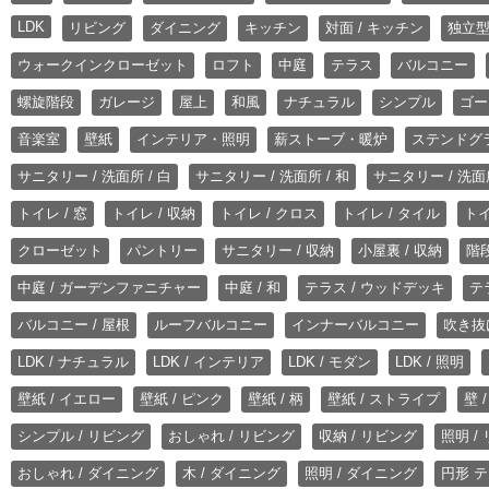
LDK
リビング
ダイニング
キッチン
対面 / キッチン
独立型
ウォークインクローゼット
ロフト
中庭
テラス
バルコニー
螺旋階段
ガレージ
屋上
和風
ナチュラル
シンプル
ゴー
音楽室
壁紙
インテリア・照明
薪ストーブ・暖炉
ステンドグ
サニタリー / 洗面所 / 白
サニタリー / 洗面所 / 和
サニタリー / 洗面所
トイレ / 窓
トイレ / 収納
トイレ / クロス
トイレ / タイル
トイ
クローゼット
パントリー
サニタリー / 収納
小屋裏 / 収納
階段
中庭 / ガーデンファニチャー
中庭 / 和
テラス / ウッドデッキ
テ
バルコニー / 屋根
ルーフバルコニー
インナーバルコニー
吹き抜
LDK / ナチュラル
LDK / インテリア
LDK / モダン
LDK / 照明
壁紙 / イエロー
壁紙 / ピンク
壁紙 / 柄
壁紙 / ストライプ
壁 
シンプル / リビング
おしゃれ / リビング
収納 / リビング
照明 /
おしゃれ / ダイニング
木 / ダイニング
照明 / ダイニング
円形 テ