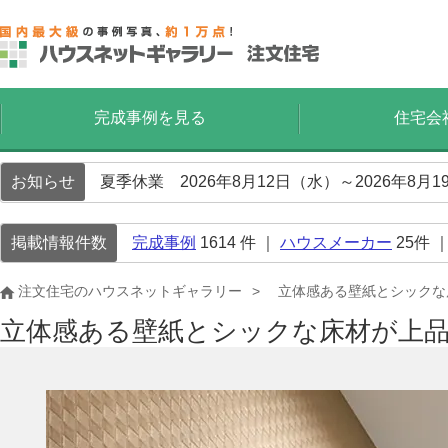
完成事例を見る
住宅会
お知らせ
夏季休業 2026年8月12日（水）～2026年8
掲載情報件数
完成事例
1614
件 ｜
ハウスメーカー
25
件 
注文住宅のハウスネットギャラリー
立体感ある壁紙とシックな
立体感ある壁紙とシックな床材が上