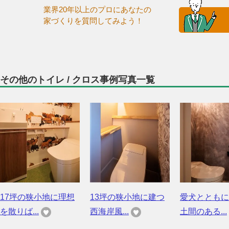
業界20年以上のプロにあなたの
家づくりを質問してみよう！
その他のトイレ / クロス事例写真一覧
17坪の狭小地に理想
13坪の狭小地に建つ
愛犬とともに
を散りば...
西海岸風...
土間のある...