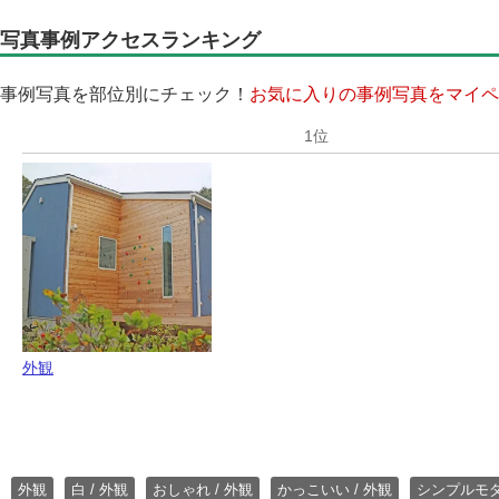
写真事例アクセスランキング
事例写真を部位別にチェック！
お気に入りの事例写真をマイペ
外観
外観
白 / 外観
おしゃれ / 外観
かっこいい / 外観
シンプルモ