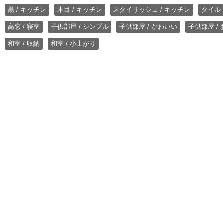
黒 / キッチン
木目 / キッチン
スタイリッシュ / キッチン
タイル 
高窓 / 寝室
子供部屋 / シンプル
子供部屋 / かわいい
子供部屋 /
和室 / 収納
和室 / 小上がり