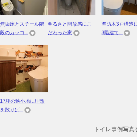
無垢床とスチール階
明るさと開放感にこ
準防木3戸構造
段のカッコ...
だわった家
3階建て...
17坪の狭小地に理想
を散りば...
トイレ事例写真