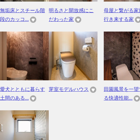
無垢床とスチール階
明るさと開放感にこ
母屋と繋がる家
段のカッコ...
だわった家
行き来する家
愛犬とともに暮らす
芽室モデルハウス
田園風景を一望
土間のある...
る快適性能...