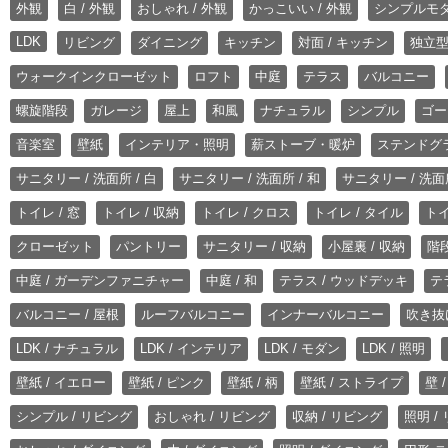
外観
白 / 外観
おしゃれ / 外観
かっこいい / 外観
シンプルモ
LDK
リビング
ダイニング
キッチン
対面 / キッチン
独立型
ウォークインクローゼット
ロフト
中庭
テラス
バルコニー
螺旋階段
ガレージ
屋上
和風
ナチュラル
シンプル
ゴー
音楽室
壁紙
インテリア・照明
薪ストーブ・暖炉
ステンドグ
サニタリー / 洗面所 / 白
サニタリー / 洗面所 / 和
サニタリー / 洗面所
トイレ / 窓
トイレ / 収納
トイレ / クロス
トイレ / タイル
トイ
クローゼット
パントリー
サニタリー / 収納
小屋裏 / 収納
階段
中庭 / ガーデンファニチャー
中庭 / 和
テラス / ウッドデッキ
テ
バルコニー / 屋根
ルーフバルコニー
インナーバルコニー
吹き抜
LDK / ナチュラル
LDK / インテリア
LDK / モダン
LDK / 照明
壁紙 / イエロー
壁紙 / ピンク
壁紙 / 柄
壁紙 / ストライプ
壁 
シンプル / リビング
おしゃれ / リビング
収納 / リビング
照明 /