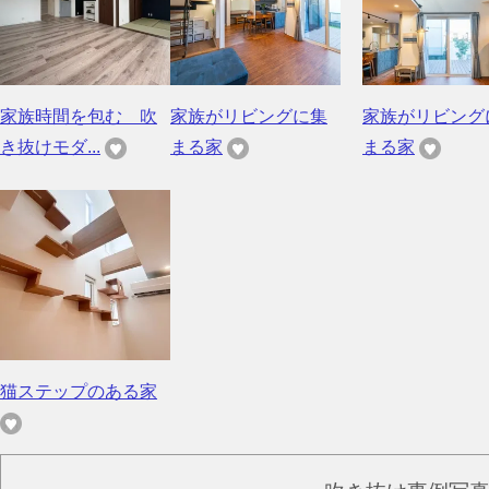
家族時間を包む 吹
家族がリビングに集
家族がリビング
き抜けモダ...
まる家
まる家
猫ステップのある家