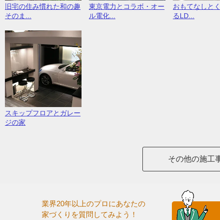
旧宅の住み慣れた和の趣
東京電力とコラボ・オー
おもてなしと
そのま...
ル電化...
るLD...
スキップフロアとガレー
ジの家
その他の施工
業界20年以上のプロにあなたの
家づくりを質問してみよう！