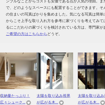
ンプルなことからコストも安価である点が人気の理由。ま
で、どのようなスペースにも配置することができます。そ
の住まいの写真ばかりを集めました。気になる写真は簡単
からこそ上手な取り入れ方を参考に家づくりを考えてみて
るにこだわりの家づくりを検討されている方は、専門家が
ご希望の方はこちらから
どうぞ。
収納量たっぷり！
太陽を取り込み視界
太陽を取り込み
広々シューク...
が広がる木...
が広がる木...