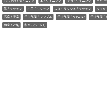
おしゃれ / ダイニング
木 / ダイニング
照明 / ダイニング
円形 テ
黒 / キッチン
木目 / キッチン
スタイリッシュ / キッチン
タイル 
高窓 / 寝室
子供部屋 / シンプル
子供部屋 / かわいい
子供部屋 /
和室 / 収納
和室 / 小上がり