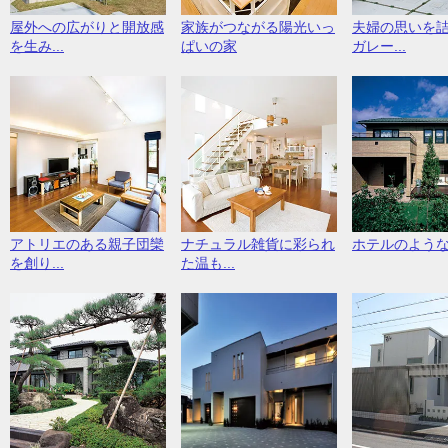
屋外への広がりと開放感
家族がつながる陽光いっ
夫婦の思いを
を生み...
ぱいの家
ガレー...
アトリエのある親子団欒
ナチュラル雑貨に彩られ
ホテルのよう
を創り...
た温も...