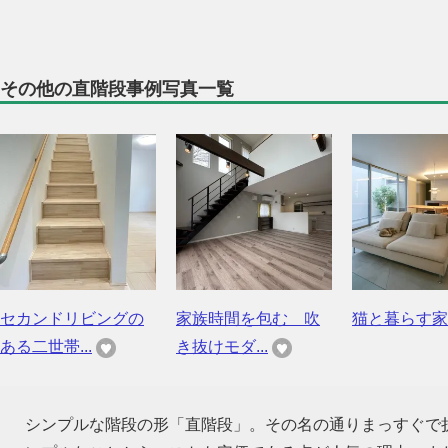
その他の直階段事例写真一覧
セカンドリビングの
家族時間を包む 吹
猫と暮らす家
ある二世帯...
き抜けモダ...
シンプルな階段の形「直階段」。その名の通りまっすぐで