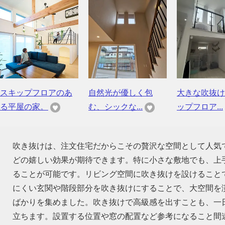
スキップフロアのあ
自然光が優しく包
大きな吹抜け
る平屋の家。
む、シックな...
ップフロア...
吹き抜けは、注文住宅だからこその贅沢な空間として人気
どの嬉しい効果が期待できます。特に小さな敷地でも、上
ることが可能です。リビング空間に吹き抜けを設けること
にくい玄関や階段部分を吹き抜けにすることで、大空間を
ばかりを集めました。吹き抜けで高級感を出すことも、一
立ちます。設置する位置や窓の配置など参考になること間