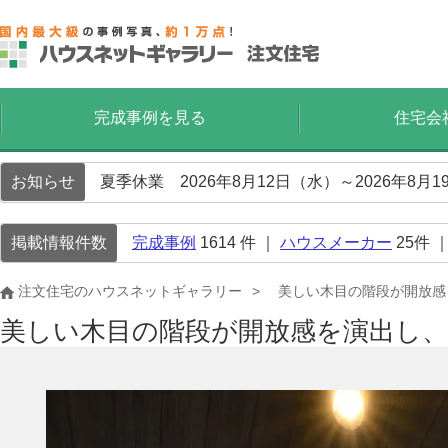
完成事例を見る
住宅会
お知らせ
夏季休業 2026年8月12日（水）～2026年8
掲載情報件数
完成事例
1614
件 ｜
ハウスメーカー
25
件 
注文住宅のハウスネットギャラリー
美しい木目の階段が開放感
美しい木目の階段が開放感を演出し