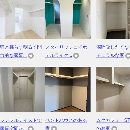
猫と暮らす明るく開
スタイリッシュでホ
深呼吸したくな
放的な家事...
テルライク...
チュラルな家
シンプルテイストで
ペントハウスのある
ムクカフェ・ST
家事空間が...
家
のお家