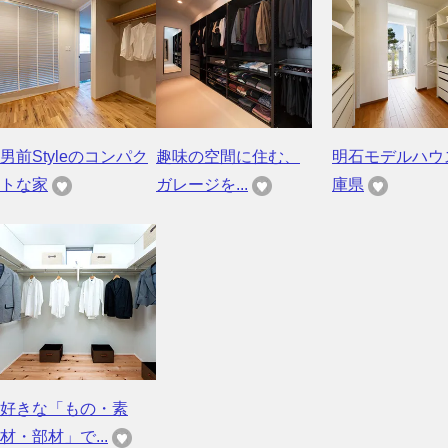
男前Styleのコンパク
趣味の空間に住む、
明石モデルハウ
トな家
ガレージを...
庫県
好きな「もの・素
材・部材」で...