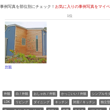
事例写真を部位別にチェック！
お気に入りの事例写真をマイペ
外観
外観
白 / 外観
おしゃれ / 外観
かっこいい / 外観
シンプルモ
LDK
リビング
ダイニング
キッチン
対面 / キッチン
独立型