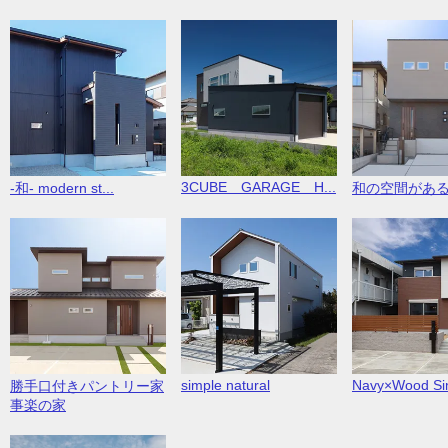
3CUBE GARAGE H...
-和- modern st...
和の空間があ
simple natural
Navy×Wood Sim
勝手口付きパントリー家
事楽の家