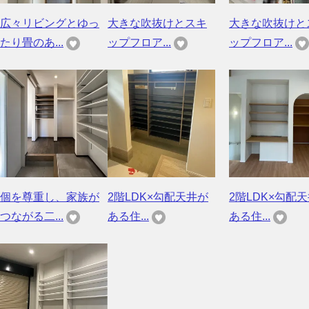
広々リビングとゆっ
大きな吹抜けとスキ
大きな吹抜けと
たり畳のあ...
ップフロア...
ップフロア...
個を尊重し、家族が
2階LDK×勾配天井が
2階LDK×勾配
つながる二...
ある住...
ある住...