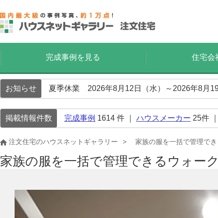
完成事例を見る
住宅会
お知らせ
夏季休業 2026年8月12日（水）～2026年8
掲載情報件数
完成事例
1614
件 ｜
ハウスメーカー
25
件 
注文住宅のハウスネットギャラリー
家族の服を一括で管理でき
家族の服を一括で管理できるウォー