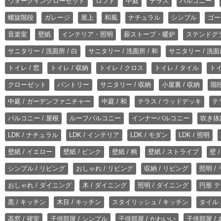
ウォークインクローゼット
ロフト
中庭
テラス
バルコニー
螺旋階段
ガレージ
屋上
和風
ナチュラル
シンプル
ゴー
音楽室
壁紙
インテリア・照明
薪ストーブ・暖炉
ステンドグ
サニタリー / 洗面所 / 白
サニタリー / 洗面所 / 和
サニタリー / 洗面所
トイレ / 窓
トイレ / 収納
トイレ / クロス
トイレ / タイル
トイ
クローゼット
パントリー
サニタリー / 収納
小屋裏 / 収納
階段
中庭 / ガーデンファニチャー
中庭 / 和
テラス / ウッドデッキ
テ
バルコニー / 屋根
ルーフバルコニー
インナーバルコニー
吹き抜
LDK / ナチュラル
LDK / インテリア
LDK / モダン
LDK / 照明
壁紙 / イエロー
壁紙 / ピンク
壁紙 / 柄
壁紙 / ストライプ
壁 
シンプル / リビング
おしゃれ / リビング
収納 / リビング
照明 /
おしゃれ / ダイニング
木 / ダイニング
照明 / ダイニング
円形 テ
黒 / キッチン
木目 / キッチン
スタイリッシュ / キッチン
タイル 
高窓 / 寝室
子供部屋 / シンプル
子供部屋 / かわいい
子供部屋 /