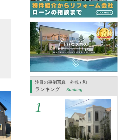
ま
な
集
。
注目の事例写真 外観 / 和
ランキング
Ranking