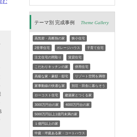
育む
テーマ別 完成事例
Theme Gallery
高気密・高断熱の家
狭小住宅
現
2世帯住宅
ガレージハウス
子育て住宅
高
注文住宅の間取り
賃貸住宅
こだわりキッチンの家
併用住宅
や
壁
高級な家・豪邸・邸宅
リゾート空間を満喫
熱
家事動線の快適な家
別荘・田舎に暮らそう
達
ローコスト住宅
建築家とつくる家
採
3000万円台の家
4000万円台の家
地
5000万円以上1億円未満の家
持
１億円以上の家
中庭・坪庭ある家・コートハウス