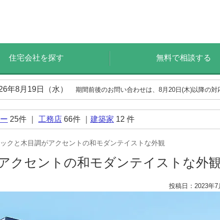
住宅会社を探す
無料で相談する
026年8月19日（水）
期間前後のお問い合わせは、8月20日(木)以降の
ー
25
件 ｜
工務店
66
件 ｜
建築家
12
件
ックと木目調がアクセントの和モダンテイストな外観
がアクセントの和モダンテイストな外
投稿日：2023年7