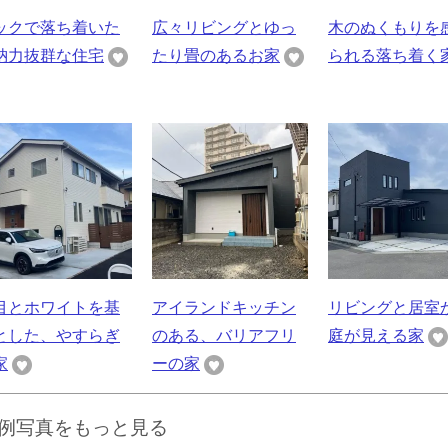
ックで落ち着いた
広々リビングとゆっ
木のぬくもりを
納力抜群な住宅
たり畳のあるお家
られる落ち着く
目とホワイトを基
アイランドキッチン
リビングと居室
とした、やすらぎ
のある、バリアフリ
庭が見える家
家
ーの家
例写真をもっと見る