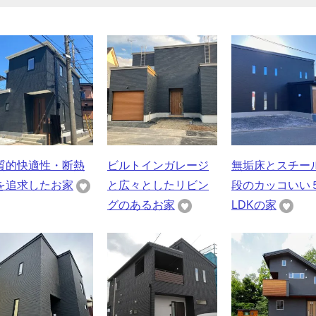
質的快適性・断熱
ビルトインガレージ
無垢床とスチー
を追求したお家
と広々としたリビン
段のカッコいい
グのあるお家
LDKの家