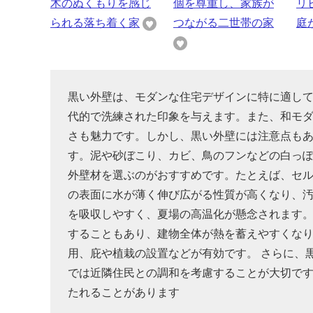
木のぬくもりを感じ
個を尊重し、家族が
リ
られる落ち着く家
つながる二世帯の家
庭
黒い外壁は、モダンな住宅デザインに特に適し
代的で洗練された印象を与えます。また、和モ
さも魅力です。しかし、黒い外壁には注意点も
す。泥や砂ぼこり、カビ、鳥のフンなどの白っ
外壁材を選ぶのがおすすめです。たとえば、セ
の表面に水が薄く伸び広がる性質が高くなり、
を吸収しやすく、夏場の高温化が懸念されます。
することもあり、建物全体が熱を蓄えやすくな
用、庇や植栽の設置などが有効です。 さらに、
では近隣住民との調和を考慮することが大切で
たれることがあります