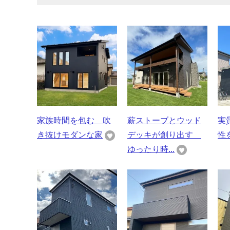
家族時間を包む 吹
薪ストーブとウッド
実
き抜けモダンな家
デッキが創り出す
性
ゆったり時...