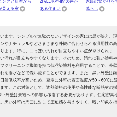
ビングと居室から
2階LDK×勾配天井が
家族の繋がりを
が見える家
ある住まい
暮らし
ています。シンプルで無駄のないデザインの家には黒が映え、
ダンやナチュラルなどさまざまな外観に合わせられる汎用性の
あります。特に、白っぽい汚れが目立ちやすい点が挙げられま
ぽい汚れが目立ちやすくなります。そのため、汚れに強い塗料
ルフクリーニング機能を持つ低汚染塗料を利用することで、外
汚れを雨水などで洗い流すことができます。また、黒い外壁は
日射吸収率が高いため、夏場に外壁の表面温度が50～60℃に
ります。この対策として、遮熱塗料の使用や高性能な断熱材の
黒い外壁は景観への影響も考慮する必要があります。住宅密集
す。黒い外壁は周囲に対して圧迫感を与えやすく、暗い印象を