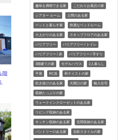
趣味を満喫できる家
こだわりお風呂の家
シアター ルーム
土間のある家
ペットと暮らす家
快適なベッドルーム
小上がりのある家
スキップフロアのある家
バリアフリー
バリアフリー / トイレ
バリアフリー / 床
バリアフリー / 手すり
3階建ての家
モデルハウス
2人暮らし
ル階
平屋
RC造
和テイストの家
５
吹き抜けのある家
大開口の家
輸入住宅
収納たっぷりの家
ウォークインクローゼットのある家
リビング収納のある家
キッチン収納のある家
玄関収納のある家
パントリーのある家
北欧スタイルの家