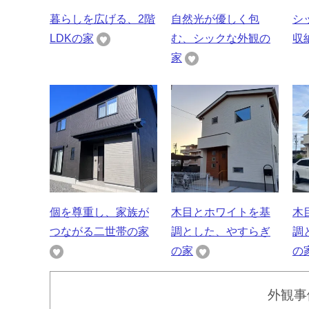
暮らしを広げる、2階
自然光が優しく包
シ
LDKの家
む、シックな外観の
収
家
個を尊重し、家族が
木目とホワイトを基
木
つながる二世帯の家
調とした、やすらぎ
調
の家
の
外観事