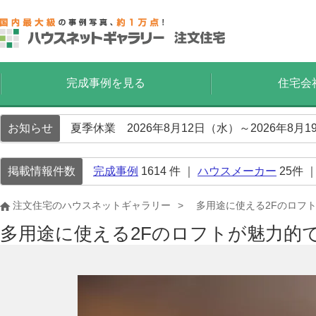
完成事例を見る
住宅会
お知らせ
夏季休業 2026年8月12日（水）～2026年8
掲載情報件数
完成事例
1614
件 ｜
ハウスメーカー
25
件 
注文住宅のハウスネットギャラリー
多用途に使える2Fのロフ
多用途に使える2Fのロフトが魅力的