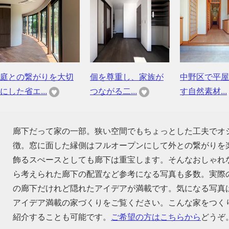
庭との繋がりを大切
個を尊重し、家族が
中野区で平屋
にした省エ...
つながる二...
す自然素材...
廊下だって家の一部。狭い空間でもちょっとした工夫でオ
徴。窓に面した縁側はフルオープンにして外との繋がりを
飾るスぺースとしても廊下は重宝します。そんなおしゃれ
ら考えられた廊下の配置など参考になる写真も多数。実際
の廊下だけれど隠れたアイデアが満載です。気になる写真
アイデア満載の家づくりをご覧ください。こんな家をつく
紹介することも可能です。
ご希望の方はこちらから
どうぞ