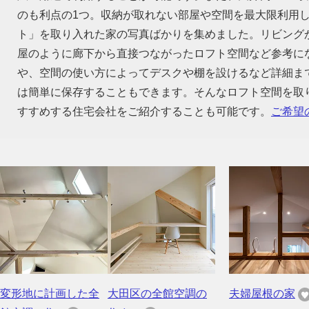
のも利点の1つ。収納が取れない部屋や空間を最大限利用
ト」を取り入れた家の写真ばかりを集めました。リビング
屋のように廊下から直接つながったロフト空間など参考に
や、空間の使い方によってデスクや棚を設けるなど詳細ま
は簡単に保存することもできます。そんなロフト空間を取
すすめする住宅会社をご紹介することも可能です。
ご希望
変形地に計画した全
大田区の全館空調の
夫婦屋根の家