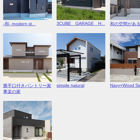
3CUBE GARAGE H...
-和- modern st...
和の空間があ
simple natural
Navy×Wood Sim
勝手口付きパントリー家
事楽の家