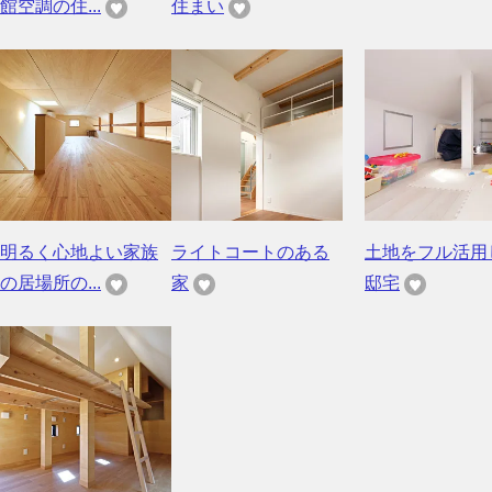
館空調の住...
住まい
明るく心地よい家族
ライトコートのある
土地をフル活用
の居場所の...
家
邸宅