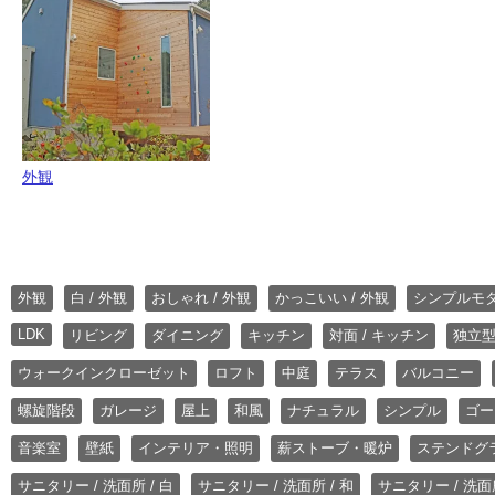
外観
外観
白 / 外観
おしゃれ / 外観
かっこいい / 外観
シンプルモ
LDK
リビング
ダイニング
キッチン
対面 / キッチン
独立型
ウォークインクローゼット
ロフト
中庭
テラス
バルコニー
螺旋階段
ガレージ
屋上
和風
ナチュラル
シンプル
ゴー
音楽室
壁紙
インテリア・照明
薪ストーブ・暖炉
ステンドグ
サニタリー / 洗面所 / 白
サニタリー / 洗面所 / 和
サニタリー / 洗面所