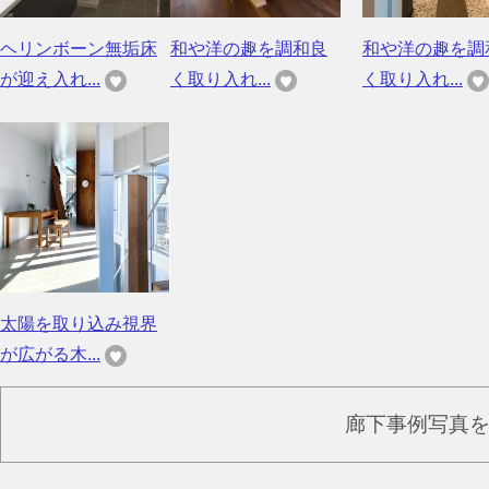
ヘリンボーン無垢床
和や洋の趣を調和良
和や洋の趣を調
が迎え入れ...
く取り入れ...
く取り入れ...
太陽を取り込み視界
が広がる木...
廊下事例写真