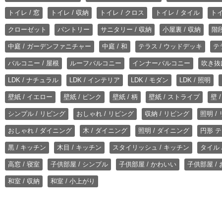
トイレ / 窓
トイレ / 収納
トイレ / クロス
トイレ / タイル
トイ
クローゼット
パントリー
サニタリー / 収納
小屋裏 / 収納
階段
中庭 / ガーデンファニチャー
中庭 / 和
テラス / ウッドデッキ
テ
バルコニー / 屋根
ルーフバルコニー
インナーバルコニー
吹き抜
LDK / ナチュラル
LDK / インテリア
LDK / モダン
LDK / 照明
壁紙 / イエロー
壁紙 / ピンク
壁紙 / 柄
壁紙 / ストライプ
壁 
シンプル / リビング
おしゃれ / リビング
収納 / リビング
照明 /
おしゃれ / ダイニング
木 / ダイニング
照明 / ダイニング
円形 テ
黒 / キッチン
木目 / キッチン
スタイリッシュ / キッチン
タイル 
高窓 / 寝室
子供部屋 / シンプル
子供部屋 / かわいい
子供部屋 /
和室 / 収納
和室 / 小上がり