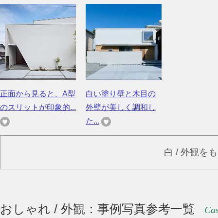
正面から見ると、A型
白い塗り壁と木目の
のスリットが印象的...
外壁が美しく調和し
た...
白 / 外観を
おしゃれ / 外観：事例写真参考一覧
Cas