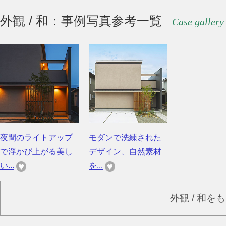
外観 / 和：事例写真参考一覧
Case gallery
夜間のライトアップ
モダンで洗練された
で浮かび上がる美し
デザイン、自然素材
い...
を...
外観 / 和を