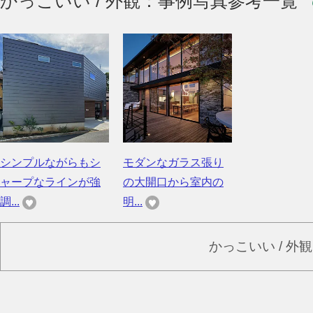
かっこいい / 外観：事例写真参考一覧
シンプルながらもシ
モダンなガラス張り
ャープなラインが強
の大開口から室内の
調...
明...
かっこいい / 外