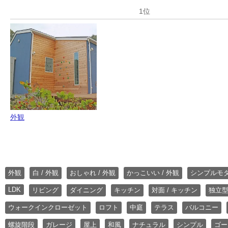
外観
外観
白 / 外観
おしゃれ / 外観
かっこいい / 外観
シンプルモ
LDK
リビング
ダイニング
キッチン
対面 / キッチン
独立型
ウォークインクローゼット
ロフト
中庭
テラス
バルコニー
螺旋階段
ガレージ
屋上
和風
ナチュラル
シンプル
ゴー