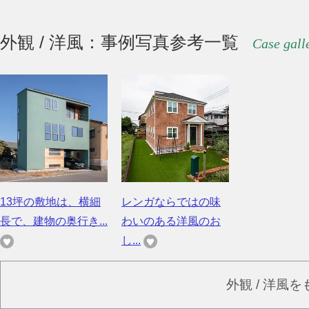
外観 / 洋風：事例写真参考一覧
Case gall
13坪の敷地は、横細
レンガならではの味
長で、建物の奥行き...
わいのある洋風のお
し...
外観 / 洋風