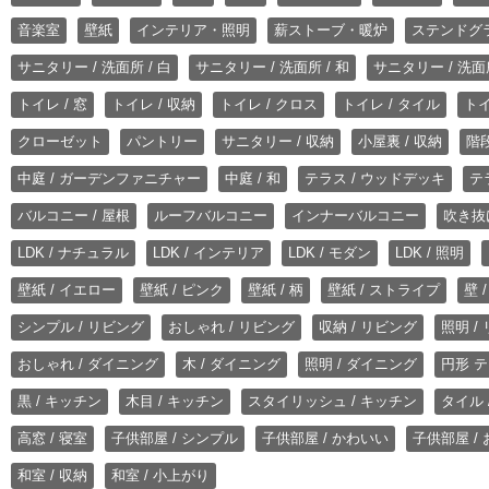
音楽室
壁紙
インテリア・照明
薪ストーブ・暖炉
ステンドグ
サニタリー / 洗面所 / 白
サニタリー / 洗面所 / 和
サニタリー / 洗面所
トイレ / 窓
トイレ / 収納
トイレ / クロス
トイレ / タイル
トイ
クローゼット
パントリー
サニタリー / 収納
小屋裏 / 収納
階段
中庭 / ガーデンファニチャー
中庭 / 和
テラス / ウッドデッキ
テ
バルコニー / 屋根
ルーフバルコニー
インナーバルコニー
吹き抜
LDK / ナチュラル
LDK / インテリア
LDK / モダン
LDK / 照明
壁紙 / イエロー
壁紙 / ピンク
壁紙 / 柄
壁紙 / ストライプ
壁 
シンプル / リビング
おしゃれ / リビング
収納 / リビング
照明 /
おしゃれ / ダイニング
木 / ダイニング
照明 / ダイニング
円形 テ
黒 / キッチン
木目 / キッチン
スタイリッシュ / キッチン
タイル 
高窓 / 寝室
子供部屋 / シンプル
子供部屋 / かわいい
子供部屋 /
和室 / 収納
和室 / 小上がり