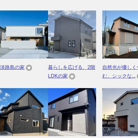
淡路島の家
暮らしを広げる、2階
自然光が優しく
LDKの家
む、シックな...