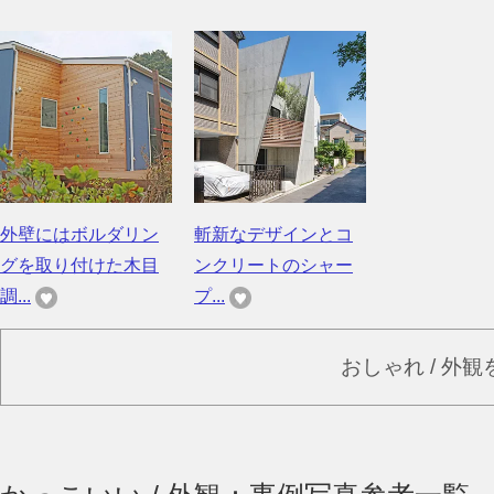
外壁にはボルダリン
斬新なデザインとコ
グを取り付けた木目
ンクリートのシャー
調...
プ...
おしゃれ / 外