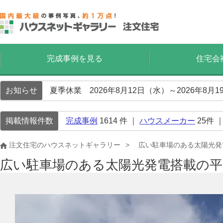
完成事例を見る
住宅会
お知らせ
夏季休業 2026年8月12日（水）～2026年8
掲載情報件数
完成事例
1614
件 ｜
ハウスメーカー
25
件 
注文住宅のハウスネットギャラリー
広い駐車場のある太陽光発
広い駐車場のある太陽光発電搭載の平