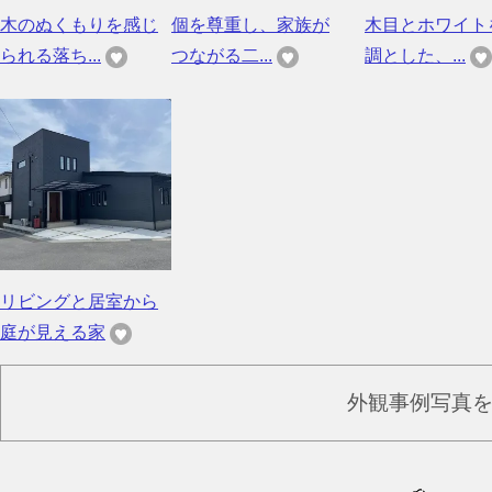
木のぬくもりを感じ
個を尊重し、家族が
木目とホワイト
られる落ち...
つながる二...
調とした、...
リビングと居室から
庭が見える家
外観事例写真