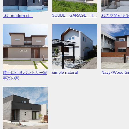
3CUBE GARAGE H...
-和- modern st...
和の空間があ
simple natural
Navy×Wood Sim
勝手口付きパントリー家
事楽の家