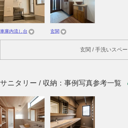
車庫内流し台
玄関
玄関 / 手洗いスペ
サニタリー / 収納：事例写真参考一覧