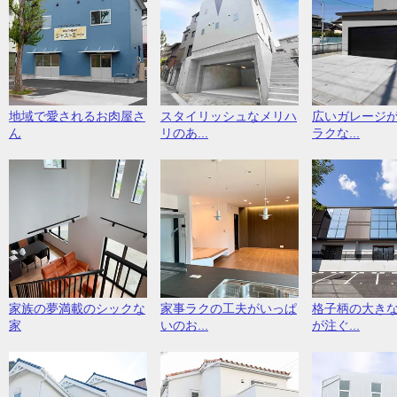
地域で愛されるお肉屋さ
スタイリッシュなメリハ
広いガレージ
ん
リのあ...
ラクな...
家族の夢満載のシックな
家事ラクの工夫がいっぱ
格子柄の大き
家
いのお...
が注ぐ...