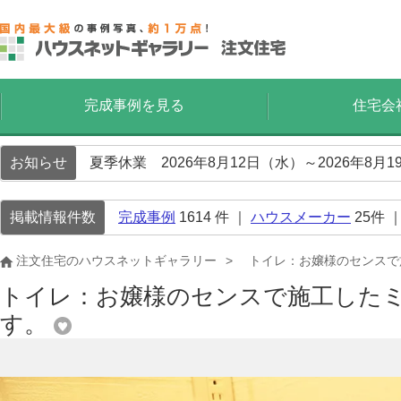
完成事例を見る
住宅会
お知らせ
夏季休業 2026年8月12日（水）～2026年8
掲載情報件数
完成事例
1614
件 ｜
ハウスメーカー
25
件 
注文住宅のハウスネットギャラリー
トイレ：お嬢様のセンスで
トイレ：お嬢様のセンスで施工した
す。