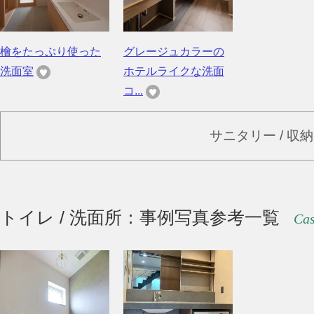
檜をたっぷり使った
グレージュカラーの
洗面室
ホテルライクな洗面
コ...
サニタリー / 収
トイレ / 洗面所：事例写真参考一覧
Cas