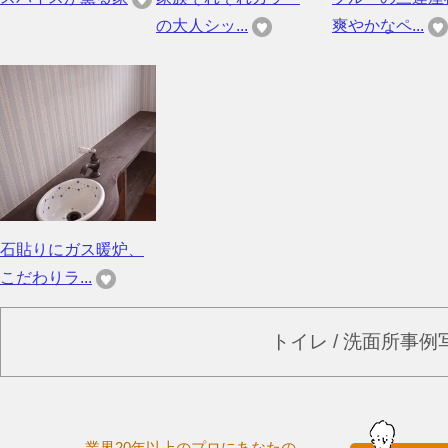
の大人シッ...
爽やかなペ...
石貼りにガス暖炉、
こだわりラ...
トイレ / 洗面所事
業界20年以上のプロにあなたの