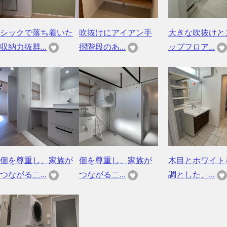
シックで落ち着いた
吹抜けにアイアン手
大きな吹抜けと
収納力抜群...
摺階段のあ...
ップフロア...
個を尊重し、家族が
個を尊重し、家族が
木目とホワイト
つながる二...
つながる二...
調とした、...