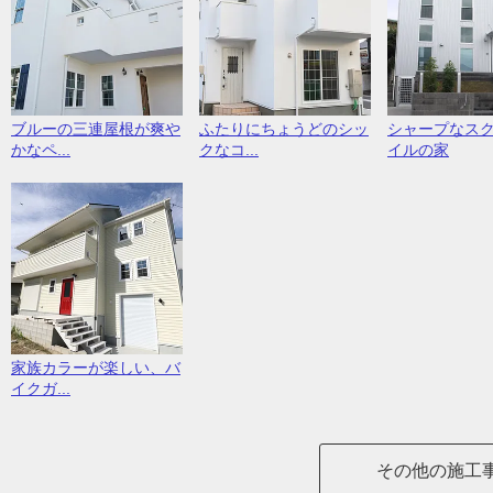
ブルーの三連屋根が爽や
ふたりにちょうどのシッ
シャープなス
かなペ...
クなコ...
イルの家
家族カラーが楽しい、バ
イクガ...
その他の施工