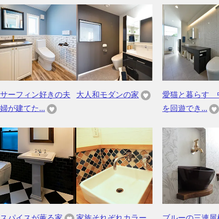
サーフィン好きの夫
大人和モダンの家
愛猫と暮らす 
婦が建てた...
を回遊でき...
スパイスが薫る家
家族それぞれカラー
ブルーの三連屋