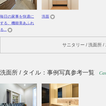
毎日の家事を快適に
洗面
する、機能美あふれ
る...
サニタリー / 洗面所 
洗面所 / タイル：事例写真参考一覧
Cas