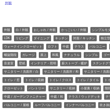
外観
外観
白 / 外観
おしゃれ / 外観
かっこいい / 外観
シンプルモ
LDK
リビング
ダイニング
キッチン
対面 / キッチン
独立型
ウォークインクローゼット
ロフト
中庭
テラス
バルコニー
螺旋階段
ガレージ
屋上
和風
ナチュラル
シンプル
ゴー
音楽室
壁紙
インテリア・照明
薪ストーブ・暖炉
ステンドグ
サニタリー / 洗面所 / 白
サニタリー / 洗面所 / 和
サニタリー / 洗面所
トイレ / 窓
トイレ / 収納
トイレ / クロス
トイレ / タイル
トイ
クローゼット
パントリー
サニタリー / 収納
小屋裏 / 収納
階段
中庭 / ガーデンファニチャー
中庭 / 和
テラス / ウッドデッキ
テ
バルコニー / 屋根
ルーフバルコニー
インナーバルコニー
吹き抜