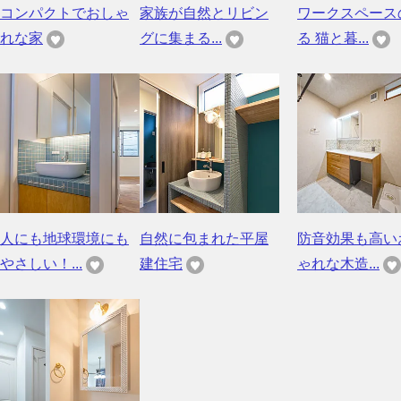
コンパクトでおしゃ
家族が自然とリビン
ワークスペース
れな家
グに集まる...
る 猫と暮...
人にも地球環境にも
自然に包まれた平屋
防音効果も高い
やさしい！...
建住宅
ゃれな木造...