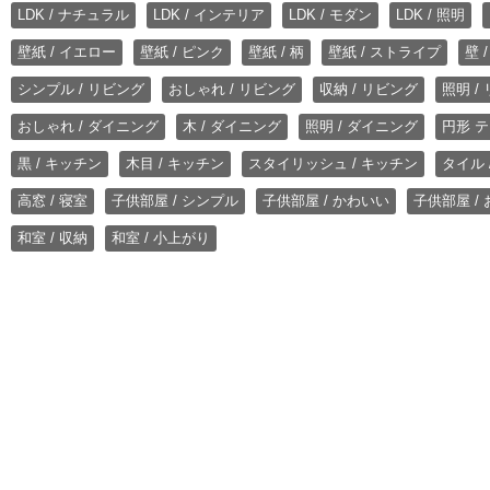
LDK / ナチュラル
LDK / インテリア
LDK / モダン
LDK / 照明
壁紙 / イエロー
壁紙 / ピンク
壁紙 / 柄
壁紙 / ストライプ
壁 
シンプル / リビング
おしゃれ / リビング
収納 / リビング
照明 /
おしゃれ / ダイニング
木 / ダイニング
照明 / ダイニング
円形 テ
黒 / キッチン
木目 / キッチン
スタイリッシュ / キッチン
タイル 
高窓 / 寝室
子供部屋 / シンプル
子供部屋 / かわいい
子供部屋 /
和室 / 収納
和室 / 小上がり