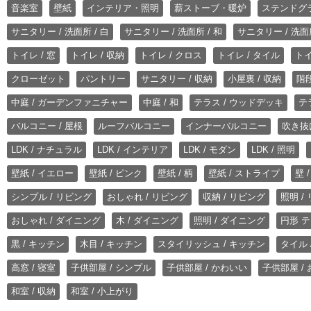
音楽室
壁紙
インテリア・照明
薪ストーブ・暖炉
ステンドグ
サニタリー / 洗面所 / 白
サニタリー / 洗面所 / 和
サニタリー / 洗面所
トイレ / 窓
トイレ / 収納
トイレ / クロス
トイレ / タイル
トイ
クローゼット
パントリー
サニタリー / 収納
小屋裏 / 収納
階段
中庭 / ガーデンファニチャー
中庭 / 和
テラス / ウッドデッキ
テ
バルコニー / 屋根
ルーフバルコニー
インナーバルコニー
吹き抜
LDK / ナチュラル
LDK / インテリア
LDK / モダン
LDK / 照明
壁紙 / イエロー
壁紙 / ピンク
壁紙 / 柄
壁紙 / ストライプ
壁 
シンプル / リビング
おしゃれ / リビング
収納 / リビング
照明 /
おしゃれ / ダイニング
木 / ダイニング
照明 / ダイニング
円形 テ
黒 / キッチン
木目 / キッチン
スタイリッシュ / キッチン
タイル 
高窓 / 寝室
子供部屋 / シンプル
子供部屋 / かわいい
子供部屋 /
和室 / 収納
和室 / 小上がり