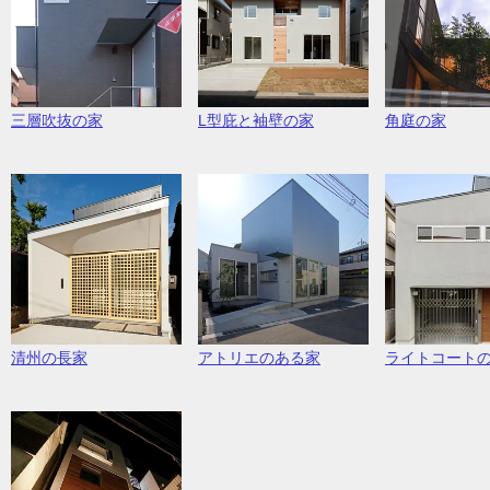
三層吹抜の家
L型庇と袖壁の家
角庭の家
清州の長家
アトリエのある家
ライトコート