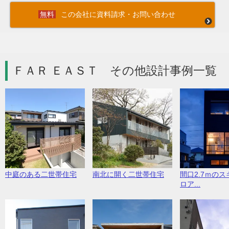
この会社に資料請求・お問い合わせ
ＦＡＲ ＥＡＳＴ その他設計事例一覧 
中庭のある二世帯住宅
南北に開く二世帯住宅
間口2.7ｍの
ロア...