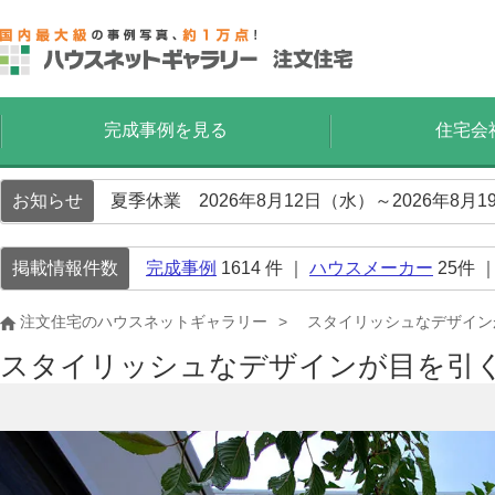
完成事例を見る
住宅会
お知らせ
夏季休業 2026年8月12日（水）～2026年8
掲載情報件数
完成事例
1614
件 ｜
ハウスメーカー
25
件 
注文住宅のハウスネットギャラリー
スタイリッシュなデザイン
スタイリッシュなデザインが目を引