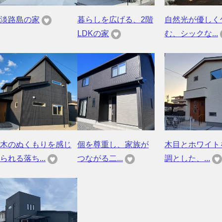
淡路島の家
暮らしを広げる、2階
自然光が優しく
LDKの家
む、シックな...
木のぬくもりを感じ
個を尊重し、家族が
木目とホワイト
られる落ち...
つながる二...
調とした、...