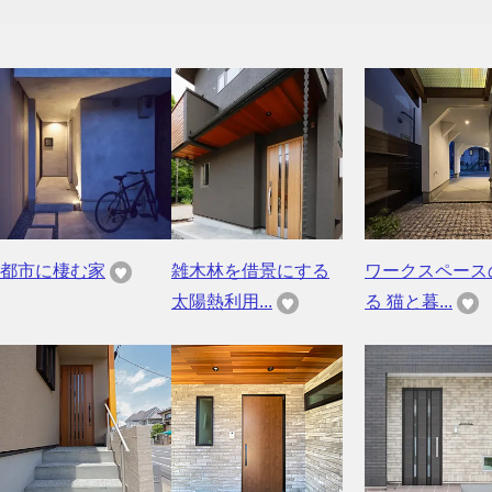
都市に棲む家
雑木林を借景にする
ワークスペース
太陽熱利用...
る 猫と暮...