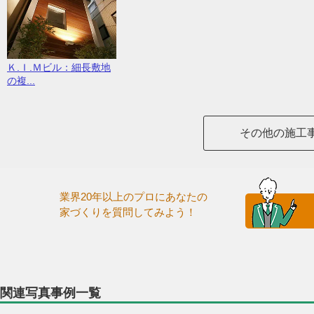
Ｋ.Ｉ.Ｍビル：細長敷地
の複...
その他の施工
業界20年以上のプロにあなたの
家づくりを質問してみよう！
関連写真事例一覧