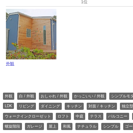
外観
外観
白 / 外観
おしゃれ / 外観
かっこいい / 外観
シンプルモ
LDK
リビング
ダイニング
キッチン
対面 / キッチン
独立型
ウォークインクローゼット
ロフト
中庭
テラス
バルコニー
螺旋階段
ガレージ
屋上
和風
ナチュラル
シンプル
ゴー