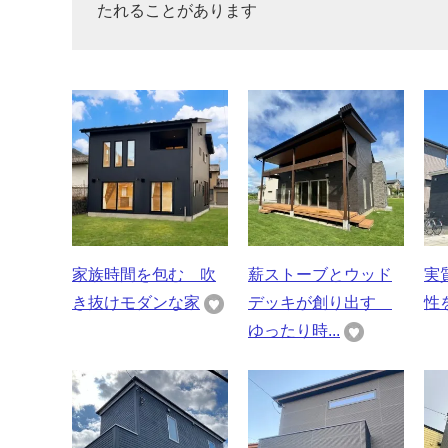
たれることがあります
家族時間を包む 吹
薪ストーブとウッド
実
き抜けモダンな家
デッキが創り出す
性
ゆったり時...