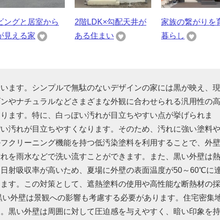
ビングと居室から
2階LDK×勾配天井が
家族の繋がりを
が見える家
ある住まい
暮らし
ています。シンプルで無駄のないデザインの家には黒が映え、
ダンやナチュラルなどさまざまな外観に合わせられる汎用性の
あります。特に、白っぽい汚れが目立ちやすい点が挙げられま
ぽい汚れが目立ちやすくなります。そのため、汚れに強い塗料
ルフクリーニング機能を持つ低汚染塗料を利用することで、外
汚れを雨水などで洗い流すことができます。また、黒い外壁は
日射吸収率が高いため、夏場に外壁の表面温度が50～60℃に
ります。この対策として、遮熱塗料の使用や高性能な断熱材の
黒い外壁は景観への影響も考慮する必要があります。住宅密集
す。黒い外壁は周囲に対して圧迫感を与えやすく、暗い印象を