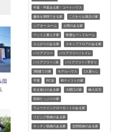
中庭・坪庭ある家・コートハウス
趣味を満喫できる家
こだわりお風呂の家
シアター ルーム
土間のある家
ペットと暮らす家
快適なベッドルーム
小上がりのある家
スキップフロアのある家
バリアフリー
バリアフリー / トイレ
バリアフリー / 床
バリアフリー / 手すり
3階建ての家
モデルハウス
2人暮らし
ル階
平屋
RC造
和テイストの家
５
吹き抜けのある家
大開口の家
輸入住宅
収納たっぷりの家
ウォークインクローゼットのある家
リビング収納のある家
キッチン収納のある家
玄関収納のある家