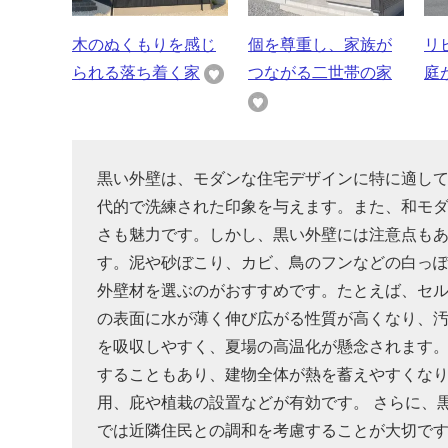
木のぬくもりを感じ
個を尊重し、家族が
リ
られる落ち着く家
つながる二世帯の家
庭
黒い外壁は、モダンな住宅デザインに特に適し
代的で洗練された印象を与えます。また、和モ
さも魅力です。しかし、黒い外壁には注意点も
す。泥や砂ぼこり、カビ、鳥のフンなどの白っ
外壁材を選ぶのがおすすめです。たとえば、セ
の表面に水が薄く伸び広がる性質が高くなり、
を吸収しやすく、夏場の高温化が懸念されます。
することもあり、建物全体が熱を蓄えやすくな
用、庇や植栽の設置などが有効です。 さらに、
では近隣住民との調和を考慮することが大切で