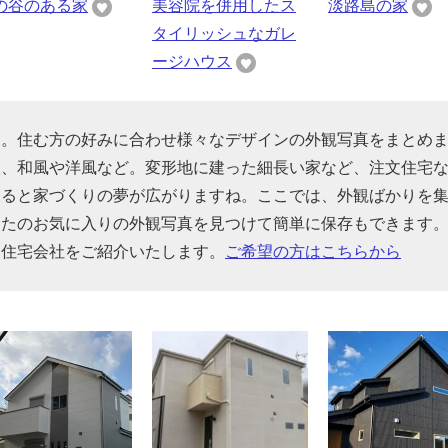
の谷のある家
美容院を併用したス
淡路島の家
タイリッシュなガレ
ージハウス
す。住む方の好みに合わせ様々なデザインの外観写真をまとめ
根、和風や洋風など。変形地に建った細長い家など、注文住宅
見ると家づくりの夢が広がりますね。ここでは、外観ばかりを
なたのお気に入りの外観写真を見つけて簡単に保存もできます
る住宅会社をご紹介いたします。
ご希望の方はこちらから