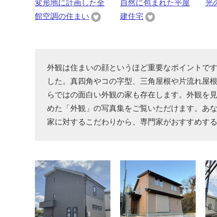
変形地に計画した全
自然に包まれた平屋
光
館空調の住まい
建住宅
外観は住まいの顔というほど重要なポイントで
した。真四角やコの字型、三角屋根や片流れ屋
らではの面白い外観の家も存在します。外観を
めた「外観」の写真集をご覧いただけます。あ
家に対するこだわりから、専門家がおすすめす