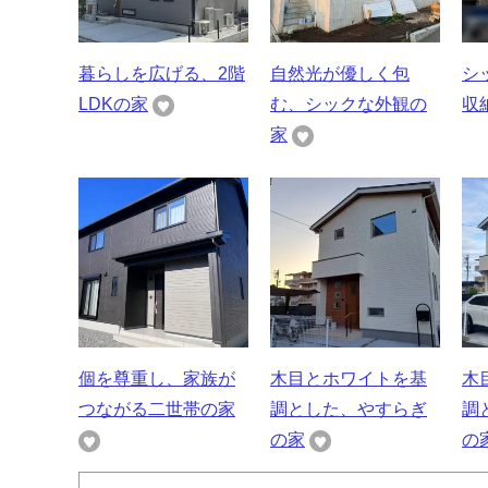
暮らしを広げる、2階
自然光が優しく包
シ
LDKの家
む、シックな外観の
収
家
個を尊重し、家族が
木目とホワイトを基
木
つながる二世帯の家
調とした、やすらぎ
調
の家
の