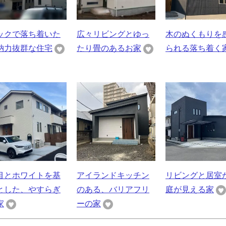
ックで落ち着いた
広々リビングとゆっ
木のぬくもりを
納力抜群な住宅
たり畳のあるお家
られる落ち着く
目とホワイトを基
アイランドキッチン
リビングと居室
とした、やすらぎ
のある、バリアフリ
庭が見える家
家
ーの家