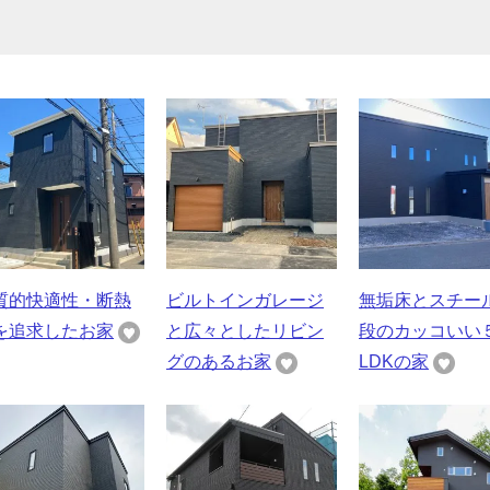
質的快適性・断熱
ビルトインガレージ
無垢床とスチー
を追求したお家
と広々としたリビン
段のカッコいい
グのあるお家
LDKの家