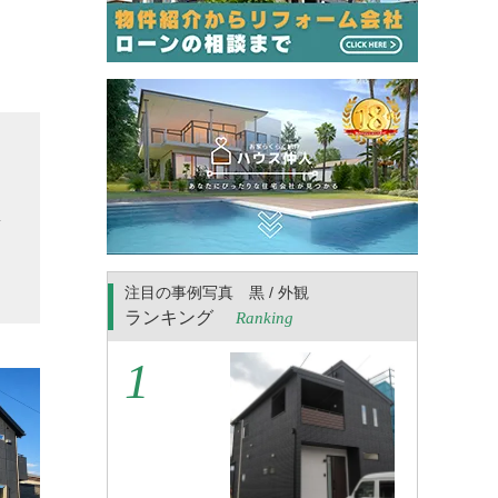
ま
な
集
。
注目の事例写真 黒 / 外観
ランキング
Ranking