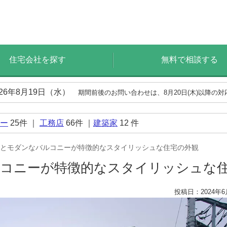
住宅会社を探す
無料で相談する
026年8月19日（水）
期間前後のお問い合わせは、8月20日(木)以降の
ー
25
件 ｜
工務店
66
件 ｜
建築家
12
件
とモダンなバルコニーが特徴的なスタイリッシュな住宅の外観
ルコニーが特徴的なスタイリッシュな
投稿日：2024年6