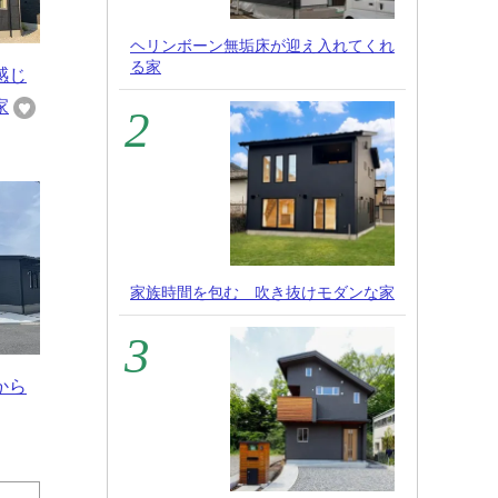
ヘリンボーン無垢床が迎え入れてくれ
る家
感じ
家
家族時間を包む 吹き抜けモダンな家
から