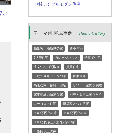
吹抜シンプルモダン住宅
育む
テーマ別 完成事例
Theme Gallery
高気密・高断熱の家
狭小住宅
現
2世帯住宅
ガレージハウス
子育て住宅
高
注文住宅の間取り
賃貸住宅
こだわりキッチンの家
併用住宅
や
高級な家・豪邸・邸宅
リゾート空間を満喫
壁
熱
家事動線の快適な家
別荘・田舎に暮らそう
達
ローコスト住宅
建築家とつくる家
採
3000万円台の家
4000万円台の家
地
5000万円以上1億円未満の家
持
１億円以上の家