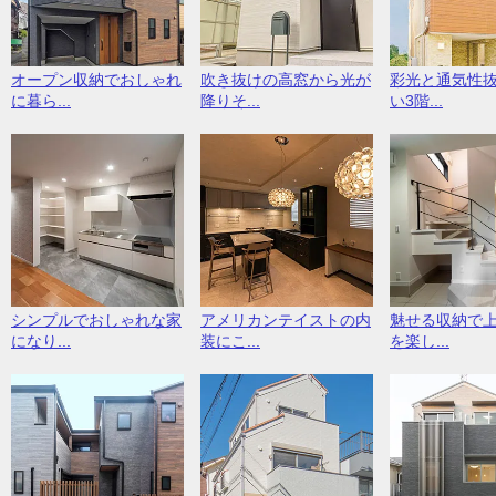
オープン収納でおしゃれ
吹き抜けの高窓から光が
彩光と通気性
に暮ら...
降りそ...
い3階...
シンプルでおしゃれな家
アメリカンテイストの内
魅せる収納で
になり...
装にこ...
を楽し...