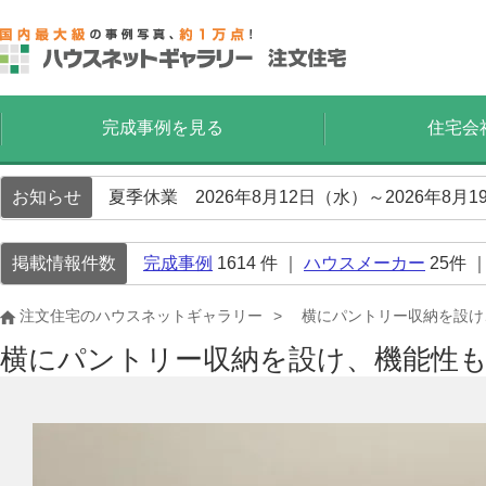
完成事例を見る
住宅会
お知らせ
夏季休業 2026年8月12日（水）～2026年8
掲載情報件数
完成事例
1614
件 ｜
ハウスメーカー
25
件 
注文住宅のハウスネットギャラリー
横にパントリー収納を設け
横にパントリー収納を設け、機能性