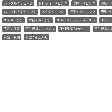
シンプル / リビング
おしゃれ / リビング
収納 / リビング
照明 /
おしゃれ / ダイニング
木 / ダイニング
照明 / ダイニング
円形 テ
黒 / キッチン
木目 / キッチン
スタイリッシュ / キッチン
タイル 
高窓 / 寝室
子供部屋 / シンプル
子供部屋 / かわいい
子供部屋 /
和室 / 収納
和室 / 小上がり