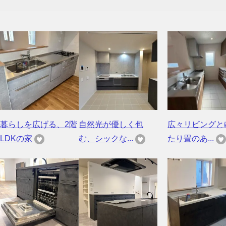
暮らしを広げる、2階
自然光が優しく包
広々リビングと
LDKの家
む、シックな...
たり畳のあ...