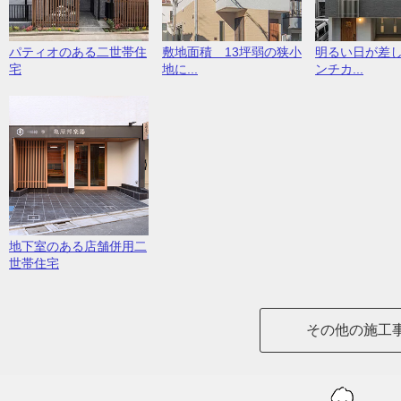
パティオのある二世帯住
敷地面積 13坪弱の狭小
明るい日が差
宅
地に...
ンチカ...
地下室のある店舗併用二
世帯住宅
その他の施工