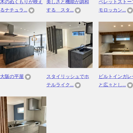
木のぬくもりが映え
美しさと機能が調和
ペレットストー
るナチュラ...
する スタ...
モロッカン...
大阪の平屋
スタイリッシュでホ
ビルトインガレ
テルライク...
と広々とし...