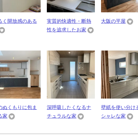
るく開放感のある
実質的快適性・断熱
大阪の平屋
性を追求したお家
のぬくもりに包ま
深呼吸したくなるナ
壁紙を使い分け
る家
チュラルな家
シャレな家