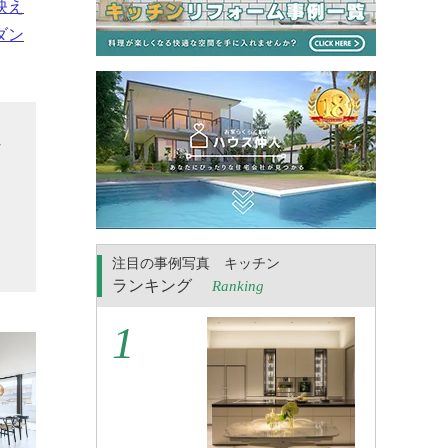
映え
ダン
れ
さ
見
を
注目の事例写真 キッチン
ランキング
Ranking