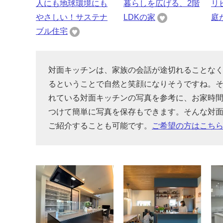
人にも地球環境にも
暮らしを広げる、2階
リ
やさしい！サステナ
LDKの家
庭
ブル住宅
対面キッチンは、家族の会話が途切れることな
るということで自然と笑顔になりそうですね。
れている対面キッチンの写真を参考に、お家時
つけて簡単に写真を保存もできます。そんな対
ご紹介することも可能です。
ご希望の方はこち