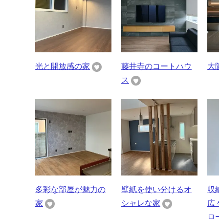
光と開放感の家
藤井寺のコートハウ
大
ス
多彩な部屋が魅力の
壁紙を使い分けるオ
収
家
シャレな家
広
ロ