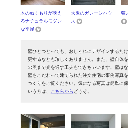
木のぬくもりが映え
大阪のガレージハウ
猫
るナチュラルモダン
ス
な平屋
壁ひとつとっても、おしゃれにデザインするだ
更するなども珍しくありません。また、壁自体
の奥まで光を通す工夫もできちゃいます。壁は
壁もこだわって建てられた注文住宅の事例写真
づくりをご覧ください。気になる写真は簡単に
いう方は、
こちらから
どうぞ。