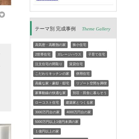
テーマ別 完成事例
Theme Gallery
高気密・高断熱の家
狭小住宅
2世帯住宅
ガレージハウス
子育て住宅
変
屋
注文住宅の間取り
賃貸住宅
な
こだわりキッチンの家
併用住宅
家
高級な家・豪邸・邸宅
リゾート空間を満喫
と
家事動線の快適な家
別荘・田舎に暮らそう
ローコスト住宅
建築家とつくる家
3000万円台の家
4000万円台の家
5000万円以上1億円未満の家
１億円以上の家