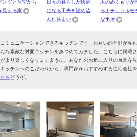
ビングと居室から
日々の暮らしが快適
木のぬくもりが
が見える家
になる工夫を詰め込
るナチュラルモ
んだ住まい
な平屋
くコミュニケーションできるキッチンです。お互い顔と顔が見
そんな素敵な対面キッチンをあつめてみました。こちらに掲載
間がより楽しくなりますように。あなたのお気に入りの写真を
面キッチンへのこだわりから、専門家がおすすめする住宅会社
らから
どうぞ。