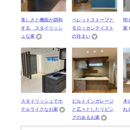
美しさと機能が調和
ペレットストーブと
明
する スタイリッシ
モロッカンテイスト
家
ュな家
の住まい
スタイリッシュでホ
ビルトインガレージ
木
テルライクなお家
と広々としたリビン
れ
グのあるお家