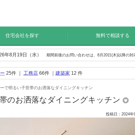
住宅会社を探す
無料で相談する
026年8月19日（水）
期間前後のお問い合わせは、8月20日(木)以降の
ー
25
件 ｜
工務店
66
件 ｜
建築家
12
件
ーで明るい子世帯のお洒落なダイニングキッチン
世帯のお洒落なダイニングキッチン
投稿日：2024年