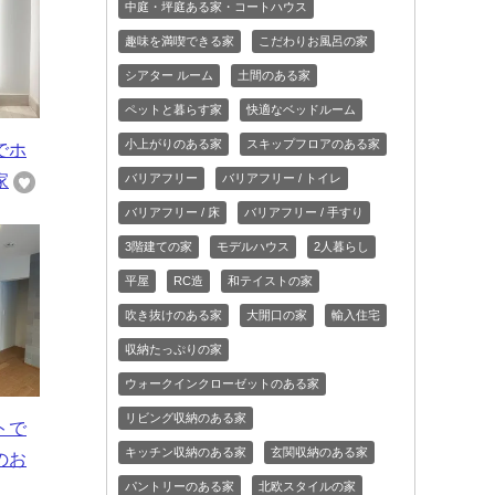
中庭・坪庭ある家・コートハウス
趣味を満喫できる家
こだわりお風呂の家
シアター ルーム
土間のある家
ペットと暮らす家
快適なベッドルーム
小上がりのある家
スキップフロアのある家
でホ
バリアフリー
バリアフリー / トイレ
家
バリアフリー / 床
バリアフリー / 手すり
3階建ての家
モデルハウス
2人暮らし
平屋
RC造
和テイストの家
吹き抜けのある家
大開口の家
輸入住宅
収納たっぷりの家
ウォークインクローゼットのある家
リビング収納のある家
トで
キッチン収納のある家
玄関収納のある家
のお
パントリーのある家
北欧スタイルの家