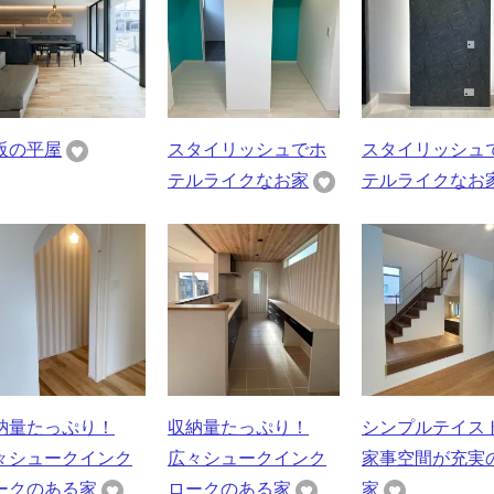
阪の平屋
スタイリッシュでホ
スタイリッシュ
テルライクなお家
テルライクなお
納量たっぷり！
収納量たっぷり！
シンプルテイス
々シュークインク
広々シュークインク
家事空間が充実
ークのある家
ロークのある家
家