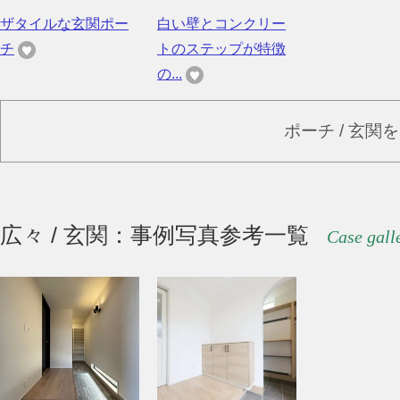
ザタイルな玄関ポー
白い壁とコンクリー
チ
トのステップが特徴
の...
ポーチ / 玄関
広々 / 玄関：事例写真参考一覧
Case gall