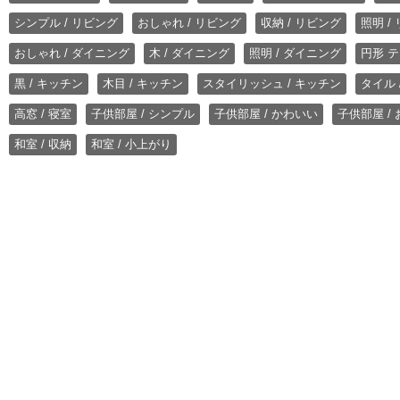
シンプル / リビング
おしゃれ / リビング
収納 / リビング
照明 /
おしゃれ / ダイニング
木 / ダイニング
照明 / ダイニング
円形 テ
黒 / キッチン
木目 / キッチン
スタイリッシュ / キッチン
タイル 
高窓 / 寝室
子供部屋 / シンプル
子供部屋 / かわいい
子供部屋 /
和室 / 収納
和室 / 小上がり