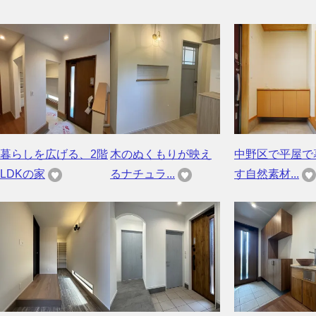
暮らしを広げる、2階
木のぬくもりが映え
中野区で平屋で
LDKの家
るナチュラ...
す自然素材...