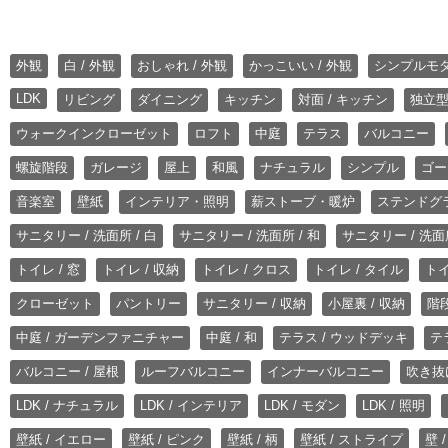
外観
白 / 外観
おしゃれ / 外観
かっこいい / 外観
シンプルモ
LDK
リビング
ダイニング
キッチン
対面 / キッチン
独立型
ウォークインクローゼット
ロフト
中庭
テラス
バルコニー
螺旋階段
ガレージ
屋上
和風
ナチュラル
シンプル
ゴー
音楽室
壁紙
インテリア・照明
薪ストーブ・暖炉
ステンドグ
サニタリー / 洗面所 / 白
サニタリー / 洗面所 / 和
サニタリー / 洗面所
トイレ / 窓
トイレ / 収納
トイレ / クロス
トイレ / タイル
トイ
クローゼット
パントリー
サニタリー / 収納
小屋裏 / 収納
階段
中庭 / ガーデンファニチャー
中庭 / 和
テラス / ウッドデッキ
テ
バルコニー / 屋根
ルーフバルコニー
インナーバルコニー
吹き抜
LDK / ナチュラル
LDK / インテリア
LDK / モダン
LDK / 照明
壁紙 / イエロー
壁紙 / ピンク
壁紙 / 柄
壁紙 / ストライプ
壁 