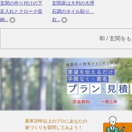
玄関の作り付けの下
玄関床は大判の大理
足入れとクローク収
石調のタイル貼り、
納...
右...
和 / 玄関を
業界20年以上のプロにあなたの
家づくりを質問してみよう！