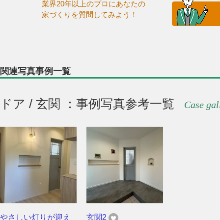
業界20年以上のプロにあなたの
家づくりを質問してみよう！
関連写真事例一覧
ドア / 玄関 ：事例写真参考一覧
Case gal
やさしい灯りが迎え
玄関2