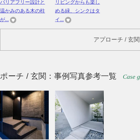
バリアフリー設計と
リビングからも楽し
温かみのある木の柱
める緑、シンクはタ
が...
イ...
アプローチ / 玄
ポーチ / 玄関：事例写真参考一覧
Case g