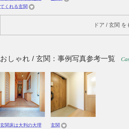
てくれる玄関
ドア / 玄関 
おしゃれ / 玄関：事例写真参考一覧
Cas
玄関床は大判の大理
玄関