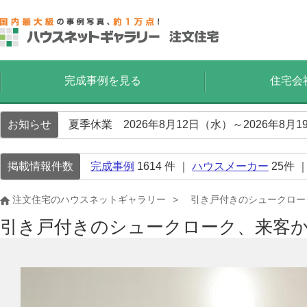
完成事例を見る
住宅会
お知らせ
夏季休業 2026年8月12日（水）～2026年8
掲載情報件数
完成事例
1614
件 ｜
ハウスメーカー
25
件 
注文住宅のハウスネットギャラリー
引き戸付きのシュークロー
引き戸付きのシュークローク、来客