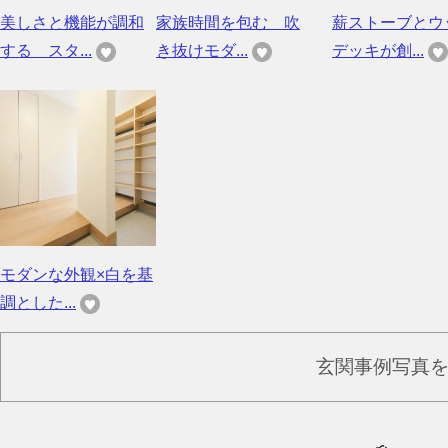
美しさと機能が調和
家族時間を包む 吹
薪ストーブとウ
する スタ...
き抜けモダ...
デッキが創...
モダンな外観×白を基
調とした...
玄関事例写真