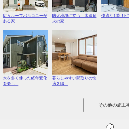
広々ルーフバルコニーが
防火地域に立つ、木造耐
快適な1階リビ
ある家
火の家
木を多く使った経年変化
暮らしやすい間取りの快
を楽し...
適３階...
その他の施工