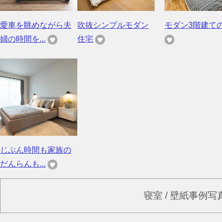
愛車を眺めながら夫
吹抜シンプルモダン
モダン3階建て
婦の時間を...
住宅
じぶん時間も家族の
だんらんも...
寝室 / 壁紙事例