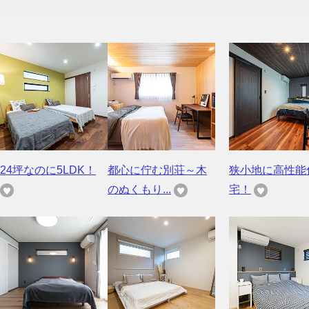
24坪なのに5LDK！
都心に佇む別荘～木
狭小地に高性能
のぬくもり...
宅！