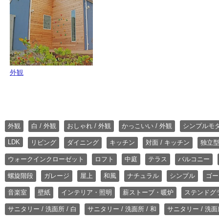
外観
外観
白 / 外観
おしゃれ / 外観
かっこいい / 外観
シンプルモ
LDK
リビング
ダイニング
キッチン
対面 / キッチン
独立型
ウォークインクローゼット
ロフト
中庭
テラス
バルコニー
螺旋階段
ガレージ
屋上
和風
ナチュラル
シンプル
ゴー
音楽室
壁紙
インテリア・照明
薪ストーブ・暖炉
ステンドグ
サニタリー / 洗面所 / 白
サニタリー / 洗面所 / 和
サニタリー / 洗面所