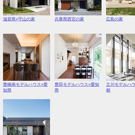
滋賀県×守山の家
兵庫県西宮の家
広島の家
豊橋南モデルハウス×愛
豊田モデルハウス×愛知
立川モデルハウ
知県
県
都