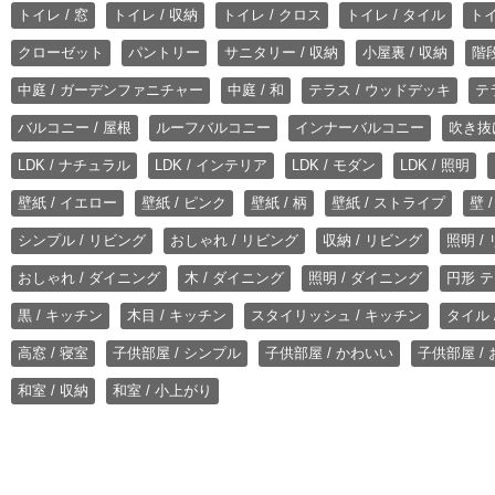
トイレ / 窓
トイレ / 収納
トイレ / クロス
トイレ / タイル
トイ
クローゼット
パントリー
サニタリー / 収納
小屋裏 / 収納
階段
中庭 / ガーデンファニチャー
中庭 / 和
テラス / ウッドデッキ
テ
バルコニー / 屋根
ルーフバルコニー
インナーバルコニー
吹き抜
LDK / ナチュラル
LDK / インテリア
LDK / モダン
LDK / 照明
壁紙 / イエロー
壁紙 / ピンク
壁紙 / 柄
壁紙 / ストライプ
壁 
シンプル / リビング
おしゃれ / リビング
収納 / リビング
照明 /
おしゃれ / ダイニング
木 / ダイニング
照明 / ダイニング
円形 テ
黒 / キッチン
木目 / キッチン
スタイリッシュ / キッチン
タイル 
高窓 / 寝室
子供部屋 / シンプル
子供部屋 / かわいい
子供部屋 /
和室 / 収納
和室 / 小上がり