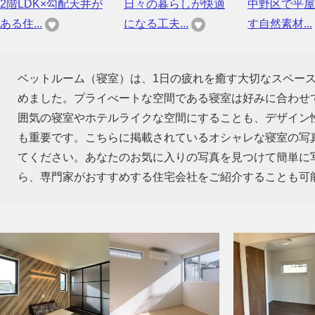
2階LDK×勾配天井が
日々の暮らしが快適
中野区で平屋
ある住...
になる工夫...
す自然素材...
ベットルーム（寝室）は、1日の疲れを癒す大切なスペー
めました。プライべートな空間である寝室は好みに合わせ
囲気の寝室やホテルライクな空間にすることも、デザイン
も重要です。こちらに掲載されているオシャレな寝室の写
てください。あなたのお気に入りの写真を見つけて簡単に
ら、専門家がおすすめする住宅会社をご紹介することも可