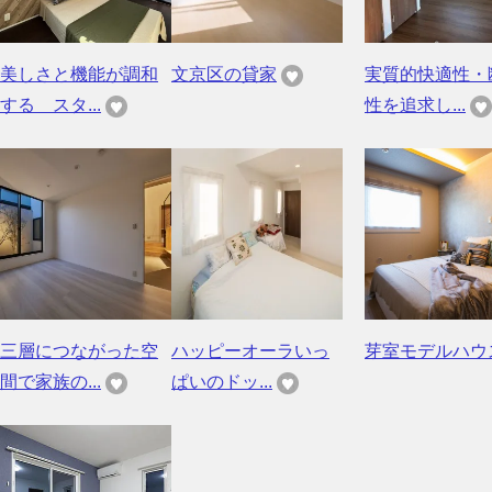
美しさと機能が調和
文京区の貸家
実質的快適性・
する スタ...
性を追求し...
三層につながった空
ハッピーオーラいっ
芽室モデルハウ
間で家族の...
ぱいのドッ...