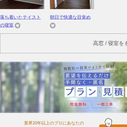
落ち着いたテイスト
朝日で快適な目覚め
の寝室
高窓 / 寝室
業界20年以上のプロにあなたの