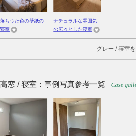
落ちつた色の壁紙の
ナチュラルな雰囲気
寝室
の広々とした寝室
グレー / 寝室
高窓 / 寝室：事例写真参考一覧
Case gall