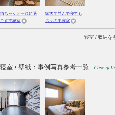
猫ちゃんと一緒に過
家族で並んで寝ても
ごす主寝室
広々の主寝室
寝室 / 収納
寝室 / 壁紙：事例写真参考一覧
Case gall