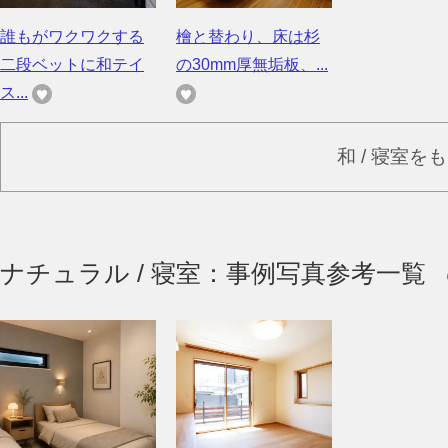
誰もがワクワクする
檜と替わり、床は杉
二段ベットに和テイ
の30mm厚無垢板、...
ス...
和 / 寝室を
ナチュラル / 寝室：事例写真参考一覧