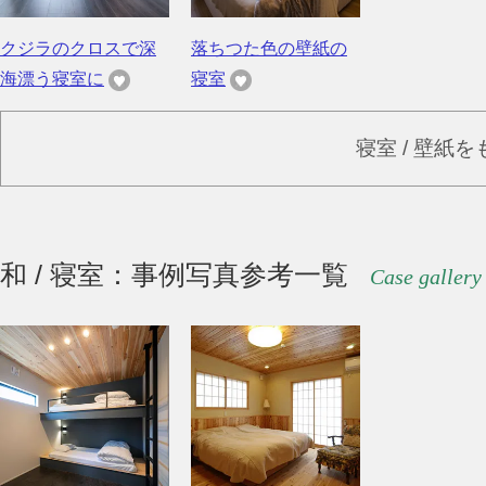
クジラのクロスで深
落ちつた色の壁紙の
海漂う寝室に
寝室
寝室 / 壁紙
和 / 寝室：事例写真参考一覧
Case gallery