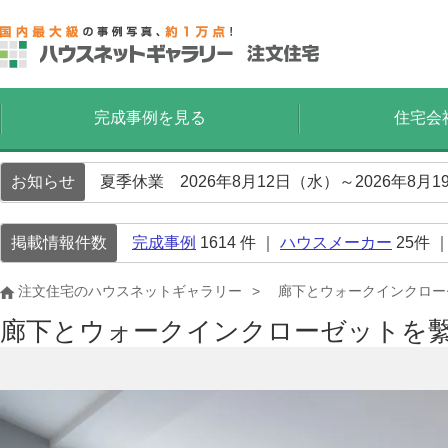
完成事例を見る
住宅会
お知らせ
夏季休業 2026年8月12日（水）～2026年8
掲載情報件数
完成事例
1614
件 ｜
ハウスメーカー
25
件 
注文住宅のハウスネットギャラリー
廊下とウォークインクロー
廊下とウォークインクローゼットを