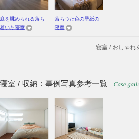
庭を眺められる落ち
落ちつた色の壁紙の
着いた寝室
寝室
寝室 / おしゃ
寝室 / 収納：事例写真参考一覧
Case gall