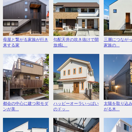
母屋と繋がる家族が行き
勾配天井の吹き抜けで開
三層につなが
来する家
放感L...
家族の...
都会の中心に建つ和モダ
ハッピーオーラいっぱい
太陽を取り込
ンが美...
のドッ...
がる木...