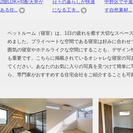
2階LDK×勾配天井が
日々の暮らしが快適
中野区で平屋
ある住...
になる工夫...
す自然素材...
ベットルーム（寝室）は、1日の疲れを癒す大切なスペー
めました。プライべートな空間である寝室は好みに合わせ
囲気の寝室やホテルライクな空間にすることも、デザイン
も重要です。こちらに掲載されているオシャレな寝室の写
てください。あなたのお気に入りの写真を見つけて簡単に
ら、専門家がおすすめする住宅会社をご紹介することも可