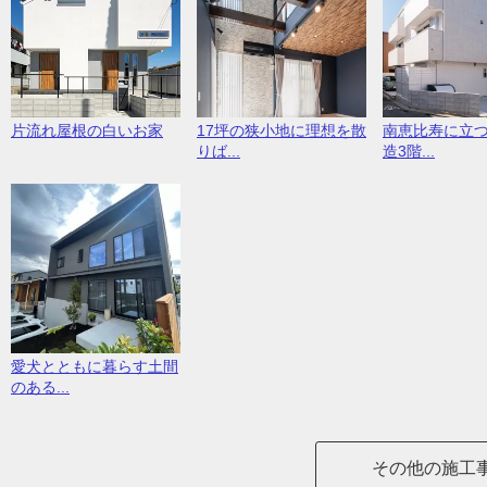
片流れ屋根の白いお家
17坪の狭小地に理想を散
南恵比寿に立
りば...
造3階...
愛犬とともに暮らす土間
のある...
その他の施工