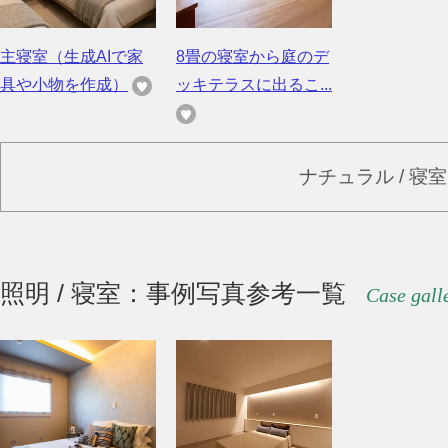
主寝室（生成AIで家
8畳の寝室から庭のデ
具や小物を作成）
ッキテラスに出るこ...
ナチュラル / 寝
照明 / 寝室：事例写真参考一覧
Case gall