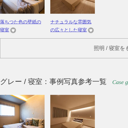
落ちつた色の壁紙の
ナチュラルな雰囲気
寝室
の広々とした寝室
照明 / 寝室
グレー / 寝室：事例写真参考一覧
Case g