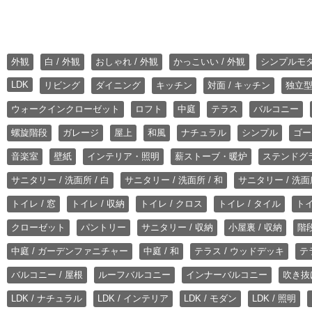
外観
白 / 外観
おしゃれ / 外観
かっこいい / 外観
シンプルモ
LDK
リビング
ダイニング
キッチン
対面 / キッチン
独立型
ウォークインクローゼット
ロフト
中庭
テラス
バルコニー
螺旋階段
ガレージ
屋上
和風
ナチュラル
シンプル
ゴー
音楽室
壁紙
インテリア・照明
薪ストーブ・暖炉
ステンドグ
サニタリー / 洗面所 / 白
サニタリー / 洗面所 / 和
サニタリー / 洗面所
トイレ / 窓
トイレ / 収納
トイレ / クロス
トイレ / タイル
トイ
クローゼット
パントリー
サニタリー / 収納
小屋裏 / 収納
階段
中庭 / ガーデンファニチャー
中庭 / 和
テラス / ウッドデッキ
テ
バルコニー / 屋根
ルーフバルコニー
インナーバルコニー
吹き抜
LDK / ナチュラル
LDK / インテリア
LDK / モダン
LDK / 照明