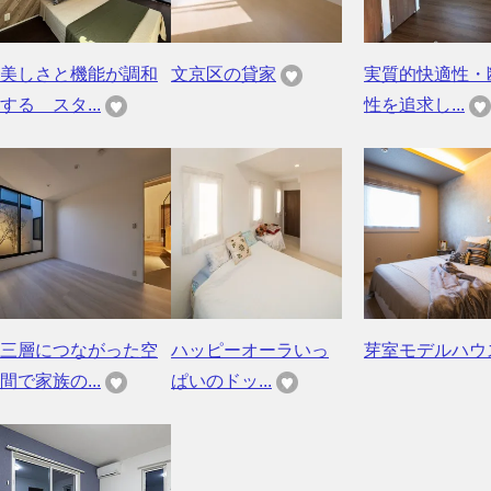
美しさと機能が調和
文京区の貸家
実質的快適性・
する スタ...
性を追求し...
三層につながった空
ハッピーオーラいっ
芽室モデルハウ
間で家族の...
ぱいのドッ...