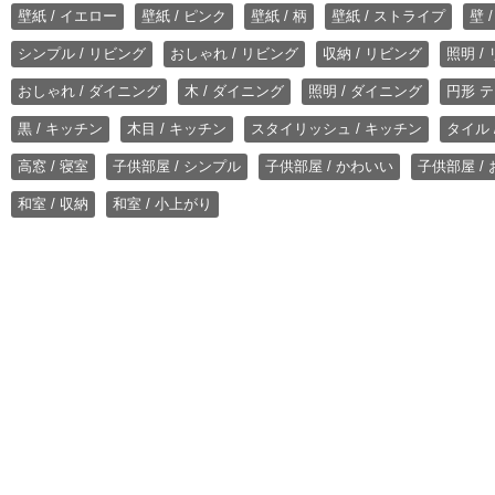
壁紙 / イエロー
壁紙 / ピンク
壁紙 / 柄
壁紙 / ストライプ
壁 
シンプル / リビング
おしゃれ / リビング
収納 / リビング
照明 /
おしゃれ / ダイニング
木 / ダイニング
照明 / ダイニング
円形 テ
黒 / キッチン
木目 / キッチン
スタイリッシュ / キッチン
タイル 
高窓 / 寝室
子供部屋 / シンプル
子供部屋 / かわいい
子供部屋 /
和室 / 収納
和室 / 小上がり