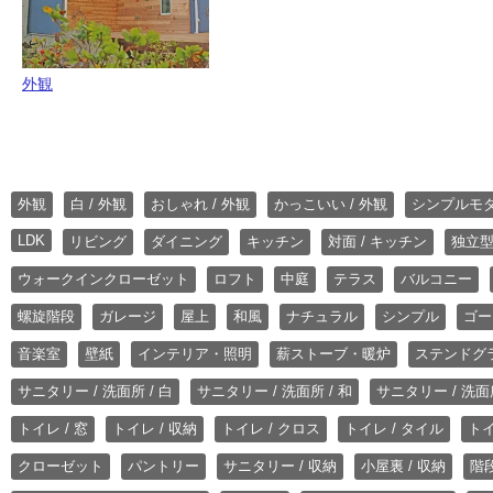
外観
外観
白 / 外観
おしゃれ / 外観
かっこいい / 外観
シンプルモ
LDK
リビング
ダイニング
キッチン
対面 / キッチン
独立型
ウォークインクローゼット
ロフト
中庭
テラス
バルコニー
螺旋階段
ガレージ
屋上
和風
ナチュラル
シンプル
ゴー
音楽室
壁紙
インテリア・照明
薪ストーブ・暖炉
ステンドグ
サニタリー / 洗面所 / 白
サニタリー / 洗面所 / 和
サニタリー / 洗面所
トイレ / 窓
トイレ / 収納
トイレ / クロス
トイレ / タイル
トイ
クローゼット
パントリー
サニタリー / 収納
小屋裏 / 収納
階段