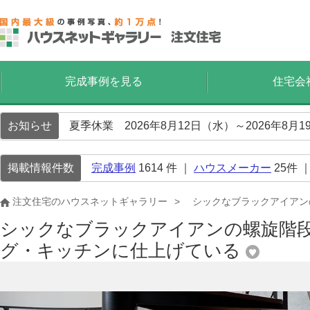
完成事例を見る
住宅会
お知らせ
夏季休業 2026年8月12日（水）～2026年8
掲載情報件数
完成事例
1614
件 ｜
ハウスメーカー
25
件 
注文住宅のハウスネットギャラリー
シックなブラックアイアン
シックなブラックアイアンの螺旋階
グ・キッチンに仕上げている