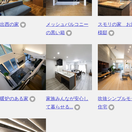
出西の家
メッシュバルコニー
スモリの家 お
の黒い箱
様邸
暖炉のある家
家族みんなが安心し
吹抜シンプルモ
て暮らせる...
住宅