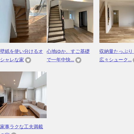
壁紙を使い分けるオ
心地ゆか、すご基礎
収納量たっぷり
シャレな家
で一年中快...
広々シューク...
家事ラクな工夫満載