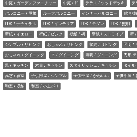
中庭 / ガーデンファニチャー
中庭 / 和
テラス / ウッドデッキ
テ
バルコニー / 屋根
ルーフバルコニー
インナーバルコニー
吹き抜
LDK / ナチュラル
LDK / インテリア
LDK / モダン
LDK / 照明
壁紙 / イエロー
壁紙 / ピンク
壁紙 / 柄
壁紙 / ストライプ
壁 
シンプル / リビング
おしゃれ / リビング
収納 / リビング
照明 /
おしゃれ / ダイニング
木 / ダイニング
照明 / ダイニング
円形 テ
黒 / キッチン
木目 / キッチン
スタイリッシュ / キッチン
タイル 
高窓 / 寝室
子供部屋 / シンプル
子供部屋 / かわいい
子供部屋 /
和室 / 収納
和室 / 小上がり