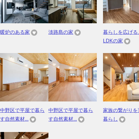
暖炉のある家
淡路島の家
暮らしを広げる
LDKの家
中野区で平屋で暮ら
中野区で平屋で暮ら
家族の繋がりを
す自然素材...
す自然素材...
暮らし