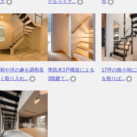
ス
テルライク...
市
和や洋の趣を調和良
準防木3戸構造による
17坪の狭小地
く取り入れ...
3階建て...
を散りば...