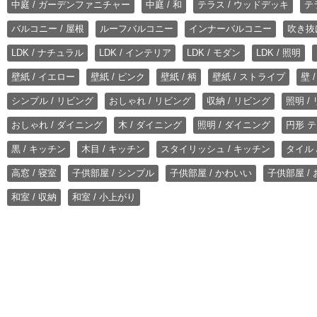
中庭 / ガーデンファニチャー
中庭 / 和
テラス / ウッドデッキ
テ
バルコニー / 屋根
ルーフバルコニー
インナーバルコニー
吹き抜
LDK / ナチュラル
LDK / インテリア
LDK / モダン
LDK / 照明
壁紙 / イエロー
壁紙 / ピンク
壁紙 / 柄
壁紙 / ストライプ
壁 
シンプル / リビング
おしゃれ / リビング
収納 / リビング
照明 /
おしゃれ / ダイニング
木 / ダイニング
照明 / ダイニング
円形 テ
黒 / キッチン
木目 / キッチン
スタイリッシュ / キッチン
タイル 
高窓 / 寝室
子供部屋 / シンプル
子供部屋 / かわいい
子供部屋 /
和室 / 収納
和室 / 小上がり