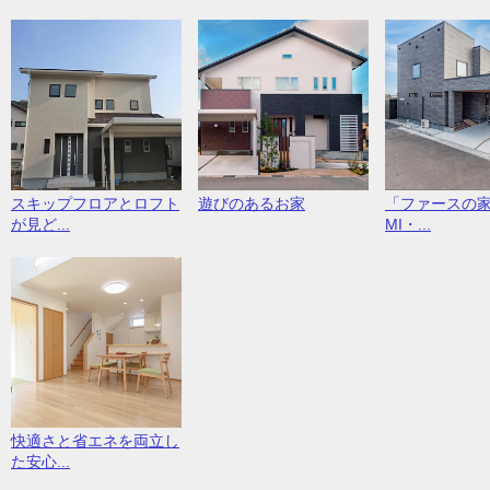
スキップフロアとロフト
遊びのあるお家
「ファースの家
が見ど...
MI・...
快適さと省エネを両立し
た安心...