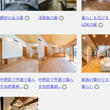
暖炉のある家
淡路島の家
暮らしを広げる
LDKの家
中野区で平屋で暮ら
中野区で平屋で暮ら
家族の繋がりを
す自然素材...
す自然素材...
暮らし