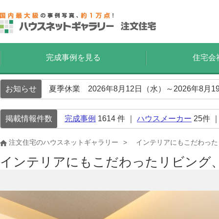
完成事例を見る
住宅会
お知らせ
夏季休業 2026年8月12日（水）～2026年8
掲載情報件数
完成事例
1614
件 ｜
ハウスメーカー
25
件 
注文住宅のハウスネットギャラリー
インテリアにもこだわった
インテリアにもこだわったリビング