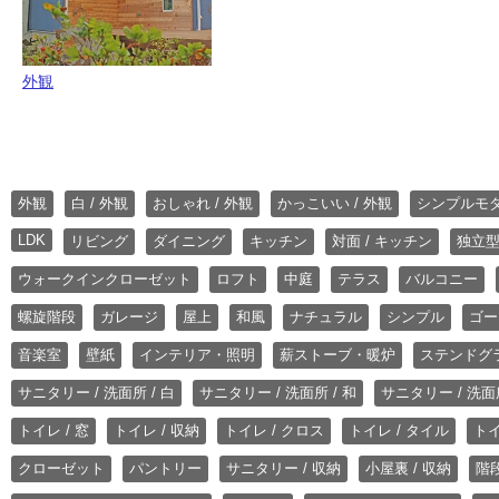
外観
外観
白 / 外観
おしゃれ / 外観
かっこいい / 外観
シンプルモ
LDK
リビング
ダイニング
キッチン
対面 / キッチン
独立型
ウォークインクローゼット
ロフト
中庭
テラス
バルコニー
螺旋階段
ガレージ
屋上
和風
ナチュラル
シンプル
ゴー
音楽室
壁紙
インテリア・照明
薪ストーブ・暖炉
ステンドグ
サニタリー / 洗面所 / 白
サニタリー / 洗面所 / 和
サニタリー / 洗面所
トイレ / 窓
トイレ / 収納
トイレ / クロス
トイレ / タイル
トイ
クローゼット
パントリー
サニタリー / 収納
小屋裏 / 収納
階段