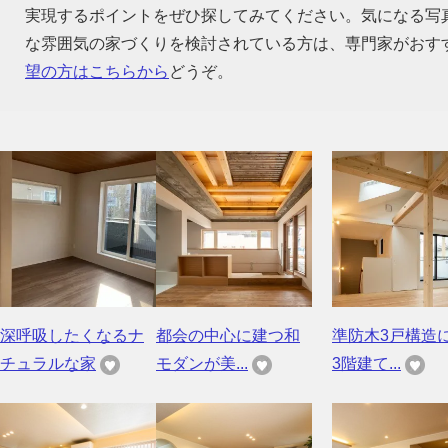
実現するポイントをぜひ探してみてください。気になる写
な雰囲気の家づくりを検討されている方は、専門家がおす
望の方はこちらから
どうぞ。
深呼吸したくなるナ
都会の中心に建つ和
準防木3戸構造
チュラルな家
モダンが美...
3階建て...