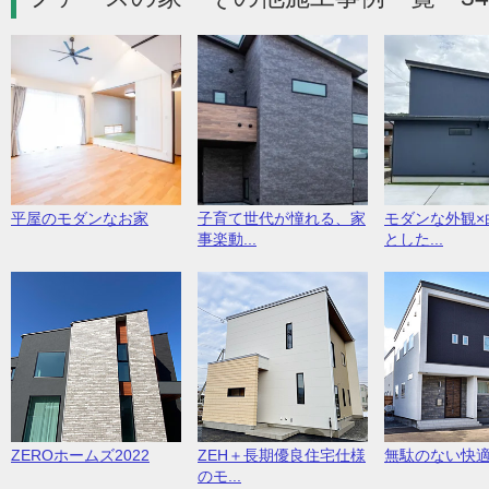
平屋のモダンなお家
子育て世代が憧れる、家
モダンな外観×
事楽動...
とした...
ZEROホームズ2022
ZEH＋長期優良住宅仕様
無駄のない快
のモ...