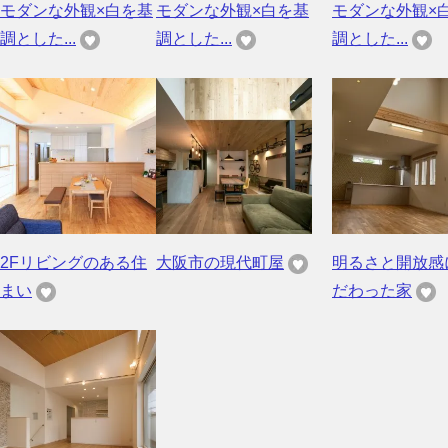
モダンな外観×白を基
モダンな外観×白を基
モダンな外観×
調とした...
調とした...
調とした...
2Fリビングのある住
大阪市の現代町屋
明るさと開放感
まい
だわった家