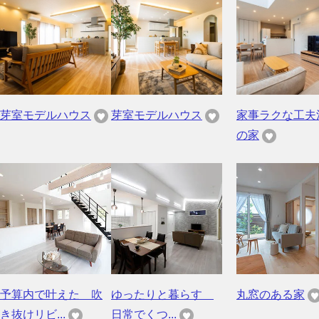
芽室モデルハウス
芽室モデルハウス
家事ラクな工夫
の家
予算内で叶えた 吹
ゆったりと暮らす
丸窓のある家
き抜けリビ...
日常でくつ...