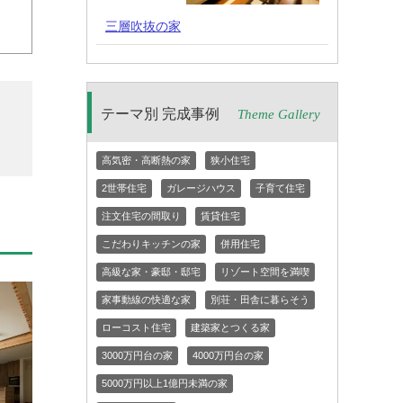
三層吹抜の家
テーマ別 完成事例
Theme Gallery
高気密・高断熱の家
狭小住宅
2世帯住宅
ガレージハウス
子育て住宅
注文住宅の間取り
賃貸住宅
こだわりキッチンの家
併用住宅
高級な家・豪邸・邸宅
リゾート空間を満喫
家事動線の快適な家
別荘・田舎に暮らそう
ローコスト住宅
建築家とつくる家
3000万円台の家
4000万円台の家
5000万円以上1億円未満の家