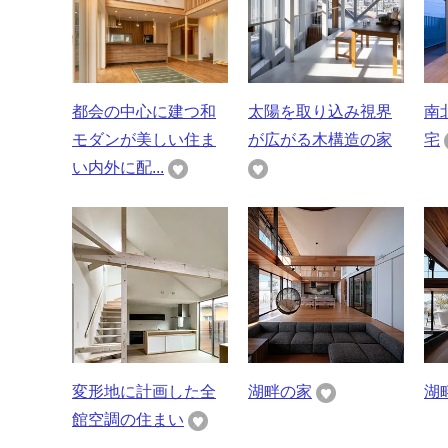
都会の中心に建つ和
太陽を取り込み視界
南
モダンが美しい住ま
が広がる木構造の家
宅
い内外に配...
変形地に計画した全
湖畔の家
湖
館空調の住まい