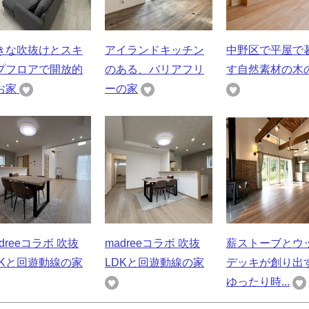
きな吹抜けとスキ
アイランドキッチン
中野区で平屋で
プフロアで開放的
のある、バリアフリ
す自然素材の木
お家
ーの家
dreeコラボ 吹抜
madreeコラボ 吹抜
薪ストーブとウ
DKと回遊動線の家
LDKと回遊動線の家
デッキが創り
ゆったり時...