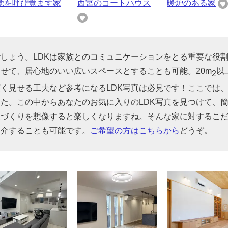
覚を呼び覚ます家
西宮のコートハウス
暖炉のある家
でしょう。LDKは家族とのコミュニケーションをとる重要な役
せて、居心地のいい広いスペースとすることも可能。20m
以
2
広く見せる工夫など参考になるLDK写真は必見です！ここでは
した。この中からあなたのお気に入りのLDK写真を見つけて、
家づくりを想像すると楽しくなりますね。そんな家に対するこ
紹介することも可能です。
ご希望の方はこちらから
どうぞ。