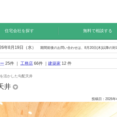
住宅会社を探す
無料で相談する
026年8月19日（水）
期間前後のお問い合わせは、8月20日(木)以降の
ー
25
件 ｜
工務店
66
件 ｜
建築家
12
件
状を活かした勾配天井
天井
投稿日：2026年