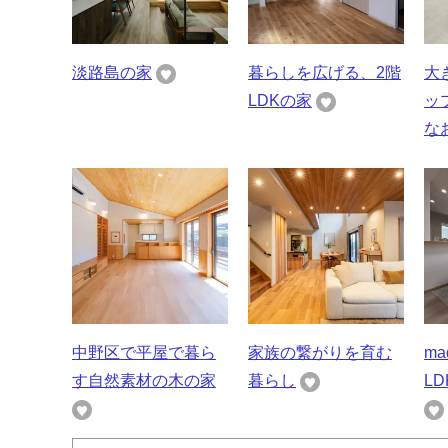
淡路島の家
暮らしを広げる、2階
大
LDKの家
ッ
な
中野区で平屋で暮ら
家族の繋がりを育む
ma
す自然素材の木の家
暮らし
L