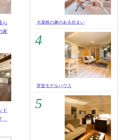
大屋根の趣のある住まい
暮ら
の家
芽室モデルハウス
ッド
出す