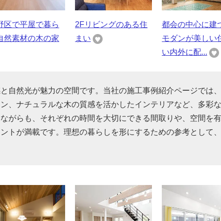
野区で平屋で暮ら
2Fリビングのある住
都会の中心に建
自然素材の木の家
まい
モダンが美しい
い内外に配...
感と自然光が魅力の空間です。当社の施工事例紹介ページでは
イン、ナチュラルな木の質感を活かしたインテリアなど、多彩
じながらも、それぞれの時間を大切にできる間取りや、空間を
ヒントが満載です。理想の暮らしを形にするための参考として