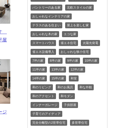
パントリーのある家
北欧スタイルの家
おしゃれなインテリアの家
テラスのある住まい
屋上を楽しむ家
らす
おしゃれな木の家
エコな家
平屋
スマートハウス
省エネ住宅
太陽光発電
省エネ設備導入
おしゃれな狭小住宅
7坪の家
8坪の家
9坪の家
10坪の家
11坪の家
13坪の家
12坪の家
14坪の家
15坪の家
和室
和のリビング
和のお風呂
和な外観
和のアクセント
和モダン
インナーガレージ
子供部屋
ージ
子育てのアイディア
完全分離型の2世帯住宅
多世帯住宅