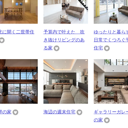
北に開く二世帯住
予算内で叶えた 吹
ゆったりと暮
き抜けリビングのあ
日常でくつろぐ
る家
住宅
畔の家
海辺の週末住宅
ギャラリーガレ
の家