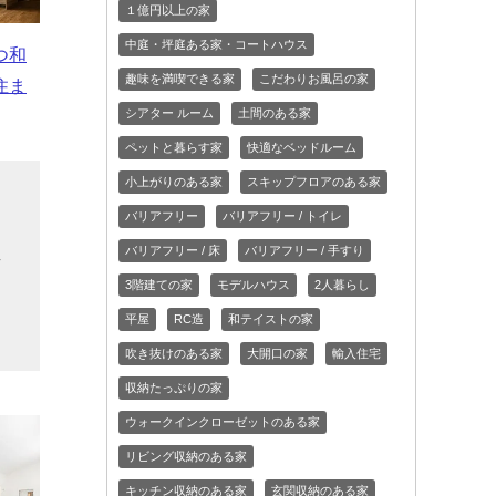
１億円以上の家
中庭・坪庭ある家・コートハウス
つ和
趣味を満喫できる家
こだわりお風呂の家
住ま
シアター ルーム
土間のある家
ペットと暮らす家
快適なベッドルーム
小上がりのある家
スキップフロアのある家
、
バリアフリー
バリアフリー / トイレ
な
バリアフリー / 床
バリアフリー / 手すり
有
3階建ての家
モデルハウス
2人暮らし
、
平屋
RC造
和テイストの家
吹き抜けのある家
大開口の家
輸入住宅
収納たっぷりの家
ウォークインクローゼットのある家
リビング収納のある家
キッチン収納のある家
玄関収納のある家