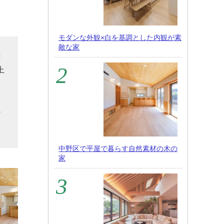
モダンな外観×白を基調とした内観が素
敵な家
割
上
、
簡
だ
中野区で平屋で暮らす自然素材の木の
家