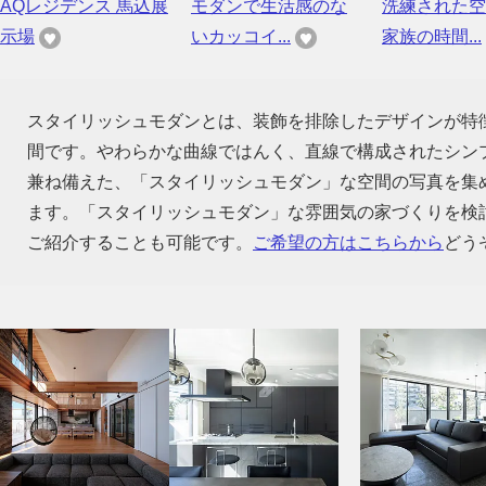
AQレジデンス 馬込展
モダンで生活感のな
洗練された空
示場
いカッコイ...
家族の時間...
スタイリッシュモダンとは、装飾を排除したデザインが特
間です。やわらかな曲線ではんく、直線で構成されたシン
兼ね備えた、「スタイリッシュモダン」な空間の写真を集
ます。「スタイリッシュモダン」な雰囲気の家づくりを検
ご紹介することも可能です。
ご希望の方はこちらから
どう