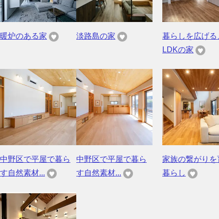
暖炉のある家
淡路島の家
暮らしを広げる
LDKの家
中野区で平屋で暮ら
中野区で平屋で暮ら
家族の繋がりを
す自然素材...
す自然素材...
暮らし