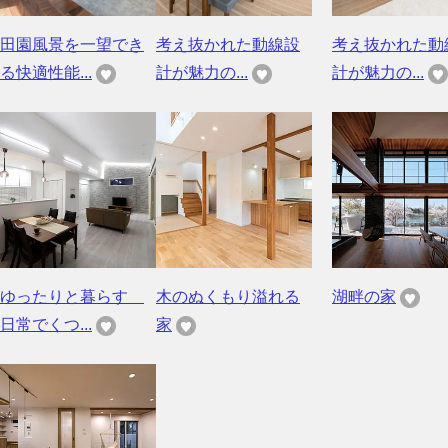
田園風景を一望でき
考え抜かれた動線設
考え抜かれた動
る快適性能...
計が魅力の...
計が魅力の...
ゆったりと暮らす
木のぬくもり溢れる
湖畔の家
日常でくつ...
家