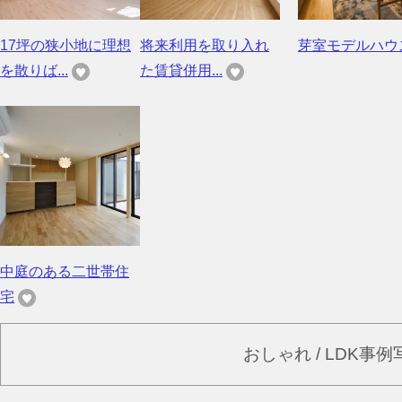
17坪の狭小地に理想
将来利用を取り入れ
芽室モデルハウ
を散りば...
た賃貸併用...
中庭のある二世帯住
宅
おしゃれ / LDK事