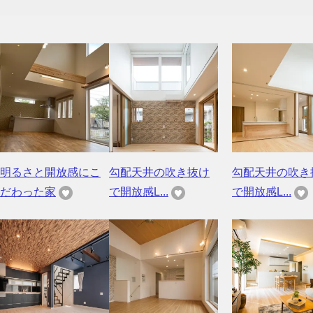
明るさと開放感にこ
勾配天井の吹き抜け
勾配天井の吹き
だわった家
で開放感L...
で開放感L...