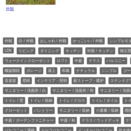
外観
外観
白 / 外観
おしゃれ / 外観
かっこいい / 外観
シンプルモ
LDK
リビング
ダイニング
キッチン
対面 / キッチン
独立型
ウォークインクローゼット
ロフト
中庭
テラス
バルコニー
螺旋階段
ガレージ
屋上
和風
ナチュラル
シンプル
ゴー
音楽室
壁紙
インテリア・照明
薪ストーブ・暖炉
ステンドグ
サニタリー / 洗面所 / 白
サニタリー / 洗面所 / 和
サニタリー / 洗面所
トイレ / 窓
トイレ / 収納
トイレ / クロス
トイレ / タイル
トイ
クローゼット
パントリー
サニタリー / 収納
小屋裏 / 収納
階段
中庭 / ガーデンファニチャー
中庭 / 和
テラス / ウッドデッキ
テ
バルコニー / 屋根
ルーフバルコニー
インナーバルコニー
吹き抜