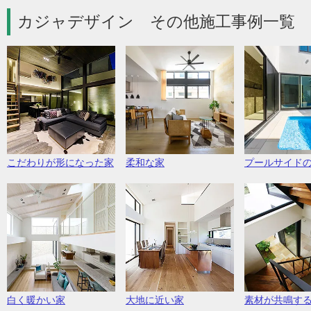
カジャデザイン その他施工事例一覧 
こだわりが形になった家
柔和な家
プールサイド
白く暖かい家
大地に近い家
素材が共鳴す