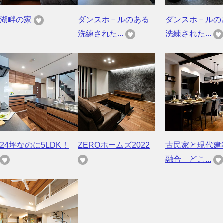
湖畔の家
ダンスホ－ルのある
ダンスホ－ルの
洗練された...
洗練された...
24坪なのに5LDK！
ZEROホームズ2022
古民家と現代建
融合 どこ...