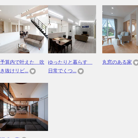
予算内で叶えた 吹
ゆったりと暮らす
丸窓のある家
き抜けリビ...
日常でくつ...