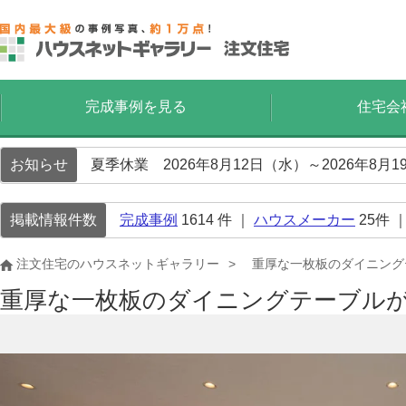
完成事例を見る
住宅会
お知らせ
夏季休業 2026年8月12日（水）～2026年8
掲載情報件数
完成事例
1614
件 ｜
ハウスメーカー
25
件 
注文住宅のハウスネットギャラリー
重厚な一枚板のダイニング
重厚な一枚板のダイニングテーブルが