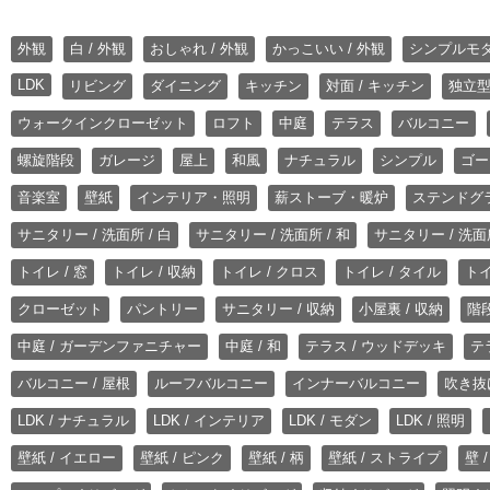
外観
白 / 外観
おしゃれ / 外観
かっこいい / 外観
シンプルモ
LDK
リビング
ダイニング
キッチン
対面 / キッチン
独立型
ウォークインクローゼット
ロフト
中庭
テラス
バルコニー
螺旋階段
ガレージ
屋上
和風
ナチュラル
シンプル
ゴー
音楽室
壁紙
インテリア・照明
薪ストーブ・暖炉
ステンドグ
サニタリー / 洗面所 / 白
サニタリー / 洗面所 / 和
サニタリー / 洗面所
トイレ / 窓
トイレ / 収納
トイレ / クロス
トイレ / タイル
トイ
クローゼット
パントリー
サニタリー / 収納
小屋裏 / 収納
階段
中庭 / ガーデンファニチャー
中庭 / 和
テラス / ウッドデッキ
テ
バルコニー / 屋根
ルーフバルコニー
インナーバルコニー
吹き抜
LDK / ナチュラル
LDK / インテリア
LDK / モダン
LDK / 照明
壁紙 / イエロー
壁紙 / ピンク
壁紙 / 柄
壁紙 / ストライプ
壁 