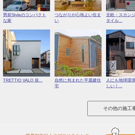
男前Styleのコンパクト
つながりが心地よい住ま
北欧・スカン
な家
い
タイル...
TRETTIO VALO 規...
自然に包まれた平屋建住
人にも地球環
宅
しい！...
その他の施工