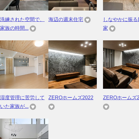
洗練された空間で、
海辺の週末住宅
しなやかに振る
家族の時間...
家
湿度管理に苦労して
ZEROホームズ2022
ZEROホームズ2
いた家族が...