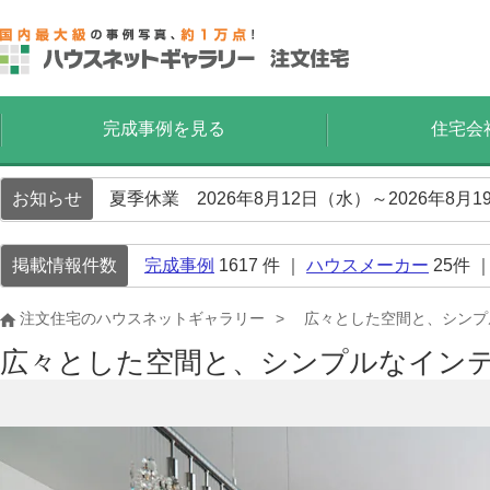
完成事例を見る
住宅会
お知らせ
夏季休業 2026年8月12日（水）～2026年8
掲載情報件数
完成事例
1617
件 ｜
ハウスメーカー
25
件 
注文住宅のハウスネットギャラリー
広々とした空間と、シンプ
広々とした空間と、シンプルなイン