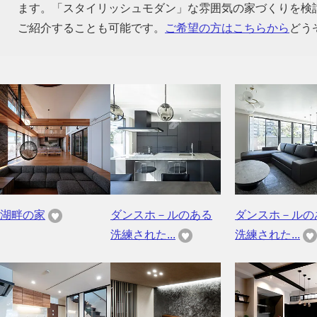
ます。「スタイリッシュモダン」な雰囲気の家づくりを検
ご紹介することも可能です。
ご希望の方はこちらから
どう
湖畔の家
ダンスホ－ルのある
ダンスホ－ルの
洗練された...
洗練された...