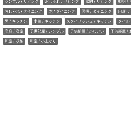
シンプル / リビング
おしゃれ / リビング
収納 / リビング
照明 /
おしゃれ / ダイニング
木 / ダイニング
照明 / ダイニング
円形 テ
黒 / キッチン
木目 / キッチン
スタイリッシュ / キッチン
タイル 
高窓 / 寝室
子供部屋 / シンプル
子供部屋 / かわいい
子供部屋 /
和室 / 収納
和室 / 小上がり