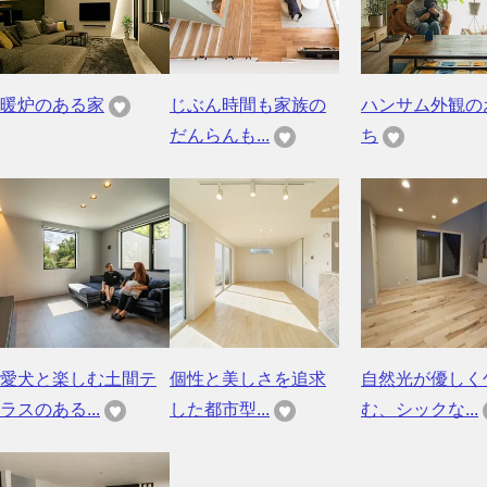
暖炉のある家
じぶん時間も家族の
ハンサム外観の
だんらんも...
ち
愛犬と楽しむ土間テ
個性と美しさを追求
自然光が優しく
ラスのある...
した都市型...
む、シックな...