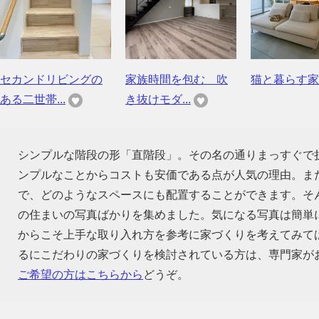
セカンドリビングの
家族時間を包む 吹
猫と暮らす家
ある二世帯...
き抜けモダ...
シンプルな階段の形「直階段」。その名の通りまっすぐで
ンプルなことからコストも安価である点が人気の理由。ま
で、どのようなスペースにも配置することができます。そ
の住まいの写真ばかりを集めました。気になる写真は簡単
からこそ上手な取り入れ方を参考に家づくりを考えてみて
るにこだわりの家づくりを検討されている方は、専門家が
ご希望の方はこちらから
どうぞ。