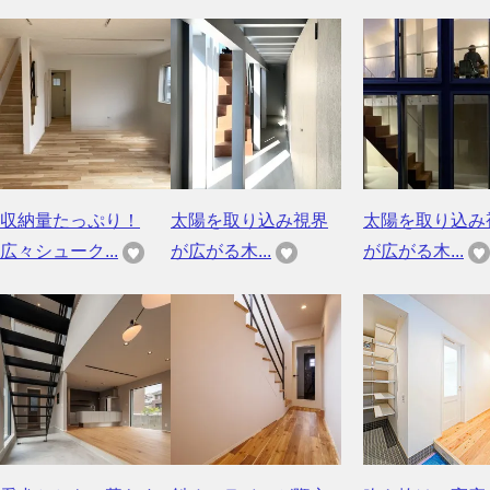
収納量たっぷり！
太陽を取り込み視界
太陽を取り込み
広々シューク...
が広がる木...
が広がる木...