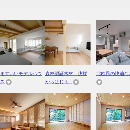
ますいいモデルハウ
森林認証木材 伐採
北欧風の快適な
ス
からはじま...