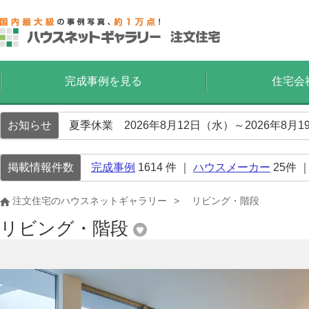
完成事例を見る
住宅会
お知らせ
夏季休業 2026年8月12日（水）～2026年8
掲載情報件数
完成事例
1614
件 ｜
ハウスメーカー
25
件 
注文住宅のハウスネットギャラリー
リビング・階段
リビング・階段