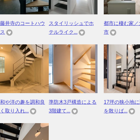
藤井寺のコートハウ
スタイリッシュでホ
都市に棲む家／
ス
テルライク...
市
和や洋の趣を調和良
準防木3戸構造による
17坪の狭小地
く取り入れ...
3階建て...
を散りば...