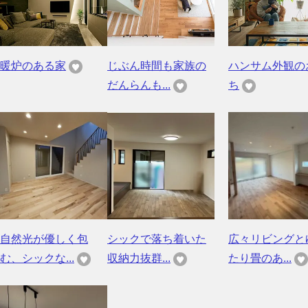
暖炉のある家
じぶん時間も家族の
ハンサム外観の
だんらんも...
ち
自然光が優しく包
シックで落ち着いた
広々リビングと
む、シックな...
収納力抜群...
たり畳のあ...