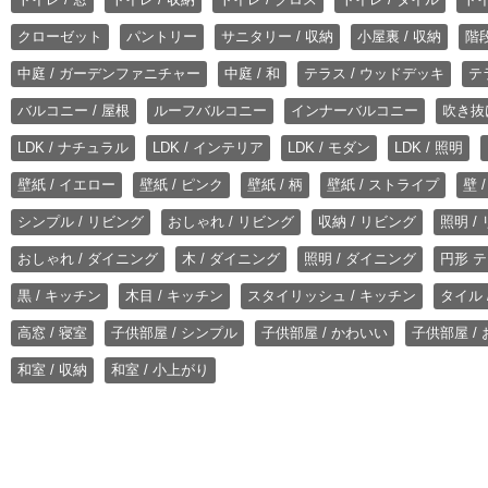
クローゼット
パントリー
サニタリー / 収納
小屋裏 / 収納
階段
中庭 / ガーデンファニチャー
中庭 / 和
テラス / ウッドデッキ
テ
バルコニー / 屋根
ルーフバルコニー
インナーバルコニー
吹き抜
LDK / ナチュラル
LDK / インテリア
LDK / モダン
LDK / 照明
壁紙 / イエロー
壁紙 / ピンク
壁紙 / 柄
壁紙 / ストライプ
壁 
シンプル / リビング
おしゃれ / リビング
収納 / リビング
照明 /
おしゃれ / ダイニング
木 / ダイニング
照明 / ダイニング
円形 テ
黒 / キッチン
木目 / キッチン
スタイリッシュ / キッチン
タイル 
高窓 / 寝室
子供部屋 / シンプル
子供部屋 / かわいい
子供部屋 /
和室 / 収納
和室 / 小上がり