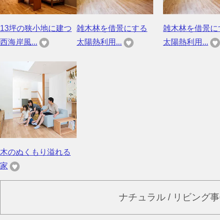
13坪の狭小地に建つ
雑木林を借景にする
雑木林を借景に
西海岸風...
太陽熱利用...
太陽熱利用...
木のぬくもり溢れる
家
ナチュラル / リビング