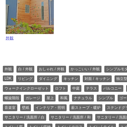
外観
外観
白 / 外観
おしゃれ / 外観
かっこいい / 外観
シンプルモ
LDK
リビング
ダイニング
キッチン
対面 / キッチン
独立型
ウォークインクローゼット
ロフト
中庭
テラス
バルコニー
螺旋階段
ガレージ
屋上
和風
ナチュラル
シンプル
ゴー
音楽室
壁紙
インテリア・照明
薪ストーブ・暖炉
ステンドグ
サニタリー / 洗面所 / 白
サニタリー / 洗面所 / 和
サニタリー / 洗面所
トイレ / 窓
トイレ / 収納
トイレ / クロス
トイレ / タイル
トイ