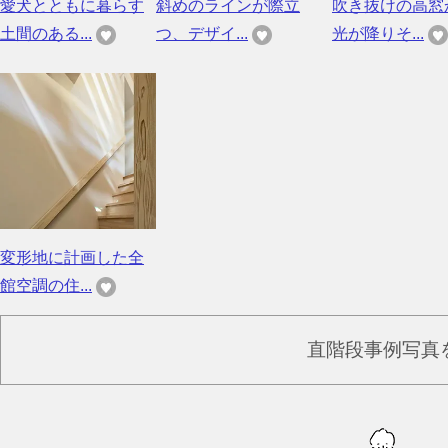
愛犬とともに暮らす
斜めのラインが際立
吹き抜けの高窓
土間のある...
つ、デザイ...
光が降りそ...
変形地に計画した全
館空調の住...
直階段事例写真