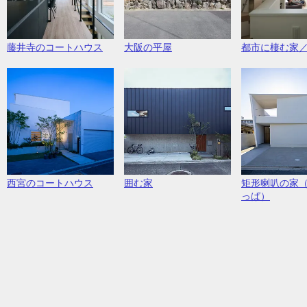
藤井寺のコートハウス
大阪の平屋
都市に棲む家
西宮のコートハウス
囲む家
矩形喇叭の家
っぱ）