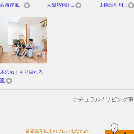
西海岸風...
太陽熱利用...
太陽熱利用...
木のぬくもり溢れる
家
ナチュラル / リビング
業界20年以上のプロにあなたの