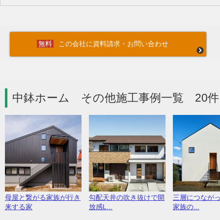
この会社に資料請求・お問い合わせ
中鉢ホーム その他施工事例一覧 20件
母屋と繋がる家族が行き
勾配天井の吹き抜けで開
三層につなが
来する家
放感L...
家族の...