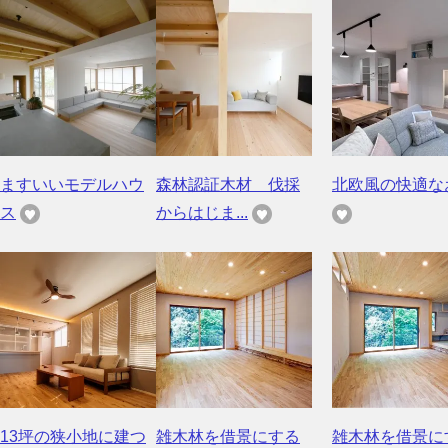
ますいいモデルハウ
森林認証木材 伐採
北欧風の快適な
ス
からはじま...
13坪の狭小地に建つ
雑木林を借景にする
雑木林を借景に