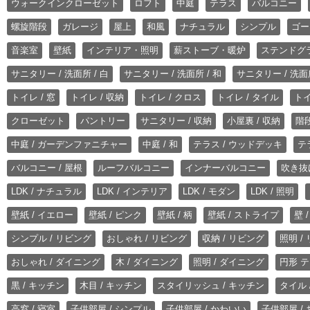
ウォークインクローゼット
ロフト
中庭
テラス
バルコニー
螺旋階段
ガレージ
屋上
和風
ナチュラル
シンプル
ゴー
音楽室
壁紙
インテリア・照明
薪ストーブ・暖炉
ステンドグ
サニタリー / 洗面所 / 白
サニタリー / 洗面所 / 和
サニタリー / 洗面所
トイレ / 窓
トイレ / 収納
トイレ / クロス
トイレ / タイル
トイ
クローゼット
パントリー
サニタリー / 収納
小屋裏 / 収納
階段
中庭 / ガーデンファニチャー
中庭 / 和
テラス / ウッドデッキ
テ
バルコニー / 屋根
ルーフバルコニー
インナーバルコニー
吹き抜
LDK / ナチュラル
LDK / インテリア
LDK / モダン
LDK / 照明
壁紙 / イエロー
壁紙 / ピンク
壁紙 / 柄
壁紙 / ストライプ
壁 
シンプル / リビング
おしゃれ / リビング
収納 / リビング
照明 /
おしゃれ / ダイニング
木 / ダイニング
照明 / ダイニング
円形 テ
黒 / キッチン
木目 / キッチン
スタイリッシュ / キッチン
タイル 
高窓 / 寝室
子供部屋 / シンプル
子供部屋 / かわいい
子供部屋 /