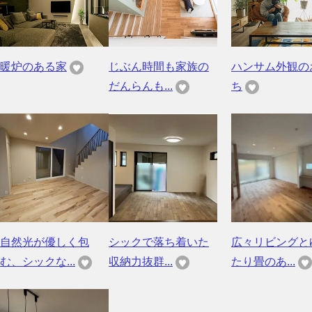
暖炉のある家
じぶん時間も家族の
ハンサム外観の
だんらんも...
ち
自然光が優しく包
シックで落ち着いた
広々リビングと
む、シックな...
収納力抜群...
たり畳のあ...