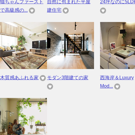
猫ちゃんファースト
自然に包まれた平屋
24坪なのに5LD
で高級感の...
建住宅
木質感あふれる家
モダン3階建ての家
西海岸＆Luxury
Mod...