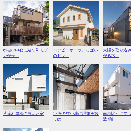
都会の中心に建つ和モダ
ハッピーオーラいっぱい
太陽を取り込
ンが美...
のドッ...
がる木...
片流れ屋根の白いお家
17坪の狭小地に理想を散
南恵比寿に立
りば...
造3階...