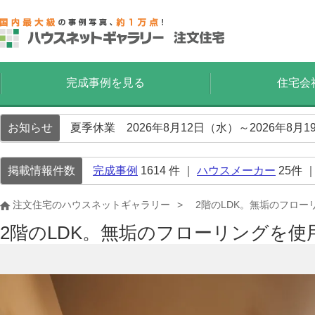
完成事例を見る
住宅会
お知らせ
夏季休業 2026年8月12日（水）～2026年8
掲載情報件数
完成事例
1614
件 ｜
ハウスメーカー
25
件 
注文住宅のハウスネットギャラリー
2階のLDK。無垢のフロ
2階のLDK。無垢のフローリングを