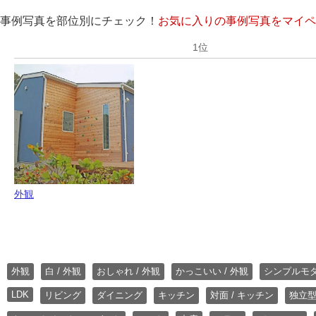
事例写真を部位別にチェック！
お気に入りの事例写真をマイペ
外観
外観
白 / 外観
おしゃれ / 外観
かっこいい / 外観
シンプルモ
LDK
リビング
ダイニング
キッチン
対面 / キッチン
独立型